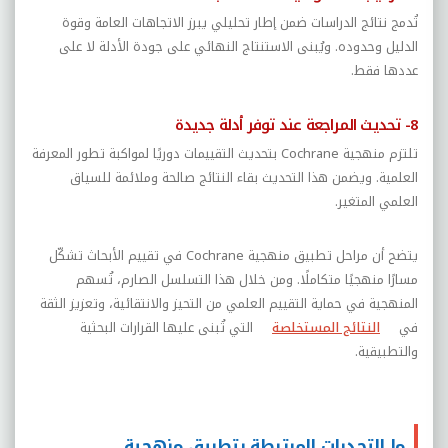
تُدمج نتائج الدراسات ضمن إطار تحليلي يبرز الاتجاهات العامة وقوة
الدليل وحدوده. ويُبنى الاستنتاج النهائي على جودة الأدلة لا على
عددها فقط.
8- تحديث المراجعة عند توفر أدلة جديدة
تلتزم منهجية
Cochrane
بتحديث التقييمات دوريًا لمواكبة تطور المعرفة
العلمية. ويضمن هذا التحديث بقاء النتائج صالحة وملائمة للسياق
العلمي المتغير.
يتضح أن مراحل تطبيق منهجية
Cochrane
في تقييم الأبحاث تشكّل
مسارًا منهجيًا متكاملًا. ومن خلال هذا التسلسل الصارم، تُسهم
المنهجية في حماية التقييم العلمي من التحيز والانتقائية، وتعزيز الثقة
في
النتائج المستخلصة
التي تُبنى عليها القرارات البحثية
والتطبيقية.
ما التحديات المرتبطة بتطبيق منهجية