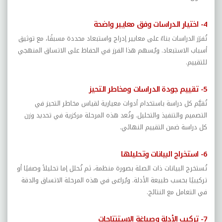
4- اختيار الدراسات وفق معايير واضحة
تُفرَز الدراسات بناءً على معايير إدراج واستبعاد محددة مسبقًا، مع توثيق
أسباب الاستبعاد. ويُسهم هذا الفرز في الحفاظ على الاتساق المنهجي
للتقييم.
5- تقييم جودة الدراسات ومخاطر التحيز
تُقيَّم كل دراسة باستخدام أدوات معيارية لقياس مخاطر التحيز في
التصميم والتنفيذ والتحليل. وتُعد هذه المرحلة مركزية في تحديد وزن
كل دراسة ضمن التقييم النهائي.
6- استخراج البيانات وتحليلها
تُستخرج البيانات ذات الصلة بصورة منظمة، ثم تُحلل إما تحليلاً وصفيًا أو
تركيبيًا بحسب طبيعة الأدلة. ويُراعى في هذه المرحلة الاتساق والدقة
في التعامل مع النتائج.
7- تركيب الأدلة وصياغة الاستنتاجات