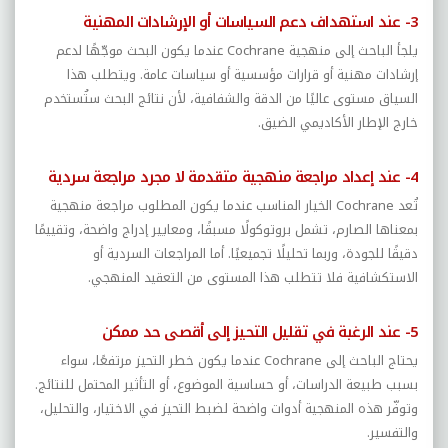
3- عند استهداف دعم السياسات أو الإرشادات المهنية
يلجأ الباحث إلى منهجية
Cochrane
عندما يكون البحث موجّهًا لدعم
إرشادات مهنية أو قرارات مؤسسية أو سياسات عامة. ويتطلب هذا
السياق مستوى عاليًا من الدقة والشفافية، لأن نتائج البحث ستُستخدم
خارج الإطار الأكاديمي الضيق.
4- عند إعداد مراجعة منهجية متقدمة لا مجرد مراجعة سردية
تُعد
Cochrane
الخيار المناسب عندما يكون المطلوب مراجعة منهجية
بمعناها الصارم، تشمل بروتوكولًا مسبقًا، ومعايير إدراج واضحة، وتقييمًا
دقيقًا للجودة، وربما تحليلًا تجميعيًا. أما المراجعات السردية أو
الاستكشافية فلا تتطلب هذا المستوى من التعقيد المنهجي.
5- عند الرغبة في تقليل التحيز إلى أقصى حد ممكن
يحتاج الباحث إلى
Cochrane
عندما يكون خطر التحيز مرتفعًا، سواء
بسبب طبيعة الدراسات، أو حساسية الموضوع، أو التأثير المحتمل للنتائج.
وتوفّر هذه المنهجية أدوات واضحة لضبط التحيز في الاختيار، والتحليل،
والتفسير.