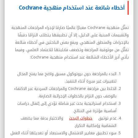
أخطاء شائعة عند استخدام منهجية Cochrane
تمثّل منهجية
Cochrane
معيارًا عالميًا صارمًا لإجراء المراجعات المنهجية
والتقييمات المبنية على الدليل، إلا أن تطبيقها يتطلب التزامًا دقيقًا
بالإجراءات والمنطق المنهجي. ويقع بعض الباحثين في أخطاء شائعة
تقلّل من موثوقية المراجعة وتضعف قابليتها للاعتماد العلمي. وفيما
يأتي أبرز الأخطاء الشائعة عند استخدام منهجية
Cochrane
:
البدء بالمراجعة دون بروتوكول مسبق واضح مما يفتح المجال
لتغييرات غير مبررة أثناء التنفيذ.
الخلط بين مراجعة
Cochrane
والمراجعات السردية عبر الاكتفاء
بالوصف دون التزام بالخطوات الإجرائية الصارمة.
استخدام استراتيجية بحث غير شاملة تؤدي إلى إغفال دراسات
أساسية مؤثرة في النتائج.
عدم توثيق
خطوات البحث
والاختيار بدقة مما يضعف
الشفافية وإمكانية التكرار.
سوء تطبيق معايير الاشتمال والاستبعاد أو تعديلها أثناء العمل