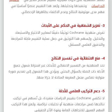
الدراسات
وتنفيذها وتحليلها. ويُعد هذا التقييم عنصرًا أساسيًا في
فهم مدى موثوقية النتائج وعدم الاكتفاء بظاهرها الإحصائي.
3- تعزيز الشفافية في الحكم على الأبحاث
تفرض منهجية
Cochrane
توثيقًا دقيقًا لمعايير الاختيار والاستبعاد
والتحليل. ويُسهم هذا التوثيق في جعل عملية التقييم قابلة للمراجعة
والتدقيق العلمي المستقل.
4- منع الانتقائية في تفسير النتائج
تحد المنهجية من التفسير الانتقائي للأبحاث عبر اشتراط شمول جميع
الأدلة ذات الصلة بالسؤال البحثي. ويؤدي هذا الشمول إلى تقديم صورة
متوازنة تعكس مجمل المعرفة المتاحة لا جزءًا منها.
5- دعم التركيب العلمي للأدلة
لا تكتفي
Cochrane
بتقييم الدراسات منفردة، بل تُسهم في تركيب
نتائجها ضمن مراجعات منهجية أو تحليلات تراكمية. ويُعزز هذا التركيب
الفهم العميق للاتجاهات العامة وقوة الأثر الحقيقي.