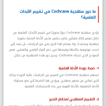
ما دور منهجية Cochrane في تقييم الأبحاث
العلمية؟
تؤدي منهجية
Cochrane
دورًا محوريًا في تقييم الأبحاث العلمية من
خلال توفير إطار معياري صارم يضمن فحص الأدلة البحثية بصورة
منهجية ومحايدة. ولا يقتصر هذا الدور على فرز الدراسات، بل يمتد إلى
تحديد موثوقية نتائجها وقيمتها في دعم القرار العلمي والعملي، ضمن
النموذج الذي تتبناه
Cochrane
، ويبرز دور هذه المنهجية من خلال:
1- ضبط جودة الأدلة العلمية
تسهم منهجية
Cochrane
في التمييز بين الدراسات عالية الجودة وتلك
التي تعاني من قصور منهجي. ويؤدي هذا الضبط إلى منع مساواة
الأدلة الضعيفة بالأدلة القوية في بناء الاستنتاجات العلمية.
2- التقييم المنهجي لمخاطر التحيز
تعتمد المنهجية على أدوات معيارية لتقييم مخاطر التحيز في
تصميم