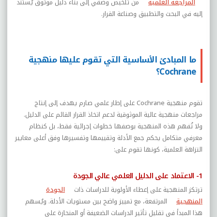
المراجعة العلمية
من تلخيص وصفي إلى بناء دليل موثوق يُستند
إليه في البحث والتطبيق وصناعة القرار.
ما المبادئ الأساسية التي تقوم عليها منهجية
Cochrane؟
تقوم منهجية
Cochrane
على إطار علمي صارم يهدف إلى إنتاج
مراجعات منهجية عالية الموثوقية لدعم اتخاذ القرار القائم على الدليل.
ولا تُفهم هذه المنهجية بوصفها خطوات إجرائية فقط، بل كنظام
معرفي متكامل يحكم جمع الأدلة وتقييمها وتفسيرها وفق أعلى معايير
النزاهة العلمية، كونها تقوم على:
1- الاعتماد على الدليل العلمي عالي الجودة
ترتكز المنهجية على إعطاء الأولوية للدراسات ذات
الجودة
المنهجية
المرتفعة، مع تمييز واضح بين مستويات الأدلة. ويُسهم
هذا المبدأ في تقليل تأثير الدراسات الضعيفة أو المنحازة على