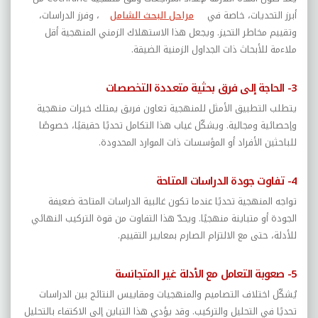
أبرز التحديات، خاصة في
مراحل البحث الشامل
، وفرز الدراسات،
وتقييم مخاطر التحيز. ويجعل هذا الاستهلاك الزمني المنهجية أقل
ملاءمة للأبحاث ذات الجداول الزمنية الضيقة.
3- الحاجة إلى فرق بحثية متعددة التخصصات
يتطلب التطبيق الأمثل للمنهجية تعاون فريق يمتلك خبرات منهجية
وإحصائية ومجالية. ويشكّل غياب هذا التكامل تحديًا حقيقيًا، خصوصًا
للباحثين الأفراد أو المؤسسات ذات الموارد المحدودة.
4- تفاوت جودة الدراسات المتاحة
تواجه المنهجية تحديًا عندما تكون غالبية الدراسات المتاحة ضعيفة
الجودة أو متباينة منهجيًا. ويحدّ هذا التفاوت من قوة التركيب النهائي
للأدلة، حتى مع الالتزام الصارم بمعايير التقييم.
5- صعوبة التعامل مع الأدلة غير المتجانسة
يُشكّل اختلاف التصاميم والمنهجيات ومقاييس النتائج بين الدراسات
تحديًا في التحليل والتركيب. وقد يؤدي هذا التباين إلى الاكتفاء بالتحليل