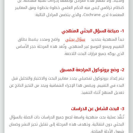
والحياد. ولا تُفهم هذه المراحل بوصفها إجراءات تقنية منفصلة، بل
كنظام تراكمي يُبنى فيه الحكم العلمي خطوة بخطوة وفق المعايير
المعتمدة لدى
Cochrane
، والذي يتضمن المراحل التالية:
1- صياغة السؤال البحثي المنهجي
تبدأ المنهجية بتحديد
سؤال بحثي
واضح ومحدد يضبط نطاق
التقييم ويمنع التوسع غير المنهجي. وتُعد هذه المرحلة حجر الأساس
الذي يوجّه جميع قرارات البحث اللاحقة.
2- وضع بروتوكول المراجعة المسبق
يتم إعداد بروتوكول تفصيلي يحدد معايير البحث والاختيار والتحليل قبل
البدء في التقييم. ويضمن هذا الإجراء الشفافية ويحد من التحيز الناتج عن
تعديل المنهج أثناء التنفيذ.
3- البحث الشامل عن الدراسات
تُنفَّذ عملية بحث منهجية واسعة لجمع جميع الدراسات ذات الصلة بالسؤال
البحثي دون انتقائية. وتهدف هذه المرحلة إلى تقليل تحيز النشر وضمان
شمول الأدلة المتاحة.