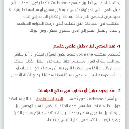
يحتاج الباحث إلى تطبيق منهجية
Cochrane
عندما يكون الهدف إنتاج
دليل علمي عالي الموثوقية يُبنى عليه قرار مهني أو سياسة تطبيقية، لا
مجرد عرض تجميعي للدراسات السابقة. وتظهر الحاجة إلى هذه
المنهجية في السياقات التي تتطلب أعلى درجات الصرامة المنهجية،
والحياد، وتقليل التحيز إلى أدنى مستوى ممكن، ومن أبرزها:
1- عند السعي لبناء دليل علمي حاسم
تُستخدم منهجية
Cochrane
عندما يكون السؤال البحثي ذا أثر مباشر
في الممارسة أو القرار، ويستلزم إجابة مبنية على أفضل الأدلة المتاحة.
ويكون ذلك شائعًا في القضايا التي تتعارض فيها نتائج الدراسات أو
تتفاوت جودتها، بما يستدعي تقييمًا نقديًا منظمًا لترجيح الأدلة الأقوى.
2- عند وجود تباين أو تضارب في نتائج الدراسات
تبرز أهمية
Cochrane
حين تُظهر
الأدبيات العلمية
نتائج متناقضة
حول الظاهرة نفسها. ففي هذه الحالة، لا يكفي السرد الوصفي، بل
يلزم تحليل منهجي شامل يحدد أسباب الاختلاف، ويقيّم مخاطر التحيز،
ويعيد تركيب النتائج ضمن إطار تحليلي منضبط.