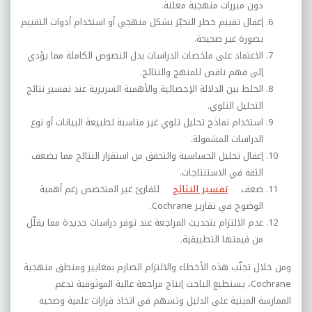
دون مبررات منهجية معلنة.
إغفال تقييم خطر التحيّز بشكل منهجي أو استخدام أدوات التقييم
بصورة غير صحيحة.
الاعتماد على ملخصات الدراسات بدل النصوص الكاملة مما يؤدي
إلى فهم ناقص للمنهج والنتائج.
الخلط بين الدلالة الإحصائية والأهمية السريرية عند تفسير نتائج
التحليل التلوي.
استخدام نماذج تحليل تلوي غير مناسبة لطبيعة البيانات أو نوع
الدراسات المشمولة.
إغفال تحليل الحساسية والتحقق من استقرار النتائج مما يضعف
الثقة في الاستنتاجات.
ضعف
تفسير النتائج
للقارئ غير المتخصص رغم أهمية
الوضوح في تقارير
Cochrane
.
عدم الالتزام بتحديث المراجعة عند توفر دراسات جديدة مما يقلّل
من قيمتها التطبيقية.
ومن خلال تجنّب هذه الأخطاء والالتزام الصارم بمعايير ومنطق منهجية
Cochrane
، يستطيع الباحث إنتاج مراجعة عالية الموثوقية تدعم
الممارسة المبنية على الدليل وتسهم في اتخاذ قرارات علمية وصحية