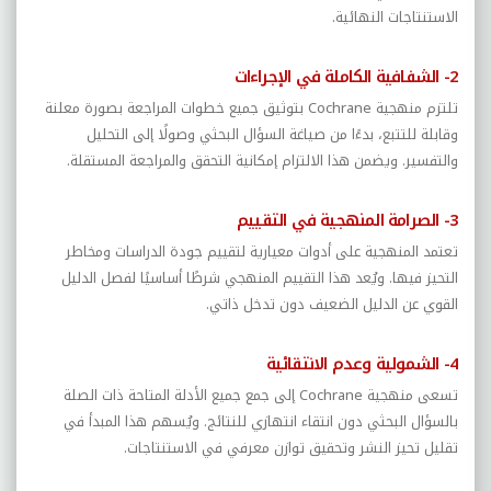
الاستنتاجات النهائية.
2- الشفافية الكاملة في الإجراءات
تلتزم منهجية
Cochrane
بتوثيق جميع خطوات المراجعة بصورة معلنة
وقابلة للتتبع، بدءًا من صياغة السؤال البحثي وصولًا إلى التحليل
والتفسير. ويضمن هذا الالتزام إمكانية التحقق والمراجعة المستقلة.
3- الصرامة المنهجية في التقييم
تعتمد المنهجية على أدوات معيارية لتقييم جودة الدراسات ومخاطر
التحيز فيها. ويُعد هذا التقييم المنهجي شرطًا أساسيًا لفصل الدليل
القوي عن الدليل الضعيف دون تدخل ذاتي.
4- الشمولية وعدم الانتقائية
تسعى منهجية
Cochrane
إلى جمع جميع الأدلة المتاحة ذات الصلة
بالسؤال البحثي دون انتقاء انتهازي للنتائج. ويُسهم هذا المبدأ في
تقليل تحيز النشر وتحقيق توازن معرفي في الاستنتاجات.