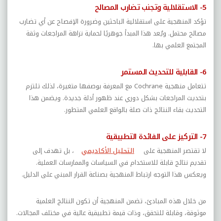
5- الاستقلالية وتجنب تضارب المصالح
تؤكد المنهجية على استقلالية الباحثين وضرورة الإفصاح عن أي تضارب
مصالح محتمل. ويُعد هذا المبدأ جوهريًا لحماية نزاهة المراجعات وثقة
المجتمع العلمي بها.
6- القابلية للتحديث المستمر
تتعامل منهجية
Cochrane
مع المعرفة بوصفها متغيرة، لذلك تلتزم
بتحديث المراجعات بشكل دوري عند ظهور أدلة جديدة. ويضمن هذا
التحديث بقاء النتائج ذات صلة بالواقع العلمي المتطور.
7- التركيز على الفائدة التطبيقية
لا تقتصر المنهجية على
التحليل الأكاديمي
، بل تهدف إلى
تقديم نتائج قابلة للاستخدام في السياسات والممارسات العملية.
ويعكس هذا التوجه ارتباط المنهجية بصناعة القرار المبني على الدليل.
من خلال هذه المبادئ، تضمن المنهجية أن تكون النتائج العلمية
موثوقة، وقابلة للتحقق، وذات قيمة تطبيقية عالية في مختلف المجالات.