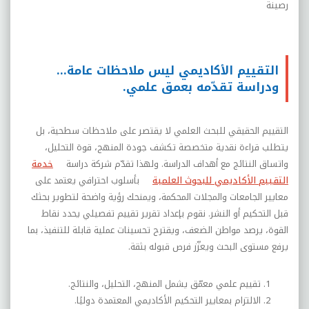
رصينة
التقييم الأكاديمي ليس ملاحظات عامة…
ودراسة تقدّمه بعمق علمي.
التقييم الحقيقي للبحث العلمي لا يقتصر على ملاحظات سطحية، بل
يتطلب قراءة نقدية متخصصة تكشف جودة المنهج، قوة التحليل،
واتساق النتائج مع أهداف الدراسة. ولهذا تقدّم شركة دراسة
خدمة
التقييم الأكاديمي للبحوث العلمية
بأسلوب احترافي يعتمد على
معايير الجامعات والمجلات المحكمة، ويمنحك رؤية واضحة لتطوير بحثك
قبل التحكيم أو النشر. نقوم بإعداد تقرير تقييم تفصيلي يحدد نقاط
القوة، يرصد مواطن الضعف، ويقترح تحسينات عملية قابلة للتنفيذ، بما
يرفع مستوى البحث ويعزّز فرص قبوله بثقة.
تقييم علمي معمّق يشمل المنهج، التحليل، والنتائج.
الالتزام بمعايير التحكيم الأكاديمي المعتمدة دوليًا.