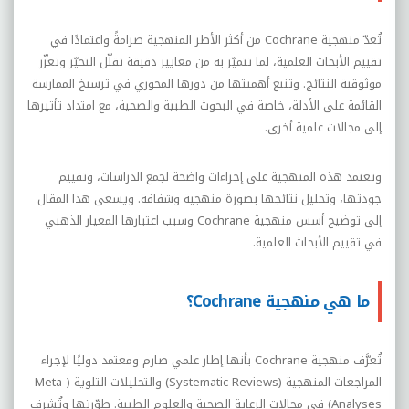
تُعدّ منهجية
Cochrane
من أكثر الأطر المنهجية صرامةً واعتمادًا في
تقييم الأبحاث العلمية، لما تتميّز به من معايير دقيقة تقلّل التحيّز وتعزّز
موثوقية النتائج. وتنبع أهميتها من دورها المحوري في ترسيخ الممارسة
القائمة على الأدلة، خاصة في البحوث الطبية والصحية، مع امتداد تأثيرها
إلى مجالات علمية أخرى.
وتعتمد هذه المنهجية على إجراءات واضحة لجمع الدراسات، وتقييم
جودتها، وتحليل نتائجها بصورة منهجية وشفافة. ويسعى هذا المقال
إلى توضيح أسس منهجية
Cochrane
وسبب اعتبارها المعيار الذهبي
في تقييم الأبحاث العلمية.
ما هي منهجية Cochrane؟
تُعرَّف منهجية
Cochrane
بأنها إطار علمي صارم ومعتمد دوليًا لإجراء
المراجعات المنهجية (
Systematic Reviews
) والتحليلات التلوية (
Meta-
Analyses
) في مجالات الرعاية الصحية والعلوم الطبية. طوّرتها وتُشرف