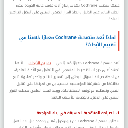
عليها منظمة
Cochrane
بهدف إنتاج أدلة علمية عالية الجودة تدعم
الطب القائم على الدليل واتخاذ القرار الصحي المبني على أفضل البراهين
المتاحة.
لماذا تُعد منهجية Cochrane معيارًا ذهبيًا في
تقييم الأبحاث؟
تُعد منهجية
Cochrane
معيارًا ذهبيًا في
تقييم الأبحاث
لأنها
تجسّد أعلى درجات الانضباط المنهجي في التعامل مع الأدلة العلمية،
من لحظة صياغة السؤال البحثي إلى تفسير النتائج وتحديثها. ولا تنبع
مكانتها من شهرتها المؤسسية فحسب، بل من قدرتها على تقليل
التحيز، وتعظيم موثوقية الاستنتاجات، وربط البحث العلمي بصناعة القرار
المبني على الدليل، بالإضافة للأسباب التالية:
1- الصرامة المنهجية المسبقة في بناء المراجعة
تنطلق منهجية
Cochrane
من بروتوكول مُعلن ومحدد قبل بدء العمل،
يضبط السؤال البحثي، ومعايير الإدراج والاستبعاد، وأساليب التحليل.