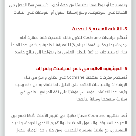
وتفسيرها أو توظيفها تطبيقيًا من جهة أخرى. ويُسهم هذا الفصل في
الحفاظ على الموضوعية، ومنع إسقاط الميول أو التوقعات على البيانات.
5- القابلية المستمرة للتحديث
تُصمَّم مراجعات
Cochrane
لتكون قابلة للتحديث كلما ظهرت أدلة
جديدة، بما يعكس فهمًا ديناميكيًا للمعرفة العلمية. ويضمن هذا المبدأ
بقاء الاستنتاجات مواكبة للتطور العلمي بدل تحوّلها إلى نتائج جامدة.
6- الموثوقية العالية في دعم السياسات والقرارات
تُستخدم مخرجات منهجية
Cochrane
على نطاق واسع في بناء
الإرشادات والسياسات القائمة على الدليل، لما تتمتع به من دقة وحياد.
ويُعد هذا الاعتماد المؤسسي مؤشرًا على ثقة المجتمع العلمي في
سلامة منهجها ومتانة نتائجها.
تُعد منهجية
Cochrane
معيارًا ذهبيًا في تقييم الأبحاث لأنها تجمع بين
الصرامة المسبقة، والشمول المنضبط، والتقييم النقدي للجودة، والحياد
التفسيري، مع قابلية مستمرة للتحديث. ومن خلال هذا الإطار، تتحول