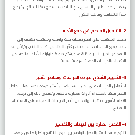
ويضمن هذا الالتزام المسبق منع التلاعب بالمنهج تبعًا للنتائج، ويُرسّخ
مبدأ الشفافية وقابلية التكرار.
2- الشمول المنظم في جمع الأدلة
تعتمد المنهجية على استراتيجيات بحث واسعة ومنهجية تهدف إلى
حصر جميع الدراسات ذات الصلة، بغضّ النظر عن اتجاه النتائج. ويُقلّل هذا
النهج من تحيز النشر والانتقاء، ويقدّم صورة متوازنة للأدلة المتاحة بدل
الاكتفاء بالدراسات الداعمة لفرضية معينة.
3- التقييم النقدي لجودة الدراسات ومخاطر التحيز
لا تُعامل الدراسات على قدم المساواة، بل تُقيَّم جودة تصميمها ومخاطر
التحيز فيها باستخدام أدوات معيارية دقيقة. ويُفضي ذلك إلى ترجيح
الأدلة الأقوى منهجيًا، والحد من تأثير الدراسات الضعيفة على الاستنتاج
النهائي.
4- الفصل الصارم بين البيانات والتفسير
تلتزم
Cochrane
بالفصل الواضح بين عرض النتائج وتحليلها من جهة،