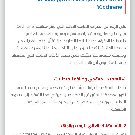
Cochrane؟
على الرغم من الصرامة العلمية العالية التي تميّز منهجية
Cochrane
،
فإن تطبيقها يواجه تحديات منهجية وعملية متعددة، نابعة من
طبيعتها الدقيقة ومتطلباتها الصارمة. ولا تقلّل هذه التحديات من
قيمتها العلمية، لكنها تفرض على الباحث وعيًا عاليًا وقدرة تنظيمية
ومعرفية متقدمة عند تبنّيها ضمن تقييم الأبحاث العلمية التي تعتمدها
Cochrane
، ومن أبرز هذه التحديات:
1- التعقيد المنهجي وكثافة المتطلبات
تتطلب المنهجية التزامًا دقيقًا بخطوات متعددة ومعايير تفصيلية قد
تكون معقدة للباحثين غير المتخصصين. ويؤدي هذا التعقيد إلى صعوبة
التطبيق دون تدريب منهجي عميق وخبرة سابقة في المراجعات
المنهجية.
2- الاستهلاك العالي للوقت والجهد
يُعد طول المدة اللازمة لإعداد المراجعات وفق منهجية
Cochrane
من