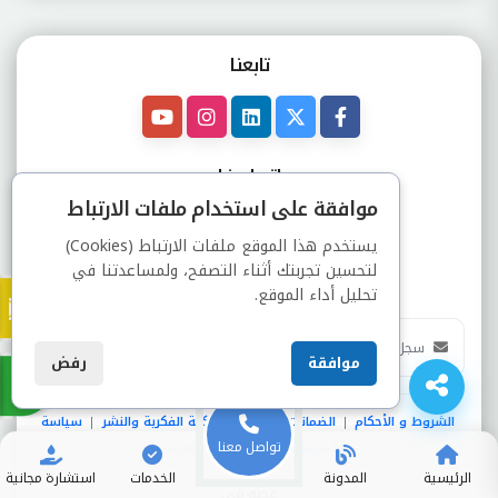
تابعنـا
اتصل بنــا
موافقة على استخدام ملفات الارتباط
يستخدم هذا الموقع ملفات الارتباط (Cookies)
لتحسين تجربتك أثناء التصفح، ولمساعدتنا في
النشرة البريدية
تحليل أداء الموقع.
موافقة
رفض
الشروط و الأحكام
الضمانات
حقوق الملكية الفكرية والنشر
سياسة
|
|
|
الخصوصية
انفوجرافيك أكاديمي
|
تواصل معنا
الرئيسية
المدونة
الخدمات
استشارة مجانية
عضو فى