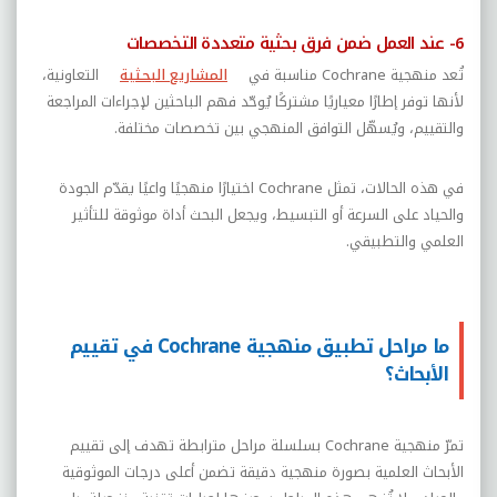
6- عند العمل ضمن فرق بحثية متعددة التخصصات
تُعد منهجية
Cochrane
مناسبة في
المشاريع البحثية
التعاونية،
لأنها توفر إطارًا معياريًا مشتركًا يُوحّد فهم الباحثين لإجراءات المراجعة
والتقييم، ويُسهّل التوافق المنهجي بين تخصصات مختلفة.
في هذه الحالات، تمثل
Cochrane
اختيارًا منهجيًا واعيًا يقدّم الجودة
والحياد على السرعة أو التبسيط، ويجعل البحث أداة موثوقة للتأثير
العلمي والتطبيقي.
ما مراحل تطبيق منهجية Cochrane في تقييم
الأبحاث؟
تمرّ منهجية
Cochrane
بسلسلة مراحل مترابطة تهدف إلى تقييم
الأبحاث العلمية بصورة منهجية دقيقة تضمن أعلى درجات الموثوقية