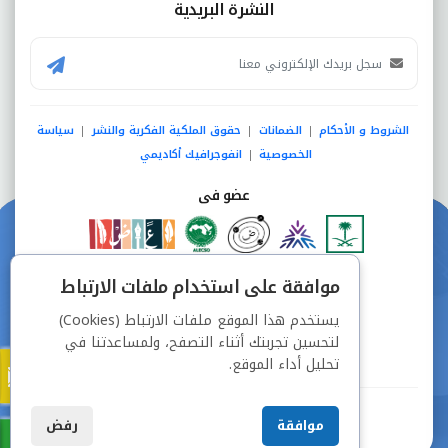
النشرة البريدية
الشروط و الأحكام
الضمانات
حقوق الملكية الفكرية والنشر
سياسة
|
|
|
الخصوصية
انفوجرافيك أكاديمي
|
عضو فى
دفع آمن من خلال
موافقة على استخدام ملفات الارتباط
يستخدم هذا الموقع ملفات الارتباط (Cookies)
لتحسين تجربتك أثناء التصفح، ولمساعدتنا في
تحليل أداء الموقع.
جميع الحقوق محفوظة © شركة دراسة
موافقة
رفض