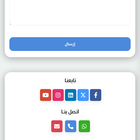
إرسال
تابعنـا
اتصل بنــا