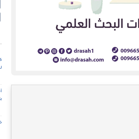
ك
ل
أ
ب
خ