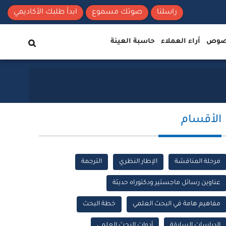
راسلنا
صوتك مسموع
ابدأ طلبك الأكاديمي
نصوص
أراء العملاء
حاسبة العينة
الأقسام
مرحلة المناقشة
الإطار النظري
الترجمة
عناوين رسائل ماجستير ودكتوراه حديثة
مفاهيم هامة في البحث العلمي
خطة البحث
الدراسات السابقة
أدوات البحث العلمي