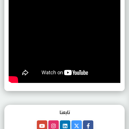
تابعنـا