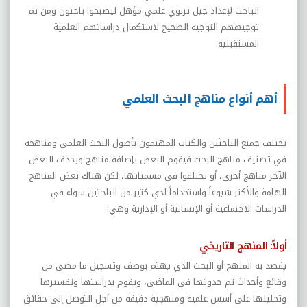
الباحث لإعداد جيل تربوي علمي مؤهل ليصبحوا باحثون ومن ثم
توجيههم التوجيه الصحيح لاستكمال دراساتهم العلمية
المستقبلية.
أهم أنواع مناهج البحث العلمي
يختلف جميع الباحثين والكتاب المهتمون بأصول البحث العلمي ومناهجه
في تصنيف مناهج البحث فيقوم البعض بإضافة مناهج ويحذف البعض
الآخر مناهج أخرى، أو يختلفوا في مسمياتها، لكن هناك بعض المناهج
الهامة والأكثر شيوعاً واستخداماً لدي كثير من الباحثين سواء في
الدراسات الاجتماعية أو الإنسانية أو الإدارية وهي:
أولاً: المنهج التاريخي
يقصد به المنهج أو البحث الذي يهتم بوصف وتسجيل ما مضى من
وقائع وأحداث تم حدوثها في الماضي، ويقوم بدراستها وتفسيرها
وتحليلها على أسس علمية ومنهجية دقيقة من أجل التوصل إلى حقائق