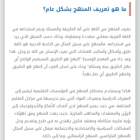
ما هو تعريف المنهج بشكل عام؟
يعرف المنهج في اللغة على أنه الطريقة والمسلك ويتم استخدامه في
اللغة العربية بمعاني متعددة ومتفاوتة، وذلك حسب السياق الذي يرد
في استخدامه، فالمنهج على سبيل المثال من الناحية الدينية هو كافة
طرق وأشكال وأساليب العبادات التي تقرب الإنسان من الله عز وجل، هذا
وقد جاء في المعجم الوسيط "النهج هو الطريق المستقيم الواضح أي
نهج الطريق بينه وسلكه" وجاء على لسان العرب أن النهج هو الطريق
وانتهج الطريق أي صار نهجاً.
هكذا ويستخدم مصطلح المنهج في المؤسسات التعليمية ليشير إلى
المقررات الدراسية ومفردات المواد التي يتم تدريسها في مراحل التعليم
المختلفة، في حيث يشير المنهج لدى أصحاب الأفكار والأيدولوجيات إلى
الرؤى والمعتقدات والمذاهب الفكرية، بحيث يعدد المنهج وفق لهؤلاء
رؤية فكرية متكاملة ومعتقد فكري يهتدي به في طرح وتقديم وحل
المشكلات السياسية والاقتصادية والاجتماعية فيقال على سبيل المثال
(المنهج الماركسي، المنهج الرأسمالي، وما إلى ذلك).