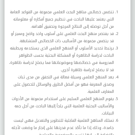
تتضمن خصائص مناهج البحث العلمي مجموعة من القواعد العامة
التي يعتمد عليها الباحث في تنظيم جميع أفكاره أو معلوماته
من أجل توصله إلى النتائج المرجوة وتحقيق أهدافه.
قد يقتصر منهج البحث العلمي على أسلوب واحد واضح ومميز أو
قد يتضمن مجموعة من الأساليب ذات الخصائص المتشابهة.
يرتبط تحديد الأسلوب أو المنهج العلمي الذي يستخدمه ويطبقه
الباحث لدراسة الظاهرة أو المشكلة البحثية بحسب الظواهر
المدروسة في خصائصها وموضوعاتها فما يصلح لدراسة ظاهرة،
قد لا يصلح لدراسة ظاهرة أخرى.
يعد المنهج العلمي وسيلة فعالة في التحقق من مدى ثبات
وصدق المعرفة فهو من أفضل الطرق والوسائل للحصول على
المعارف العلمية.
يقوم المنهج العلمي السليم على استخدام مجموعة من الأدوات
والأساليب البحثية العلمية التي يلجأ إليها الباحث من أجل جمه
البيانات.
تمتلك المناهج العلمية القابلية للتطوير والتعديل فهي ليست
جامدة، وذلك إذا ما تأكد عدم قدرتها على إنجاز ما وضعت لأجله
بالإضافة إلى إنها تتسم بالموضوعية والحيادية.