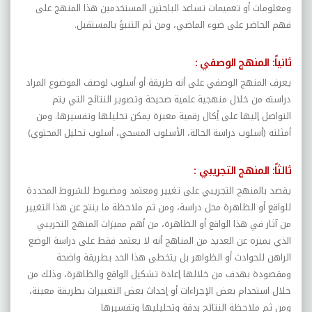
ومعلومات أو تعميمات تساعد الباحثين المستخدمين هذا المنهج على
فهم الحاضر على ضوء الماضي، ومن ثم التنبؤ بالمستقبل.
ثانياً: المنهج الوصفي
:
يعرف المنهج الوصفي على أنه طريقة أو أسلوب لوصف الموضوع المراد
دراسته من خلال منهجية علمية صحيحة وتصوير النتائج التي يتم
التواصل إليها على أِكال رقمية معبرة يمكن تحليلها وتفسيرها. ومن
أمثلته (أسلوب دراسة الحالة، الأسلوب المسحي، أسلوب تحليل المحتوي)
ثالثاً: المنهج التجريبي
:
يقصد بالمنهج التجريبي على تغيير ومعتمد ومضبوط للشروط المحددة
للواقع أو الظاهرة محل دراسة، ومن ثم ملاحظة ما ينتج عن هذا التغيير
من آثار في هذا الواقع أو الظاهرة،
من أهم مميزات المنهج التجريبي
الذي يميزه عن العديد من المناهج أنه لا يعتمد فقط على دراسة الوضع
الراهن للحوادث أو الظواهر بل يتخطى هذا الحد بطريقة واضحة
ومقصودة بهدف من خلالها إعادة تشكيل الواقع والظاهرة، وذلك من
خلال استخدام بعض الإجراءات أو إحداث بعض التغييرات بطريقة معينة،
ومن ثم ملاحظة النتائج بدقة وتحليليها وتفسيرها