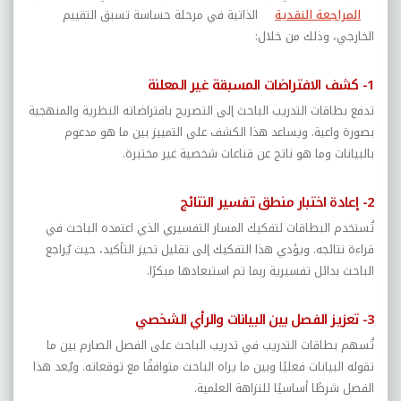
المراجعة النقدية
الذاتية في مرحلة حساسة تسبق التقييم
الخارجي، وذلك من خلال:
1- كشف الافتراضات المسبقة غير المعلنة
تدفع بطاقات التدريب الباحث إلى التصريح بافتراضاته النظرية والمنهجية
بصورة واعية. ويساعد هذا الكشف على التمييز بين ما هو مدعوم
بالبيانات وما هو ناتج عن قناعات شخصية غير مختبرة.
2- إعادة اختبار منطق تفسير النتائج
تُستخدم البطاقات لتفكيك المسار التفسيري الذي اعتمده الباحث في
قراءة نتائجه. ويؤدي هذا التفكيك إلى تقليل تحيز التأكيد، حيث يُراجع
الباحث بدائل تفسيرية ربما تم استبعادها مبكرًا.
3- تعزيز الفصل بين البيانات والرأي الشخصي
تُسهم بطاقات التدريب في تدريب الباحث على الفصل الصارم بين ما
تقوله البيانات فعليًا وبين ما يراه الباحث متوافقًا مع توقعاته. ويُعد هذا
الفصل شرطًا أساسيًا للنزاهة العلمية.