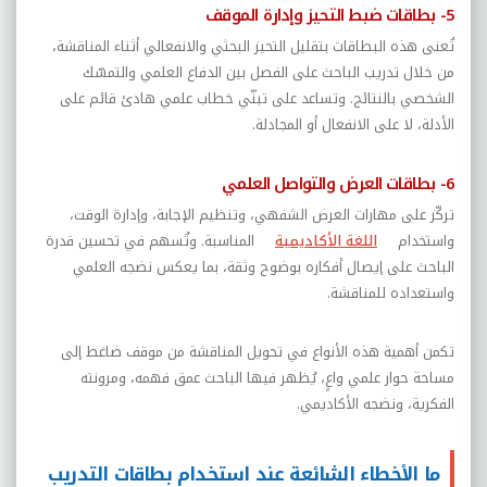
5- بطاقات ضبط التحيز وإدارة الموقف
تُعنى هذه البطاقات بتقليل التحيز البحثي والانفعالي أثناء المناقشة،
من خلال تدريب الباحث على الفصل بين الدفاع العلمي والتمسّك
الشخصي بالنتائج. وتساعد على تبنّي خطاب علمي هادئ قائم على
الأدلة، لا على الانفعال أو المجادلة.
6- بطاقات العرض والتواصل العلمي
تركّز على مهارات العرض الشفهي، وتنظيم الإجابة، وإدارة الوقت،
واستخدام
اللغة الأكاديمية
المناسبة. وتُسهم في تحسين قدرة
الباحث على إيصال أفكاره بوضوح وثقة، بما يعكس نضجه العلمي
واستعداده للمناقشة.
تكمن أهمية هذه الأنواع في تحويل المناقشة من موقف ضاغط إلى
مساحة حوار علمي واعٍ، يُظهر فيها الباحث عمق فهمه، ومرونته
الفكرية، ونضجه الأكاديمي.
ما الأخطاء الشائعة عند استخدام بطاقات التدريب