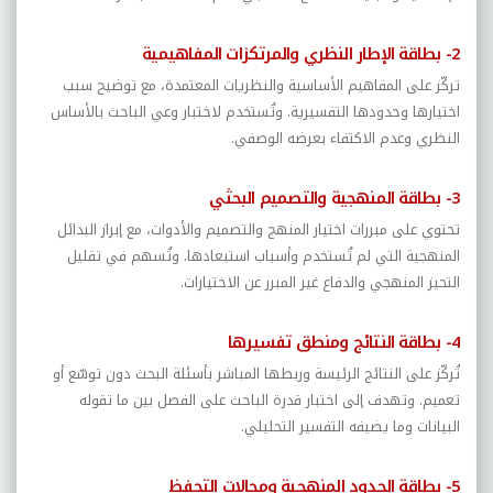
2- بطاقة الإطار النظري والمرتكزات المفاهيمية
تركّز على المفاهيم الأساسية والنظريات المعتمدة، مع توضيح سبب
اختيارها وحدودها التفسيرية. وتُستخدم لاختبار وعي الباحث بالأساس
النظري وعدم الاكتفاء بعرضه الوصفي.
3- بطاقة المنهجية والتصميم البحثي
تحتوي على مبررات اختيار المنهج والتصميم والأدوات، مع إبراز البدائل
المنهجية التي لم تُستخدم وأسباب استبعادها. وتُسهم في تقليل
التحيز المنهجي والدفاع غير المبرر عن الاختيارات.
4- بطاقة النتائج ومنطق تفسيرها
تُركّز على النتائج الرئيسة وربطها المباشر بأسئلة البحث دون توسّع أو
تعميم. وتهدف إلى اختبار قدرة الباحث على الفصل بين ما تقوله
البيانات وما يضيفه التفسير التحليلي.
5- بطاقة الحدود المنهجية ومجالات التحفظ