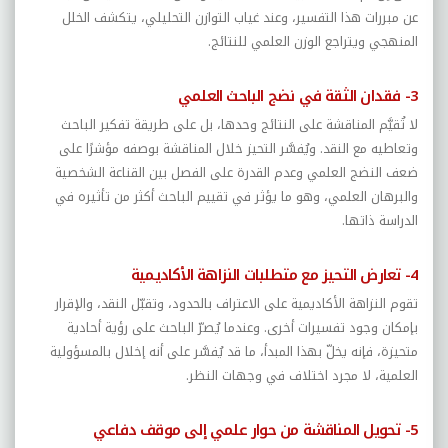
عن مبررات هذا التفسير، وعند غياب التوازن التحليلي، يتكشف الخلل
المنهجي ويتراجع الوزن العلمي للنتائج.
3- فقدان الثقة في نضج الباحث العلمي
لا تُقيَّم المناقشة على النتائج وحدها، بل على طريقة تفكير الباحث
وتعاطيه مع النقد. ويُفسَّر التحيز خلال المناقشة بوصفه مؤشرًا على
ضعف النضج العلمي وعدم القدرة على الفصل بين القناعة الشخصية
والبرهان العلمي، وهو ما يؤثر في تقييم الباحث أكثر من تأثيره في
الدراسة ذاتها.
4- تعارض التحيز مع متطلبات النزاهة الأكاديمية
تقوم النزاهة الأكاديمية على الاعتراف بالحدود، وتقبّل النقد، والإقرار
بإمكان وجود تفسيرات أخرى. وعندما يُصرّ الباحث على رؤية أحادية
متحيزة، فإنه يخلّ بهذا المبدأ، ما قد يُفسَّر على أنه إخلال بالمسؤولية
العلمية، لا مجرد اختلاف في وجهات النظر.
5- تحويل المناقشة من حوار علمي إلى موقف دفاعي