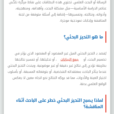
الرسالة أو البحث العلمي. تحتوي هذه البطاقات على نقاط مركّزة تلخّص
عناصر الدراسة الأساسية—مثل مشكلة البحث، وأهدافه، ومنهجيته،
وأدواته، ونتائجه، وتفسيرها—إضافة إلى أسئلة متوقعة من لجنة
المناقشة وإجابات نموذجية موجزة.
ما هو التحيز البحثي؟
يُقصد بـ التحيز البحثي الميل غير المقصود أو المقصود الذي يؤثر في
تصميم البحث، أو
جمع البيانات
، أو تحليلها، أو تفسير نتائجها
بطريقة تؤدي إلى نتائج غير دقيقة أو غير موضوعية. ويحدث التحيز البحثي
عندما يتأثر الباحث بمعتقداته الشخصية، أو بتوقعاته المسبقة، أو بأسلوب
اختيار العينة والأدوات، مما قد يوجّه النتائج نحو اتجاه معين لا يعكس
الواقع العلمي بدقة.
لماذا يصبح التحيز البحثي خطر على الباحث أثناء
المناقشة؟