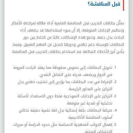
قبل المناقشة؟
تمثّل بطاقات التدريب قبل المناقشة العلمية أداة فعّالة لمراجعة الأفكار
وتنظيم الإجابات المتوقعة، إلا أن سوء استخدامها قد يضعف أداء
الباحث بدل دعمه. وتنبع هذه الإشكالات غالبًا من الخلط بين دور
البطاقات كوسيلة دعم ذهني ودورها كبديل عن الفهم العميق. وفيما
يأتي أبرز الأخطاء الشائعة عند استخدام بطاقات التدريب قبل المناقشة:
تحويل البطاقات إلى نصوص محفوظة مما يفقد الباحث المرونة
في الحوار ويضعف قدرته على التفاعل النقدي.
الإفراط في عدد البطاقات بما يؤدي إلى تشتيت ذهني بدل
التركيز على المحاور الرئيسة.
التركيز على الإجابات النموذجية فقط دون الاستعداد لأسئلة
تحليلية أو نقدية غير متوقعة.
صياغة البطاقات بلغة إنشائية بدل لغة علمية دقيقة تحاكي
أسلوب المناقشة الأكاديمية.
إهمال الجوانب المنهجية الحساسة مثل حدود الدراسة أو مبررات
الاختيارات البحثية.