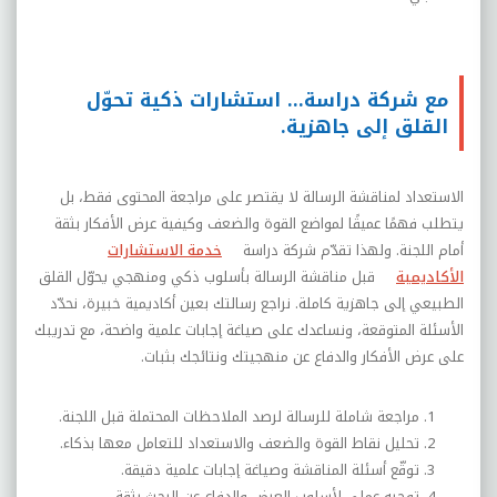
مع شركة دراسة… استشارات ذكية تحوّل
القلق إلى جاهزية.
الاستعداد لمناقشة الرسالة لا يقتصر على مراجعة المحتوى فقط، بل
يتطلب فهمًا عميقًا لمواضع القوة والضعف وكيفية عرض الأفكار بثقة
أمام اللجنة. ولهذا تقدّم شركة دراسة
خدمة الاستشارات
الأكاديمية
قبل مناقشة الرسالة بأسلوب ذكي ومنهجي يحوّل القلق
الطبيعي إلى جاهزية كاملة. نراجع رسالتك بعين أكاديمية خبيرة، نحدّد
الأسئلة المتوقعة، ونساعدك على صياغة إجابات علمية واضحة، مع تدريبك
على عرض الأفكار والدفاع عن منهجيتك ونتائجك بثبات.
مراجعة شاملة للرسالة لرصد الملاحظات المحتملة قبل اللجنة.
تحليل نقاط القوة والضعف والاستعداد للتعامل معها بذكاء.
توقّع أسئلة المناقشة وصياغة إجابات علمية دقيقة.
توجيه عملي لأسلوب العرض والدفاع عن البحث بثقة.