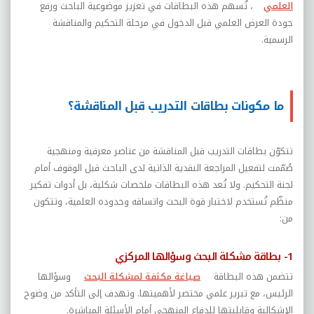
العلمي
، تُسهم هذه البطاقات في تعزيز موضوعية الباحث ورفع
جودة العرض العلمي قبل الدخول في مرحلة التحكيم والمناقشة
الرسمية.
ما مكونات بطاقات التدريب قبل المناقشة؟
تتكوّن بطاقات التدريب قبل المناقشة من عناصر معرفية ومنهجية
صُمّمت لتفعيل المراجعة النقدية الذاتية لدى الباحث قبل الوقوف أمام
لجنة التحكيم. ولا تُعد هذه البطاقات ملخصات شكلية، بل أدوات تفكير
منظّم تُستخدم لاختبار قوة البحث واتساقه وحدوده العلمية، وتتكون
من:
1- بطاقة مشكلة البحث وسؤالها المركزي
تتضمن هذه البطاقة
صياغة مكثفة لمشكلة البحث
وسؤالها
الرئيس، مع تبرير علمي مختصر لأهميتها. وتهدف إلى التأكد من وضوح
الإشكالية وقابليتها للدفاع المنهجي أمام الأسئلة المباشرة.