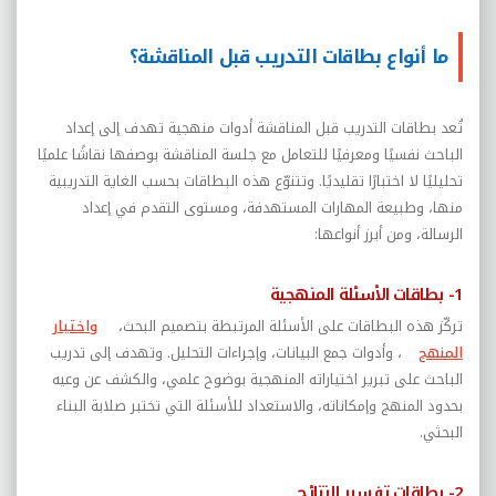
ما أنواع بطاقات التدريب قبل المناقشة؟
تُعد بطاقات التدريب قبل المناقشة أدوات منهجية تهدف إلى إعداد
الباحث نفسيًا ومعرفيًا للتعامل مع جلسة المناقشة بوصفها نقاشًا علميًا
تحليليًا لا اختبارًا تقليديًا. وتتنوّع هذه البطاقات بحسب الغاية التدريبية
منها، وطبيعة المهارات المستهدفة، ومستوى التقدم في إعداد
الرسالة، ومن أبرز أنواعها:
1- بطاقات الأسئلة المنهجية
تركّز هذه البطاقات على الأسئلة المرتبطة بتصميم البحث،
واختيار
المنهج
، وأدوات جمع البيانات، وإجراءات التحليل. وتهدف إلى تدريب
الباحث على تبرير اختياراته المنهجية بوضوح علمي، والكشف عن وعيه
بحدود المنهج وإمكاناته، والاستعداد للأسئلة التي تختبر صلابة البناء
البحثي.
2- بطاقات تفسير النتائج