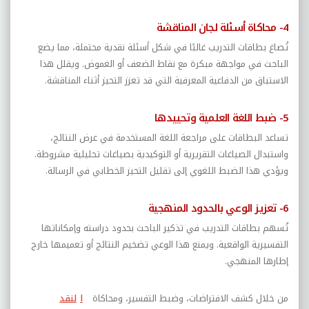
4- محاكاة أسئلة لجان المناقشة
تُصاغ بطاقات التدريب غالبًا في شكل أسئلة نقدية محتملة، مما يضع
الباحث في مواجهة مبكرة مع نقاط الضعف أو الغموض. ويقلل هذا
الاستباق من الدفاعية المعرفية التي قد تعزز التحيز أثناء المناقشة.
5- ضبط اللغة العلمية وتحييدها
تساعد البطاقات على مراجعة اللغة المستخدمة في عرض النتائج،
واستبدال الصياغات التقريرية أو التوكيدية بصياغات تحليلية مشروطة.
ويؤدي هذا الضبط اللغوي إلى تقليل التحيز الخطابي في الرسالة.
6- تعزيز الوعي بالحدود المنهجية
تُسهم بطاقات التدريب في تذكير الباحث بحدود دراسته وإمكاناتها
التفسيرية الواقعية. ويمنع هذا الوعي تضخيم النتائج أو تعميمها خارج
إطارها المنهجي.
من خلال كشف الافتراضات، وضبط التفسير، ومحاكاة
ا
لنقد