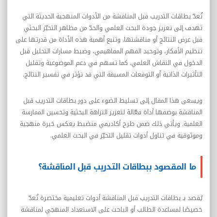
تُعدّ بطاقات التدريب قبل المناقشة من الأدوات المنهجية الحديثة التي
تهدف إلى تعزيز جودة البحث العلمي والحدّ من مظاهر التحيّز البحثي
قبل عرض النتائج أو مناقشتها. وتنبع أهمية هذه الأداة من قدرتها على
تنظيم الأفكار، وتوحيد الفهم المفاهيمي، وضبط مسارات التحليل قبل
الدخول في النقاش العلمي. كما تسهم في دعم الموضوعية وتقليل
التأثيرات الذاتية أو التوقعات المسبقة التي قد تؤثر في تفسير النتائج.
ويسعى هذا المقال إلى تسليط الضوء على دور بطاقات التدريب قبل
المناقشة بوصفها أداة فعّالة لتعزيز النزاهة البحثية وتحسين الممارسة
العلمية. ويأتي ذلك ضمن طرح أكاديمي منضبط يعكس خبرة منهجية
وموثوقية في تناول أدوات تقليل التحيّز في البحث العلمي.
ما المقصود ببطاقات التدريب قبل المناقشة؟
يُقصد بـ بطاقات التدريب قبل المناقشة أدوات تعليمية مختصرة تُعدّ
خصيصًا لمساعدة الطالب أو الباحث على الاستعداد المنهجي لمناقشة