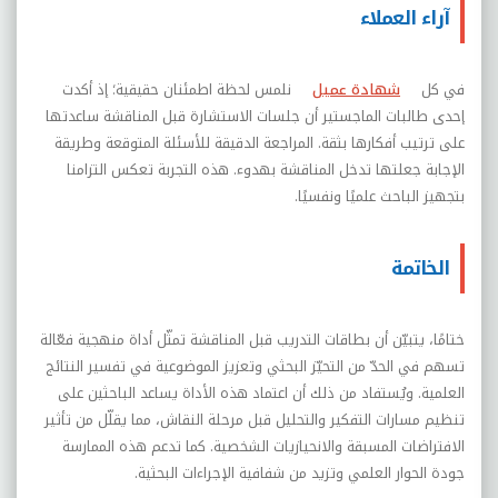
آراء العملاء
في كل
شهادة عميل
نلمس لحظة اطمئنان حقيقية؛ إذ أكدت
إحدى طالبات الماجستير أن جلسات الاستشارة قبل المناقشة ساعدتها
على ترتيب أفكارها بثقة. المراجعة الدقيقة للأسئلة المتوقعة وطريقة
الإجابة جعلتها تدخل المناقشة بهدوء. هذه التجربة تعكس التزامنا
بتجهيز الباحث علميًا ونفسيًا.
الخاتمة
ختامًا، يتبيّن أن بطاقات التدريب قبل المناقشة تمثّل أداة منهجية فعّالة
تسهم في الحدّ من التحيّز البحثي وتعزيز الموضوعية في تفسير النتائج
العلمية. ويُستفاد من ذلك أن اعتماد هذه الأداة يساعد الباحثين على
تنظيم مسارات التفكير والتحليل قبل مرحلة النقاش، مما يقلّل من تأثير
الافتراضات المسبقة والانحيازيات الشخصية. كما تدعم هذه الممارسة
جودة الحوار العلمي وتزيد من شفافية الإجراءات البحثية.