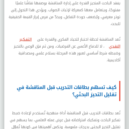
يفقد الباحث المتحيز القدرة على إدارة المناقشة بوصفها نقاشًا علميًا
مفتوحًا، ويتعامل معها كمعركة لإثبات الصواب. ويؤدي هذا التحول إلى
توتر معرفي، ويُضعف جودة التفاعل، ويحدّ من فرص إبراز القيمة الحقيقية
للبحث.
تُعد المناقشة لحظة اختبار للحياد الفكري والقدرة على
التفكير
النقدي
، لا للدفاع الأعمى عن الفرضيات، ومن ثم فإن الوعي بالتحيز
وضبطه شرط أساسي لعبور هذه المرحلة بسلام علمي ومصداقية
أكاديمية.
كيف تسهم بطاقات التدريب قبل المناقشة في
تقليل التحيز البحثي؟
تُعد بطاقات التدريب قبل المناقشة أداة منهجية تُستخدم لإعادة ضبط
تفكير الباحث وتفكيك افتراضاته قبل عرض عمله العلمي، بما يسهم في
تقليل التحيز البحثي بدرجات ملموسة. وتكمن أهميتها في كونها تُفعِّل