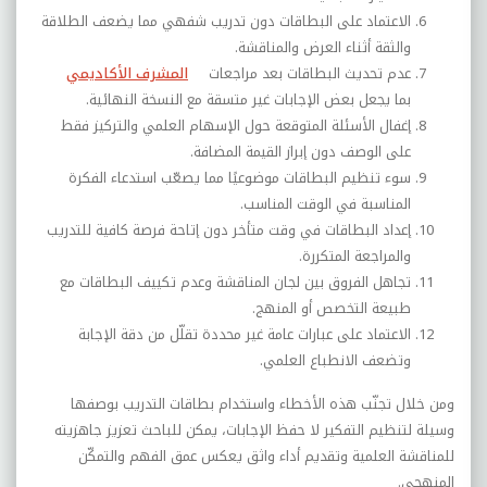
الاعتماد على البطاقات دون تدريب شفهي مما يضعف الطلاقة
والثقة أثناء العرض والمناقشة.
عدم تحديث البطاقات بعد مراجعات
المشرف الأكاديمي
بما يجعل بعض الإجابات غير متسقة مع النسخة النهائية.
إغفال الأسئلة المتوقعة حول الإسهام العلمي والتركيز فقط
على الوصف دون إبراز القيمة المضافة.
سوء تنظيم البطاقات موضوعيًا مما يصعّب استدعاء الفكرة
المناسبة في الوقت المناسب.
إعداد البطاقات في وقت متأخر دون إتاحة فرصة كافية للتدريب
والمراجعة المتكررة.
تجاهل الفروق بين لجان المناقشة وعدم تكييف البطاقات مع
طبيعة التخصص أو المنهج.
الاعتماد على عبارات عامة غير محددة تقلّل من دقة الإجابة
وتضعف الانطباع العلمي.
ومن خلال تجنّب هذه الأخطاء واستخدام بطاقات التدريب بوصفها
وسيلة لتنظيم التفكير لا حفظ الإجابات، يمكن للباحث تعزيز جاهزيته
للمناقشة العلمية وتقديم أداء واثق يعكس عمق الفهم والتمكّن
المنهجي.