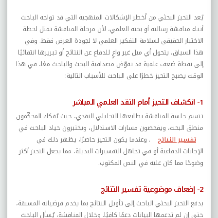
يُعد التحيز البحثي من أخطر الإشكالات المنهجية التي قد تواجه الباحث
أثناء مناقشة رسالته أو بحثه العلمي، لأن مرحلة المناقشة تمثل لحظة
الاختبار الحقيقي لسلامة التفكير العلمي لا لجودة العرض فقط. وفي
هذا السياق، يتحول أي ميل غير واعٍ للدفاع عن النتائج أو تبريرها انتقائيًا
إلى نقطة ضعف علمية قد تقوّض مصداقية البحث والباحث معًا، في هذا
الوقت يصبح التحيز خطرًا على الباحث للأسباب التالية:
1- انكشاف التحيز أمام النقد العلمي المباشر
تتسم جلسة المناقشة بطابعها التحليلي النقدي، حيث يُفكك المحكّمون
منطق البحث، ويفحصون مسارات الاستدلال، ويختبرون حياد الباحث في
تفسير النتائج
. وعندما يكون التحيز حاضرًا، يظهر ذلك في
الإجابات الدفاعية أو في تجاهل التفسيرات البديلة، مما يجعل التحيز أكثر
وضوحًا مما كان عليه في النص المكتوب.
2- إضعاف موضوعية تفسير النتائج
يدفع التحيز البحثي الباحث إلى تأويل النتائج بما يخدم فرضياته المسبقة،
حتى إن لم تدعمها البيانات دعمًا كافيًا. وخلال المناقشة، يُسأل الباحث