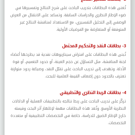
تُعنى هذه البطاقات بتدريب الباحث على شرح النتائج وتفسيرها في
ضوء الإطار النظري والدراسات السابقة. وتساعد على الانتقال من العرض
الوصفي إلى التحليل التفسيري، مع الاستعداد لمناقشة النتائج غير
المتوقعة أو المتعارضة مع الفرضيات الأولية.
3- بطاقات النقد والتحكيم المحتمل
تُبنى هذه البطاقات على افتراض سيناريوهات نقدية قد يطرحها أعضاء
لجنة المناقشة، مثل التساؤل عن حجم العينة، أو حدود التعميم، أو قوة
الأدلة. وتهدف إلى تدريب الباحث على تقبّل النقد، وصياغة ردود متوازنة
تعترف بالحدود دون إضعاف القيمة العلمية للبحث.
4- بطاقات الربط النظري والتطبيقي
تركّز على تدريب الباحث على ربط نتائجه بالتطبيقات العملية أو الدلالات
النظرية الأوسع. وتُعد هذه البطاقات مهمة لإظهار أثر البحث وقيمته
خارج الإطار الضيق للدراسة، خاصة في التخصصات التطبيقية أو متعددة
التخصصات.