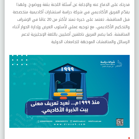
قدرتك على الدفاع عنه والإجابة عن أسئلة اللجنة بثقة ووضوح. ولهذا
يقدّم الفريق الأكاديمي في شركة دراسة استشارات أكاديمية متخصصة
قبل المناقشة، تعتمد على خبرة تمتد لأكثر من 20 عامًا في الإشراف
والتحكيم الأكاديمي، مع توجيه عملي لأسلوب العرض وإدارة الحوار أثناء
المناقشة. كما يضم الفريق ناطقين أصليين باللغة الإنجليزية لدعم
الرسائل والمناقشات الموجهة للجامعات الدولية