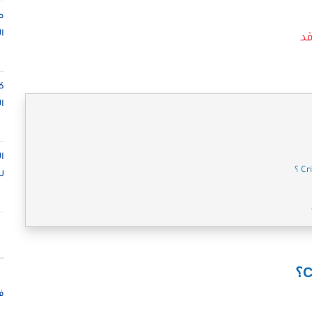
ص
ا
قد
ك
ا
ا
ل
ف