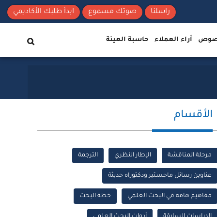
راسلنا
صوتك مسموع
ابدأ طلبك الأكاديمي
نصوص
أراء العملاء
حاسبة العينة
الأقسام
مرحلة المناقشة
الإطار النظري
الترجمة
عناوين رسائل ماجستير ودكتوراه حديثة
مفاهيم هامة في البحث العلمي
خطة البحث
الدراسات السابقة
أدوات البحث العلمي