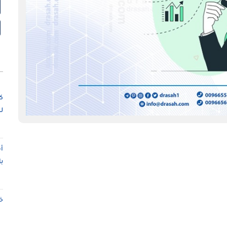
ك
ل
أ
ب
خ