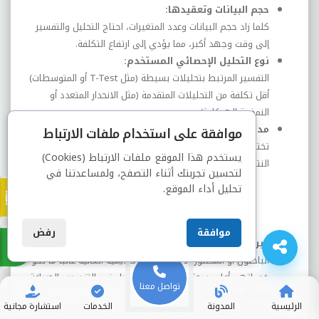
حجم البيانات وتعقيدها:
كلما زاد حجم البيانات وعدد المتغيرات، احتاج التحليل والتفسير
إلى وقت وجهد أكبر، مما يؤدي إلى ارتفاع التكلفة.
نوع التحليل الإحصائي المستخدم:
التفسير المرتبط بتحليلات بسيطة (مثل T-Test أو المتوسطات)
أقل تكلفة من التحليلات المتقدمة (مثل الانحدار المتعدد أو
النمذجة الهيكلية)
مدى شمول الخدمة:
موافقة على استخدام ملفات الارتباط
تختلف التكلفة حسب ما إذا كانت الخدمة تشمل فقط تفسير
يستخدم هذا الموقع ملفات الارتباط (Cookies)
النتائج، أو تشمل أيضًا:
لتحسين تجربتك أثناء التصفح، ولمساعدتنا في
التحليل الإحصائي
تحليل أداء الموقع.
كتابة فصل النتائج والمناقشة
الربط بالدراسات السابقة
موافقة
رفض
خبرة المختص الأكاديمي:
الباحثون أو المحللون ذوو الخبرة الأكاديمية العالية غالبًا ما تكون
خدماتهم أعلى سعرًا مقابل جودة أفضل في التفسير والصياغة.
تواصل معنا
سرعة التسليم:
الرئيسية
المدونة
الخدمات
استشارة مجانية
الطلبات العاجلة التي تحتاج إلى إنجاز سريع قد تتطلب رسومًا