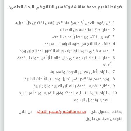
ضوابط تقديم خدمة مناقشة وتفسير النتائج في البحث العلمي:
مَن يقوم بالعمل أكاديميٌّ متخصّص (نفس تخصّص كلّ عميل).
ضمان خلوّ المناقشة من الأخطاء
.
تفسير النتائج وربطها بأهداف البحث
.
مناقشة النتائج في ضوء الدراسات السابقة
.
المساعدة في طرح التوصيات وبناء التصور المقترح إن وجد
.
ضمان استرداد الرسوم في حال خالفنا أيّاً من ضوابط الخدمة
أعلاه
.
الالتزام بأعلى معايير الجودة والمهنية
.
يوجد قسم متخصّص في تحليل وتفسير الأبحاث الطبية
.
إمكانية تقديم الخدمة باللغتَيْن العربية والإنجليزية
.
الالتزام بتاريخ التسليم المحدّد وفق التقييم، ويبدأ من تاريخ
التعميد وتحويل الرسوم.
يمكنك الحصول على
خدمة مناقشة وتفسير النتائج
من خلال
التواصل معنا عن طريق: