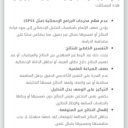
هذه المشكلات:
عدم فهم مخرجات البرامج الإحصائية (مثل SPSS):
يؤدي ضعف الإلمام بأساسيات التحليل الإحصائي إلى سوء قراءة
النتائج أو تفسيرها بشكل غير دقيق، مما ينعكس سلبًا على
مصداقية الدراسة.
التفسير الخاطئ للنتائج:
يحدث ذلك عند الربط غير المنهجي بين النتائج والفرضيات، أو عند
تعميم النتائج خارج نطاق العينة، أو تجاهل الدلالة الإحصائية.
ضعف الصياغة العلمية:
عدم القدرة على التعبير الأكاديمي الدقيق يجعل المناقشة
سطحية أو غير واضحة، ويُفقد النتائج قيمتها التحليلية.
التركيز على الوصف بدل التحليل:
يكتفي بعض الباحثين بعرض النتائج دون تفسيرها أو ربطها
بالدراسات السابقة والإطار النظري.
إهمال النتائج غير المتوقعة:
تجاهل النتائج المخالفة للتوقعات يُعد ضعفًا منهجيًا، إذ يجب
مناقشتها وتفسيرها بشكل علمي.