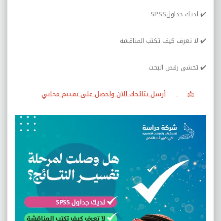
✔️
لديك جداول
SPSS
✔️
لا تعرف كيف تكتب المناقشة
✔️
تخشى رفض البحث
📩
أرسل نتائجك الآن واحصل على تقييم مجاني