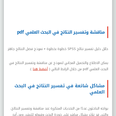
مناقشة وتفسير النتائج في البحث العلمي pdf
حمّل دليل تفسير نتائج
SPSS
خطوة بخطوة +
نموذج فصل النتائج جاهز
يمكن الاطلاع والتحميل المجاني لنموذج عن مناقشة وتفسير النتائج في
البحث العلمي
pdf
من خلال الرابط التالي
(
أضغط هنا
).
مشاكل شائعة في تفسير النتائج في البحث
العلمي
يواجه الباحثون عددًا من التحديات المتكررة عند مناقشة وتفسير النتائج،
والتي قد تؤثر بشكل مباشر على جودة البحث وقبوله للنشر، ومن أبرز