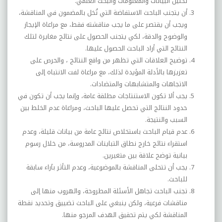
تحليل البيانات والمعلومات والبحث العلمي.
أن يتجنب الباحث الاستفاضة التي تُخل بالمضمون في المناقشة،
ويجب أن يقتصر على ما يجب مناقشته فقط، مع مراعاة الإيجاز
والوضوح والدقة، لكي يتجنب الحصول على نتائج مغايرة لتلك
النتائج التي أراد الباحث الحصول عليها.
توضيح العلاقات التي تظهر من واقع النتائج ، والحرص على
تعزيزها بالأدلة المؤيدة لذلك، مع مراعاة لفت الانتباه إلى
الاتجاهات والمتشابهات والمتضادات.
يجب ألا تكون الاستنتاجات مطلقة عامة، وإنما يجب أن تكون في
حدود النتائج التي تحصل عليها الباحث، ومراعاة عدم الخلط بين
السبب والنتيجة.
عدم قيام الباحث باستخلاص نتائج عامة من بيانات قليلة، وعدم
استقراء نتائج خارج نطاق التباينات المدروسة، من خلال رسوم
بيانية توضح علاقة بين متغيرين.
يجب أن تتحلى المناقشة بالموضوعية، وعدم التأثر بآراء سابقة
للباحث.
تجنب الباحث تجاهل الأسئلة المطروحة، والهروب منها إلى
مناقشات فرعية، ولكن ينبغي على الباحث تضييق وتحديد نقطة
المناقشة لكي يتم تحقيق الهدف المرجو منها.