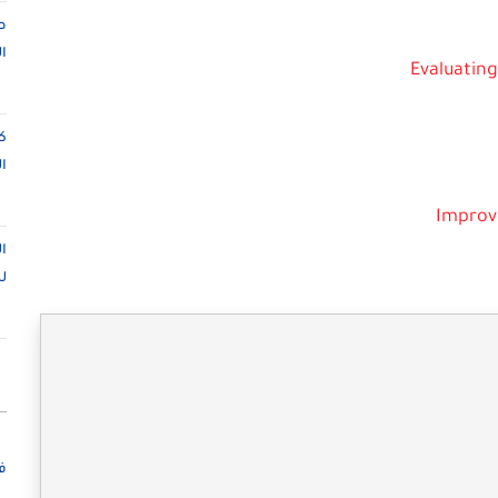
ص
ا
ك
ا
ا
ل
ف