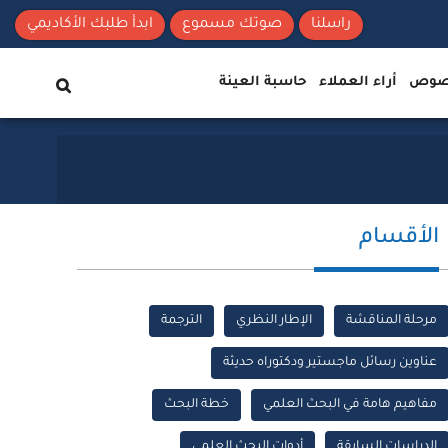
راسلنا
صوتك مسموع
ابدأ طلبك الأكاديمي
نصوص
أراء العملاء
حاسبة العينة
الأقسام
مرحلة المناقشة
الإطار النظري
الترجمة
عناوين رسائل ماجستير ودكتوراه حديثة
مفاهيم هامة في البحث العلمي
خطة البحث
الدراسات السابقة
أدوات البحث العلمي