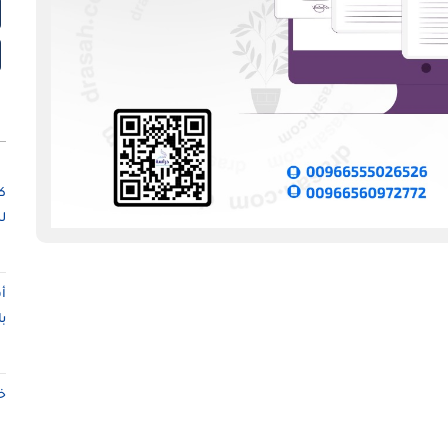
ك
ل
أ
ب
خ