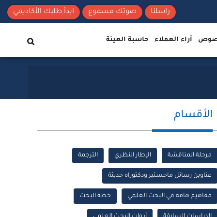
راسلنا
صوتك مسموع
ابدأ طلبك الأكاديمي
نصوص
أراء العملاء
حاسبة العينة
الأقسام
مرحلة المناقشة
الإطار النظري
الترجمة
عناوين رسائل ماجستير ودكتوراه حديثة
مفاهيم هامة في البحث العلمي
خطة البحث
الدراسات السابقة
أدوات البحث العلمي