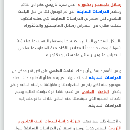
رسائل ماجستير ودكتوراه
ليس
سرد تاريخي
عشوائي لنتائج
وعناصر
الدراسات السابقة
التي تم الوصول لها من قبل
الباحث
العلمي
، لكن استعراض
الدراسات السابقة
هي عملية ابتكاريه
تتطلب مهارة في استعراض
رسائل الماجستير والدكتوراه
بالشكل المنهجي السليم وتصنيفها ونقدها والتعقيب عليها برؤية
شمولية ومحددة ووفقاً
للمعايير الأكاديمية
المتعارف عليها في
استعراض
عناوين رسائل ماجستير ودكتوراه
.
و من الأهمية بمكان أن يطلع
الباحث العلمي
على اكبر قدر ممكن من
الدراسات السابقة
الحديثة سواء العربية منها أو الأجنبية ذات الصلة
بموضوع بحثه لكي يتم من استعراضها و مقارنتها بدراسته الحالية ولكي
يتمكن
الباحث
العلمي
من تحديد نقاط قوة دراسته الحالية وحجم
الاضافة العلمية التي سيقدمها بحثه الحالي بخلاف ما توصلت إليه
الدراسات السابقة
.
و لأهمية ذلك فقد سعت
شركة دراسة لخدمات البحث العلمي و
الترجمة
لتقديم خدمة توفير و استعراض
الدراسات السابقة
سواء