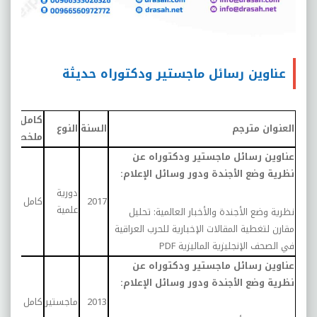
عناوين رسائل ماجستير ودكتوراه حديثة
كامل/
العنوان مترجم
السنة
النوع
الع
ملخص
عناوين رسائل ماجستير ودكتوراه عن
نظرية وضع الأجندة ودور وسائل الإعلام:
دورية
درا
2017
كامل
علمية
تحلي
نظرية وضع الأجندة والأخبار العالمية: تحليل
مقارن لتغطية المقالات الإخبارية للحرب العراقية
في الصحف الإنجليزية الماليزية
PDF
عناوين رسائل ماجستير ودكتوراه عن
نظرية وضع الأجندة ودور وسائل الإعلام:
درا
2013
ماجستير
كامل
تحلي