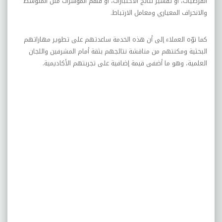
الفرضيات، أو تفسير نتائج الاختبارات، أو فهم المؤشرات مثل المتوسط
والانحراف المعياري ومعامل الارتباط.
كما نوّه العملاء إلى أن هذه الخدمة ساعدتهم على تطوير مهاراتهم
البحثية ومكنتهم من مناقشة نتائجهم بثقة أمام المشرفين واللجان
العلمية، وهو ما أضفى قيمة إضافية على تجربتهم الأكاديمية.