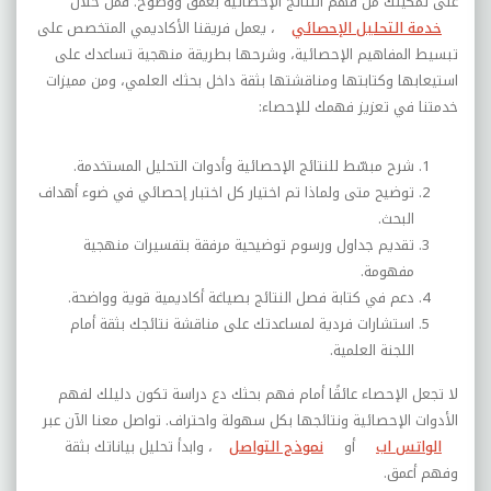
على تمكينك من فهم النتائج الإحصائية بعمق ووضوح. فمن خلال
خدمة التحليل الإحصائي
، يعمل فريقنا الأكاديمي المتخصص على
تبسيط المفاهيم الإحصائية، وشرحها بطريقة منهجية تساعدك على
استيعابها وكتابتها ومناقشتها بثقة داخل بحثك العلمي، ومن مميزات
خدمتنا في تعزيز فهمك للإحصاء
:
شرح مبسّط للنتائج الإحصائية وأدوات التحليل المستخدمة
.
توضيح متى ولماذا تم اختيار كل اختبار إحصائي في ضوء أهداف
البحث
.
تقديم جداول ورسوم توضيحية مرفقة بتفسيرات منهجية
مفهومة
.
دعم في كتابة فصل النتائج بصياغة أكاديمية قوية وواضحة
.
استشارات فردية لمساعدتك على مناقشة نتائجك بثقة أمام
اللجنة العلمية
.
لا تجعل الإحصاء عائقًا أمام فهم بحثك دع دراسة تكون دليلك لفهم
الأدوات الإحصائية ونتائجها بكل سهولة واحتراف. تواصل معنا الآن عبر
الواتس اب
أو
نموذج التواصل
، وابدأ تحليل بياناتك بثقة
وفهم أعمق.