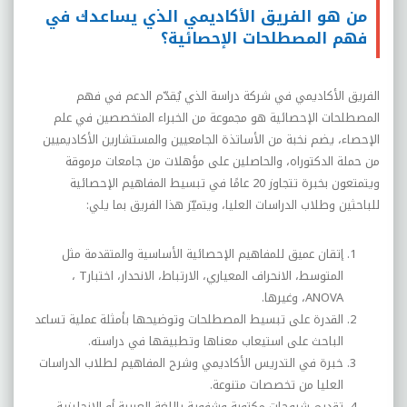
من هو الفريق الأكاديمي الذي يساعدك في
فهم المصطلحات الإحصائية؟
الفريق الأكاديمي في شركة دراسة الذي يُقدّم الدعم في فهم
المصطلحات الإحصائية هو مجموعة من الخبراء المتخصصين في علم
الإحصاء، يضم نخبة من الأساتذة الجامعيين والمستشارين الأكاديميين
من حملة الدكتوراه، والحاصلين على مؤهلات من جامعات مرموقة
ويتمتعون بخبرة تتجاوز 20 عامًا في تبسيط المفاهيم الإحصائية
للباحثين وطلاب الدراسات العليا، ويتميّز هذا الفريق بما يلي
:
إتقان عميق للمفاهيم الإحصائية الأساسية والمتقدمة مثل
المتوسط، الانحراف المعياري، الارتباط، الانحدار، اختبار
T
،
ANOVA
، وغيرها
.
القدرة على تبسيط المصطلحات وتوضيحها بأمثلة عملية تساعد
الباحث على استيعاب معناها وتطبيقها في دراسته
.
خبرة في التدريس الأكاديمي وشرح المفاهيم لطلاب الدراسات
العليا من تخصصات متنوعة
.
تقديم شروحات مكتوبة وشفوية باللغة العربية أو الإنجليزية