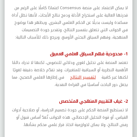
لا يمكن الاعتماد على منصة
Consensus
اعتمادًا كاملًا على الرغم من
قدرتها العالية على استخراج الأدلة ودمج نتائج الأبحاث، لأنها تظل أداة
مساعدة وليست بديلًا عن الحكم العلمي البشري. ويظهر هذا بوضوح
في الجوانب التي تتعلق بتفسير النتائج، وتقدير جودة التصميمات
المنهجية، وفهم السياق البحثي الأوسع، ويرجع ذلك للأسباب التالية:
1- محدودية فهم السياق العلمي العميق
تعتمد المنصة على تحليل لغوي ودلالي للنصوص، لكنها لا تدرك دائمًا
الأهمية النظرية أو السياقية للمتغيرات. وقد تقدّم خلاصة دقيقة لغويًا
لكنها غير كافية
لتفسير النتائج
في إطارها العلمي الصحيح، مما
يجعل دور الباحث أساسيًا في القراءة النقدية.
2- غياب التقييم المنهجي المتخصص
لا تستطيع المنصة الحكم على جودة تصميم الدراسة، أو صلاحية أدوات
القياس، أو قوة التحليل الإحصائي. هذه الجوانب تُعدّ أساس قبول أو
رفض النتائج، ولا يمكن لخوارزمية اتخاذ قرار علمي محكم بشأنها.