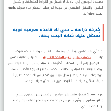
مساعدة للوصول إلى الأدلة، لا كبديل عن القراءة المتعمّقة، والتحليل
النقدي، والتحقق المنهجي من جودة الدراسات، لضمان بناء معرفة علمية
رصينة ومتوازنة.
شركة دراسة… نبني لك قاعدة معرفية قوية
تُسهّل عليك كتابة البحث بثقة.
نجاح أي بحث علمي يبدأ من قوة مادته العلمية، ولذلك تقدّم شركة
دراسة
خدمة جمع وتوثيق المادة العلمية
باحترافية عالية تضمن
لك الوصول إلى أنقى المصادر وأكثرها موثوقية. يقوم فريقنا بالبحث في
قواعد البيانات العالمية والمجلات المحكمة لاختيار المراجع الأكثر ملاءمة
لموضوعك، ثم تنظيمها بشكل مرتب وواضح يبني لك قاعدة معرفية
متينة تسهّل عليك كتابة البحث دون تشتت أو ضياع للوقت.
مع دراسة، لا تحصل فقط على مراجع؛ بل تحصل على محتوى علمي
جاهز، منسّق، وموثّق يرفع من جودة بحثك ويختصر عليك مراحل طويلة
من البحث الفردي.