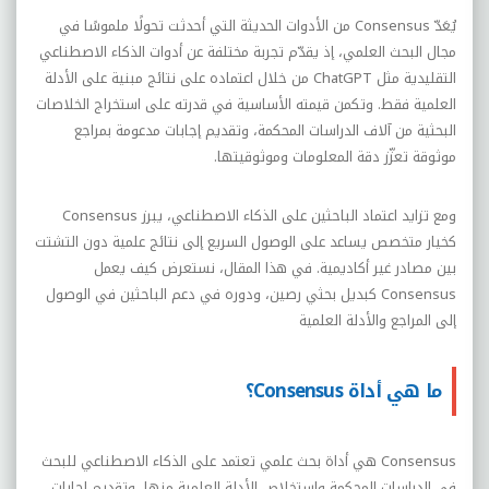
يُعَدّ
Consensus
من الأدوات الحديثة التي أحدثت تحولًا ملموسًا في
مجال البحث العلمي، إذ يقدّم تجربة مختلفة عن أدوات الذكاء الاصطناعي
التقليدية مثل
ChatGPT
من خلال اعتماده على نتائج مبنية على الأدلة
العلمية فقط. وتكمن قيمته الأساسية في قدرته على استخراج الخلاصات
البحثية من آلاف الدراسات المحكمة، وتقديم إجابات مدعومة بمراجع
موثوقة تعزّز دقة المعلومات وموثوقيتها.
ومع تزايد اعتماد الباحثين على الذكاء الاصطناعي، يبرز
Consensus
كخيار متخصص يساعد على الوصول السريع إلى نتائج علمية دون التشتت
بين مصادر غير أكاديمية. في هذا المقال، نستعرض كيف يعمل
Consensus كبديل بحثي رصين، ودوره في دعم الباحثين في الوصول
إلى المراجع والأدلة العلمية
ما هي أداة Consensus؟
Consensus
هي أداة بحث علمي تعتمد على الذكاء الاصطناعي للبحث
في الدراسات المحكمة واستخلاص الأدلة العلمية منها، وتقديم إجابات