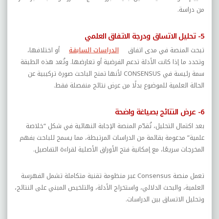
من دراسة.
5- تحليل الاتساق ودرجة الاتفاق العلمي
تبحث المنصة في مدى اتفاق
الدراسات السابقة
أو اختلافها،
وتحدد ما إذا كانت الأدلة تدعم الفرضية أو تعارضها. وتُعد هذه الطبقة
سمة رئيسة في
CONSENSUS
لأنها تمنح الباحث صورة تركيبية عن
الحالة العلمية للموضوع بدلًا من عرض نتائج منفصلة فقط.
6- عرض النتائج بصياغة واضحة
بعد اكتمال التحليل، تُقدّم المنصة الإجابة النهائية في شكل “خلاصة
علمية” مدعومة بقائمة من الدراسات المرتبطة، مما يسمح للباحث بفهم
المخرجات سريعًا، مع إمكانية فتح الأوراق الأصلية لقراءة التفاصيل.
تعمل منصة
Consensus
عبر منظومة تقنية متكاملة تشمل الفهرسة
العلمية، والبحث الدلالي، واستخراج الأدلة، والتلخيص المبني على النتائج،
وتحليل الاتساق بين الدراسات.