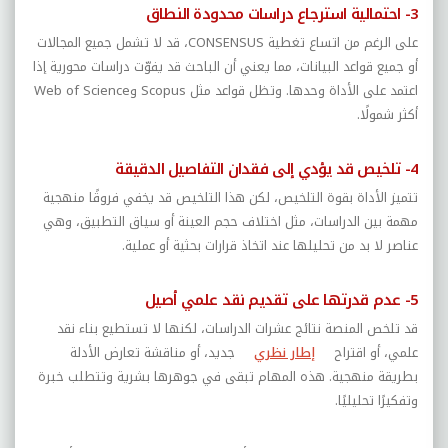
3- احتمالية استرجاع دراسات محدودة النطاق
على الرغم من اتساع تغطية
CONSENSUS
، قد لا تشمل جميع المجالات
أو جميع قواعد البيانات، مما يعني أن الباحث قد يفوّت دراسات محورية إذا
اعتمد على الأداة وحدها. وتظل قواعد مثل
Scopus
و
Web of Science
أكثر شمولًا.
4- تلخيص قد يؤدي إلى فقدان التفاصيل الدقيقة
تتميز الأداة بقوة التلخيص، لكن هذا التلخيص قد يخفي فروقًا منهجية
مهمة بين الدراسات، مثل اختلاف حجم العينة أو سياق التطبيق، وهي
عناصر لا بد من تحليلها عند اتخاذ قرارات بحثية أو عملية.
5- عدم قدرتها على تقديم نقد علمي أصيل
قد تلخص المنصة نتائج عشرات الدراسات، لكنها لا تستطيع بناء نقد
علمي، أو اقتراح
إطار نظري
جديد، أو مناقشة تعارض الأدلة
بطريقة منهجية. هذه المهام تبقى في جوهرها بشرية وتتطلب خبرة
وتفكيرًا تحليليًا.