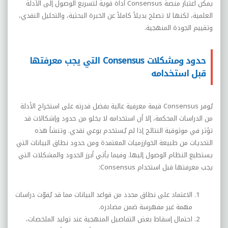
يمكن اعتبار منصة
Consensus
أداة قوية لتسريع الوصول إلى الأدلة
العلمية، لكنها لا تصلح بديلاً كاملاً عن الخبرة البحثية، والتحليل النقدي،
وتقييم الجودة المنهجية.
حدود ومشكلات Consensus التي يجب معرفتها
قبل استخدامه
يُوفر
Consensus
قيمة معرفية عالية بفضل قدرته على استخراج الأدلة
من الدراسات المحكمة، إلا أن استخدامه لا يخلو من حدود وإشكالات قد
تؤثر في موثوقية النتائج إذا لم يُستخدم بوعي نقدي. وتنشأ هذه
التحديات من طبيعة الخوارزميات المعتمدة ومن حدود نطاق البيانات التي
يستطيع النظام الوصول إليها. وفيما يأتي أبرز الحدود والمشكلات التي
يجب معرفتها قبل استخدام
Consensus
:
الاعتماد على نطاق محدد من قواعد البيانات مما قد يُفوّت دراسات
مهمة غير مفهرسة ضمن مصادره.
احتمال إسقاط بعض التفاصيل المنهجية عند توليد الملخصات،