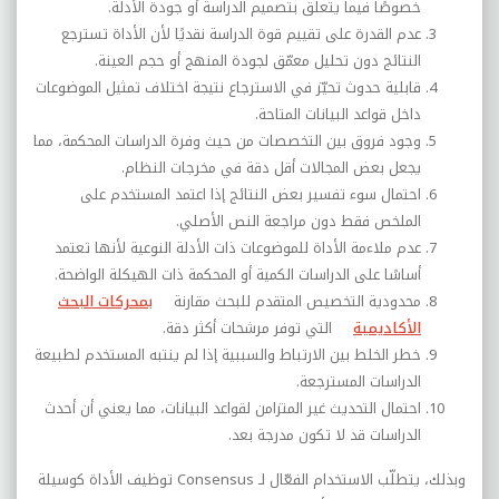
خصوصًا فيما يتعلق بتصميم الدراسة أو جودة الأدلة.
عدم القدرة على تقييم قوة الدراسة نقديًا لأن الأداة تسترجع
النتائج دون تحليل معمّق لجودة المنهج أو حجم العينة.
قابلية حدوث تحيّز في الاسترجاع نتيجة اختلاف تمثيل الموضوعات
داخل قواعد البيانات المتاحة.
وجود فروق بين التخصصات من حيث وفرة الدراسات المحكمة، مما
يجعل بعض المجالات أقل دقة في مخرجات النظام.
احتمال سوء تفسير بعض النتائج إذا اعتمد المستخدم على
الملخص فقط دون مراجعة النص الأصلي.
عدم ملاءمة الأداة للموضوعات ذات الأدلة النوعية لأنها تعتمد
أساسًا على الدراسات الكمية أو المحكمة ذات الهيكلة الواضحة.
محدودية التخصيص المتقدم للبحث مقارنة
بمحركات البحث
الأكاديمية
التي توفر مرشحات أكثر دقة.
خطر الخلط بين الارتباط والسببية إذا لم ينتبه المستخدم لطبيعة
الدراسات المسترجعة.
احتمال التحديث غير المتزامن لقواعد البيانات، مما يعني أن أحدث
الدراسات قد لا تكون مدرجة بعد.
وبذلك، يتطلّب الاستخدام الفعّال لـ
Consensus
توظيف الأداة كوسيلة