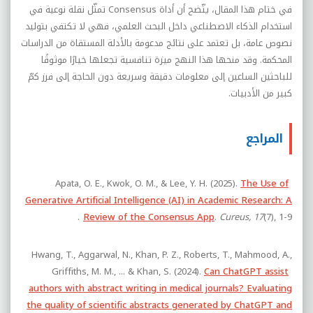
في ختام هذا المقال، يتّضح أن أداة
Consensus
تمثّل نقلة نوعية في
استخدام الذكاء الاصطناعي داخل البحث العلمي، فهي لا تكتفي بتوليد
نصوص عامة، بل تعتمد على نتائج مدعومة بالأدلة المستقاة من الدراسات
المحكمة. وقد منحها هذا النهج ميزة تنافسية تجعلها خيارًا موثوقًا
للباحثين الساعين إلى معلومات دقيقة وسريعة دون الحاجة إلى فرز كمّ
كبير من الأدبيات.
المراجع
Apata, O. E., Kwok, O. M., & Lee, Y. H. (2025).
The Use of
Generative Artificial Intelligence (AI) in Academic Research: A
Review of the Consensus App
.
Cureus, 17
(7), 1-9.
Hwang, T., Aggarwal, N., Khan, P. Z., Roberts, T., Mahmood, A.,
Griffiths, M. M., ... & Khan, S. (2024).
Can ChatGPT assist
authors with abstract writing in medical journals? Evaluating
the quality of scientific abstracts generated by ChatGPT and