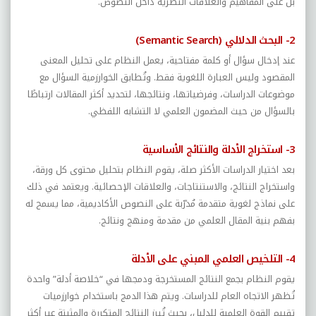
بل على المفاهيم والعلاقات النظرية داخل النصوص.
2- البحث الدلالي (
Semantic Search
)
عند إدخال سؤال أو كلمة مفتاحية، يعمل النظام على تحليل المعنى
المقصود وليس العبارة اللغوية فقط. وتُطابق الخوارزمية السؤال مع
موضوعات الدراسات، وفرضياتها، ونتائجها، لتحديد أكثر المقالات ارتباطًا
بالسؤال من حيث المضمون العلمي لا التشابه اللفظي.
3- استخراج الأدلة والنتائج الأساسية
بعد اختيار الدراسات الأكثر صلة، يقوم النظام بتحليل محتوى كل ورقة،
واستخراج النتائج، والاستنتاجات، والعلاقات الإحصائية. ويعتمد في ذلك
على نماذج لغوية متقدمة مُدرّبة على النصوص الأكاديمية، مما يسمح له
بفهم بنية المقال العلمي من مقدمة ومنهج ونتائج.
4- التلخيص العلمي المبني على الأدلة
يقوم النظام بجمع النتائج المستخرجة ودمجها في “خلاصة أدلة” واحدة
تُظهر الاتجاه العام للدراسات. ويتم هذا الدمج باستخدام خوارزميات
تقييم القوة العلمية للدليل، بحيث تُبرز النتائج المتكررة والمثبتة عبر أكثر