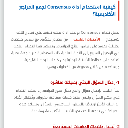
كيفية استخدام أداة Consensus لجمع المراجع
الأكاديمية؟
يعمل نظام
Consensus
بوصفه أداة بحثية تعتمد على نماذج اللغة
لاسترجاع
الأدبيات العلمية
من مصادر محكّمة، مع تقديم خلاصات
تحليلية تعتمد على توافق نتائج الدراسات. ويساعد هذا النظام الباحث
في الوصول السريع إلى الأدلة العلمية ذات المصداقية عبر واجهة بحثية
تعتمد على معالجة الأسئلة البحثية بدل كلمات البحث التقليدية.
ويستخدم من خلال مجموعة من الخطوات وهي:
1- إدخال السؤال البحثي بصياغة مباشرة
يبدأ الباحث بإدخال سؤال واضح يمثل محور الدراسة، إذ يعتمد النظام
على فهم السؤال وليس مجرد كلمات مفتاحية معزولة. وتُظهر الأداة
الدراسات الأكثر ارتباطًا بالسياق المفاهيمي للسؤال. وتساعد هذه
الصياغة في توجيه البحث نحو الأدبيات الأكثر دقة وملاءمة.
2- تحليل خلاصات الدراسات المسترجعة