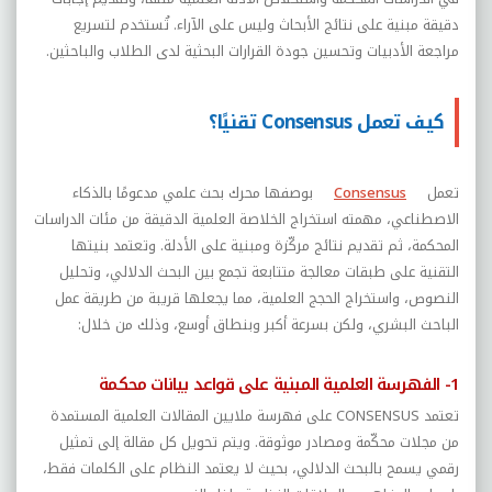
دقيقة مبنية على نتائج الأبحاث وليس على الآراء. تُستخدم لتسريع
مراجعة الأدبيات وتحسين جودة القرارات البحثية لدى الطلاب والباحثين.
كيف تعمل Consensus تقنيًا؟
تعمل
Consensus
بوصفها محرك بحث علمي مدعومًا بالذكاء
الاصطناعي، مهمته استخراج الخلاصة العلمية الدقيقة من مئات الدراسات
المحكمة، ثم تقديم نتائج مركّزة ومبنية على الأدلة. وتعتمد بنيتها
التقنية على طبقات معالجة متتابعة تجمع بين البحث الدلالي، وتحليل
النصوص، واستخراج الحجج العلمية، مما يجعلها قريبة من طريقة عمل
الباحث البشري، ولكن بسرعة أكبر وبنطاق أوسع، وذلك من خلال:
1- الفهرسة العلمية المبنية على قواعد بيانات محكمة
تعتمد
CONSENSUS
على فهرسة ملايين المقالات العلمية المستمدة
من مجلات محكّمة ومصادر موثوقة. ويتم تحويل كل مقالة إلى تمثيل
رقمي يسمح بالبحث الدلالي، بحيث لا يعتمد النظام على الكلمات فقط،