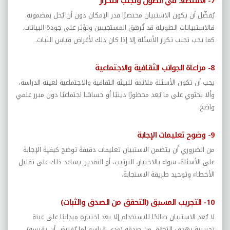
7-
الاقتصاد في الطول وتجنب التكرار
يُفضّل أن يكون الاستبيان مختصرًا قدر الإمكان دون أن يُخل بمضمونه.
فالاستبيانات الطويلة قد تُرهق المستجيبين وتؤثر على جودة البيانات.
كما يجب تجنب تكرار الأسئلة إلا إذا كان ذلك لأغراض قياس الثبات
.
8- مراعاة الجوانب الثقافية والاجتماعية
يجب أن تكون الأسئلة ملائمة للبيئة الثقافية والاجتماعية لعينة الدراسة،
وألا تحتوي على ما يُعد محظورًا دينيًا أو حساسًا اجتماعيًا دون مبرر علمي
واضح
.
9- وضوح تعليمات الإجابة
من الضروري أن يتضمن الاستبيان تعليمات دقيقة توضح كيفية الإجابة
على الأسئلة، سواء بالاختيار، الترتيب، أو التقدير. يساعد ذلك على تقليل
الأخطاء وتوحيد طريقة الاستجابة
.
10- التجريب المسبق (التحقق من الصدق والثبات)
لا يُعد الاستبيان صالحًا للاستخدام إلا بعد اختباره ميدانيًا على عينة
تجريبية بهدف التحقق من صدقه (مدى قياسه لما يُفترض أن يقيسه)