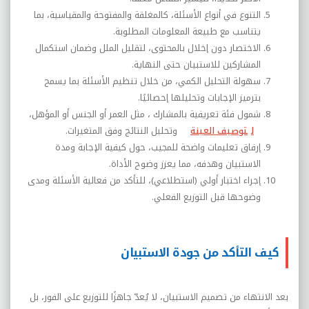
التنوع في أنواع الأسئلة، كالمغلقة والمفتوحة والمقياسية، بما
يتناسب مع طبيعة المعلومات المطلوبة
.
الاختصار دون إخلال بالمحتوى، لتقليل الملل وضمان استكمال
المشاركين للاستبيان حتى النهاية
.
سهولة التحليل الكمي، من خلال تنظيم الأسئلة بما يسمح
بترميز الإجابات وتحليلها إحصائيًا
.
شمول فئة تعريفية بالمشارك ، مثل العمر أو الجنس أو المؤهل،
ل
توصيف العينة
وتحليل النتائج وفق المتغيرات
.
إرفاق تعليمات واضحة للمجيب، حول كيفية الإجابة ومدة
الاستبيان وهدفه، مما يعزز وضوح الأداة
.
إجراء اختبار أولي (استطلاعي)، للتأكد من فعالية الأسئلة ومدى
وضوحها قبل التوزيع الفعلي.
كيف التأكد من جودة الاستبيان
بعد الانتهاء من تصميم الاستبيان، لا يُعدّ جاهزًا للتوزيع على الفور، بل