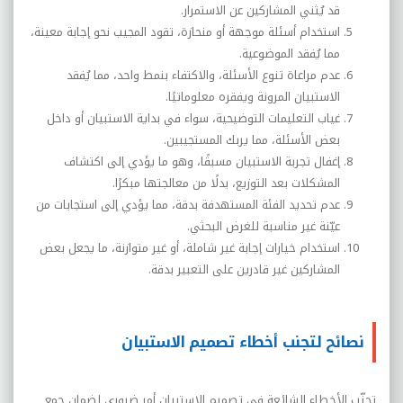
قد يُثني المشاركين عن الاستمرار
.
استخدام أسئلة موجهة أو منحازة، تقود المجيب نحو إجابة معينة،
مما يُفقد الموضوعية
.
عدم مراعاة تنوع الأسئلة، والاكتفاء بنمط واحد، مما يُفقد
الاستبيان المرونة ويفقره معلوماتيًا
.
غياب التعليمات التوضيحية، سواء في بداية الاستبيان أو داخل
بعض الأسئلة، مما يربك المستجيبين
.
إغفال تجربة الاستبيان مسبقًا، وهو ما يؤدي إلى اكتشاف
المشكلات بعد التوزيع، بدلًا من معالجتها مبكرًا
.
عدم تحديد الفئة المستهدفة بدقة، مما يؤدي إلى استجابات من
عيّنة غير مناسبة للغرض البحثي
.
استخدام خيارات إجابة غير شاملة، أو غير متوازنة، ما يجعل بعض
المشاركين غير قادرين على التعبير بدقة.
نصائح لتجنب أخطاء تصميم الاستبيان
تجنّب الأخطاء الشائعة في تصميم الاستبيان أمر ضروري لضمان جمع