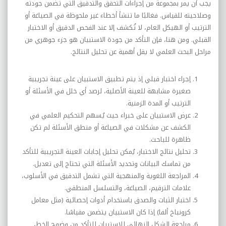
يجب أن يمر بمجموعة من إجراءات التحقق والتدقيق التي تضمن جودته
وصلاحيته للقياس. فغالبًا ما تنشأ أخطاء غير ملحوظة في الصياغة أو
الترتيب أو الهيكل العام، لا تُكشف إلا عند الفحص الدقيق أو الاختبار
القبلي. ومن هنا، فإن التأكد من جودة الاستبيان هو جزء جوهري من
مراحل البحث العلمي لا يقل أهمية عن تحليل النتائج
.
إجراء اختبار قبلي
إذ يتم تطبيق الاستبيان على عينة تجريبية
صغيرة مشابهة للعينة الأصلية، لرصد أي خلل في الأسئلة أو
الترتيب أو المدة الزمنية
.
عرض الاستبيان على خبراء حيث يُسهم التحكيم العلمي في
الكشف عن مشكلات في الصياغة أو منطق الأسئلة لم تكن
ظاهرة للباحث
.
تحليل نتائج الاختبار، يُمكن تحليل إجابات العينة التجريبية للتأكد
من تماسك البيانات وتحديد الأسئلة التي تحتاج إلى تعديل
.
المراجعة اللغوية والمنهجية التي تشمل التدقيق في الأسلوب،
علامات الترقيم، الصياغة، والتسلسل المنطقي
.
اختبار الثبات والصدق باستخدام أدوات إحصائية (مثل معامل
كرونباخ ألفا) إذا كان الاستبيان يتضمن مقياسًا
.
مراجعة الشكل النهائي للاستبيان للتأكد من وضوح الخط،