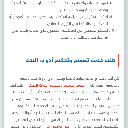
أرفق تعليمات واضحة وبسيطة، توضح للمشاركين كيفية الإجابة
وهدف الدراسة ومدة الاستبيان
.
اختبر الاستبيان في دراسة استطلاعية، لتحديد مواضع الغموض أو
الضعف ومعالجتها قبل التوزيع النهائي
.
استشر مختصين في المنهجية، للحصول على تغذية راجعة تعزز
من صلاحية وفعالية أداة البحث.
طلب خدمة تصميم وتحكيم أدوات البحث
هل أنت باحث أو طالب دراسات عليا وتحتاج إلى أدوات بحث دقيقة
وموثوقة؟ نقدم لك
خدمة تصميم وتحكيم أدوات البحث
باحترافية
عالية وجودة مضمونة، حيث نقوم بإعداد أدواتك البحثية مثل الاستبيانات
والمقابلات بما يتناسب مع أهداف دراستك، ثم نقوم بتحكيمها من قبل
مختصين لضمان الصدق والثبات العلمي. تتيح لك هذه الخدمة توفير
الوقت والجهد، وتمنحك الثقة في نتائجك البحثية. لا تترك أدواتك عرضة
للأخطاء المنهجية، دع خبراءنا يساعدونك في إنجازها بأعلى المعايير
الأكاديمية. اطلب الخدمة الآن
عبر الواتس اب
مباشرةً وابدأ رحلتك