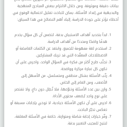
بيانات دقيقة وموثوقة. ومن خلال الالتزام ببعض المبادئ المنهجية
والبديهية في إعداد الأسئلة، يمكن للباحث تقليل احتمالية الوقوع في
أخطاء تؤثر على جودة الدراسة. إليك أهم النصائح في هذا السياق
:
ابدأ بتحديد أهداف الاستبيان بدقة، لتضمن أن كل سؤال يخدم
هدفًا واضحًا ومحددًا من أهداف الدراسة
.
استخدم لغة مفهومة للجميع، وابتعد عن الكلمات الغامضة أو
الاصطلاحات المعقّدة التي قد تربك المشاركين
.
تجنّب طرح أكثر من فكرة في السؤال الواحد، واحرص على أن
تكون كل عبارة مركزة وواضحة
.
رتّب الأسئلة بشكل منطقي ومتسلسل، من الأسهل إلى
الأصعب، ومن العام إلى الخاص
.
وازن بين عدد الأسئلة وتنوّعها، فلا تُطِل دون داعٍ، ولا تقتصر
على نوع واحد يُضعف محتوى الأداة
.
احرص على أن تكون الأسئلة حيادية، لا توحي بإجابات مسبقة أو
تعكس تحيّز الباحث
.
وفّر خيارات إجابة شاملة ومتوازنة، خاصة في الأسئلة المغلقة،
لتتيح للمجيب التعبير بدقة
.