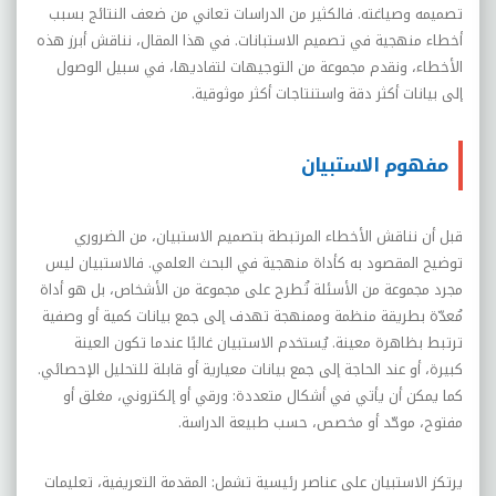
تصميمه وصياغته. فالكثير من الدراسات تعاني من ضعف النتائج بسبب
أخطاء منهجية في تصميم الاستبانات. في هذا المقال، نناقش أبرز هذه
الأخطاء، ونقدم مجموعة من التوجيهات لتفاديها، في سبيل الوصول
إلى بيانات أكثر دقة واستنتاجات أكثر موثوقية
.
مفهوم الاستبيان
قبل أن نناقش الأخطاء المرتبطة بتصميم الاستبيان، من الضروري
توضيح المقصود به كأداة منهجية في البحث العلمي. فالاستبيان ليس
مجرد مجموعة من الأسئلة تُطرح على مجموعة من الأشخاص، بل هو أداة
مُعدّة بطريقة منظمة وممنهجة تهدف إلى جمع بيانات كمية أو وصفية
ترتبط بظاهرة معينة. يُستخدم الاستبيان غالبًا عندما تكون العينة
كبيرة، أو عند الحاجة إلى جمع بيانات معيارية أو قابلة للتحليل الإحصائي.
كما يمكن أن يأتي في أشكال متعددة: ورقي أو إلكتروني، مغلق أو
مفتوح، موحّد أو مخصص، حسب طبيعة الدراسة
.
يرتكز الاستبيان على عناصر رئيسية تشمل: المقدمة التعريفية، تعليمات