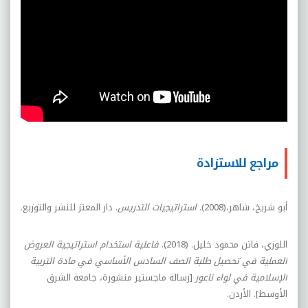
مراجع للاستزادة
أبو شريخ، شاهر،(2008).
استراتيجيات التدريس
. دار المعتز للنشر والتوزيع.
اللوزي، فاتن محمود خليل. (2018).
فاعلية استخدام استراتيجية العروض
العملية في تحصيل طلبة الصف السادس الأساسي في مادة التربية
الإسلامية في لواء ناعور
[رسالة ماجستير منشورة، جامعة الشرق
الأوسط]. الأردن.