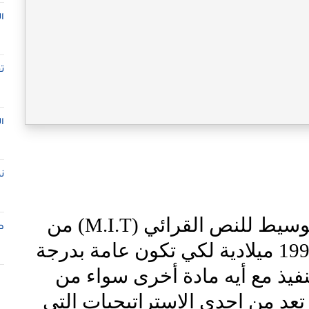
ا
ت
ا
ن
لوسيط للنص القرائي (
M.I.T
) من
ط
قبل كل من نيل ونيجر في عام 1992 ميلادية لكي تكون عامة بدرجة
تنفيذ مع أيه مادة أخرى سواء من
تعد من إحدى الاستراتيجيات التي