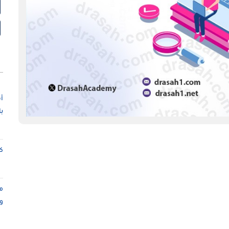
أ
ب
كت
م
و