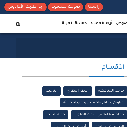
راسلنا
صوتك مسموع
ابدأ طلبك الأكاديمي
نصوص
أراء العملاء
حاسبة العينة
الأقسام
مرحلة المناقشة
الإطار النظري
الترجمة
عناوين رسائل ماجستير ودكتوراه حديثة
مفاهيم هامة في البحث العلمي
خطة البحث
الدراسات السابقة
أدوات البحث العلمي