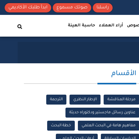
راسلنا
صوتك مسموع
ابدأ طلبك الأكاديمي
نصوص
أراء العملاء
حاسبة العينة
الأقسام
مرحلة المناقشة
الإطار النظري
الترجمة
عناوين رسائل ماجستير ودكتوراه حديثة
مفاهيم هامة في البحث العلمي
خطة البحث
الدراسات السابقة
أدوات البحث العلمي