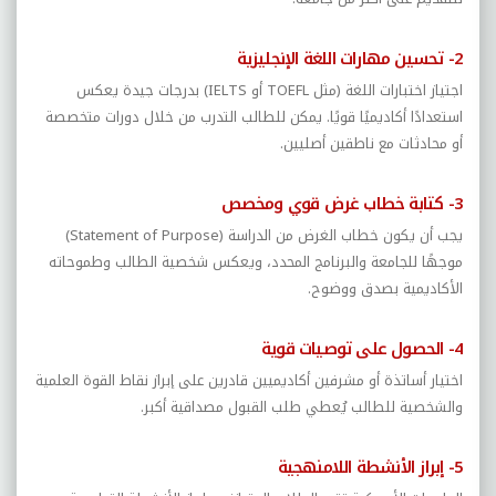
2- تحسين مهارات اللغة الإنجليزية
اجتياز اختبارات اللغة (مثل
TOEFL
أو
IELTS
) بدرجات جيدة يعكس
استعدادًا أكاديميًا قويًا. يمكن للطالب التدرب من خلال دورات متخصصة
أو محادثات مع ناطقين أصليين.
3- كتابة خطاب غرض قوي ومخصص
يجب أن يكون خطاب الغرض من الدراسة (
Statement of Purpose
)
موجهًا للجامعة والبرنامج المحدد، ويعكس شخصية الطالب وطموحاته
الأكاديمية بصدق ووضوح.
4- الحصول على توصيات قوية
اختيار أساتذة أو مشرفين أكاديميين قادرين على إبراز نقاط القوة العلمية
والشخصية للطالب يُعطي طلب القبول مصداقية أكبر.
5- إبراز الأنشطة اللامنهجية