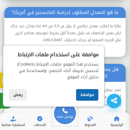
ما هو المعدل المطلوب لدراسة الماجستير في أمريكا؟
غالبًا ما يُطلب معدل تراكمي لا يقل عن 3.0 من 4.0 (ما يعادل جيد جدًا)،
لكن بعض الجامعات قد تقبل معدلاً أقل بشرط تعويضه بعناصر أخرى
مثل الخبرة العملية أو درجات اختبارات GRE/GMAT.
موافقة على استخدام ملفات الارتباط
يستخدم هذا الموقع ملفات الارتباط (Cookies)
هل يمكن للطلبة الدوليين التقديم للحصول على درجة
لتحسين تجربتك أثناء التصفح، ولمساعدتنا في
الماجستير في الولايات المتحدة الأمريكية؟
تحليل أداء الموقع.
نعم، يمكن للطلاب الدوليين التقديم، ويُشترط عادةً تقديم سجل
موافقة
رفض
أكاديمي مترجم، وإثبات كفاءة اللغة الإنجليزية عبر TOEFL أو IELTS،
إضافة إلى المستندات الأخرى مثل خطاب الغرض وخطابات التوصية.
تواصل معنا
الرئيسية
المدونة
الخدمات
استشارة مجانية