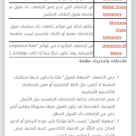
Weber State
من الجامعات التي تُدرج ضمن الجامعات ذات قبول مرتفع ف
University
مختصة بقبول الطلاب الدوليين
Montana
تظهر كذلك في قوائم جامعات ذات سياسات قبول نسبياً 
State
لتخصصات معينة أو طلبات ماجستير ليست منافسة جدًا.
University
University of
من الجامعات المأخوذة في قوائم “
igh Acceptance Rate
Maine
الأمريكية، وقد تكون خيارًا جيدًا إذا كانت مؤهلاتك ليست م
ملاحظات وتحذيرات مهمة:
حتى الجامعات “السهلة القبول” غالبًا ما يكون لديها متطلبات
أساسية لا تُلغى، مثل اللغة الإنجليزية أو بعض المتطلبات
الأكاديمية الأساسية.
بعض التخصصات (خاصة التخصصات التنافسية مثل الأعمال،
الحوسبة، الهندسة) قد يكون القبول فيها مشروطًا بمعايير أعلى
حتى في الجامعات ذات القبول السهل.
“سهولة القبول” ليست دائمًا مؤشرًا على جودة البرنامج أو الدعم
المتاح. يجب التأكّد من الاعتماد الأكاديمي، البنية التحتية، فرص
الأبحاث، وفرص التوظيف بعد التخرج.