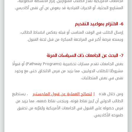
الجامعات الأمريكية تقدر الطلاب المتوازنين. إبراز الأنشطة التطوعية،
المشاريع البحثية، أو الخبرات القيادية قد يعوض عن أي نقص أكاديمي.
6- الالتزام بمواعيد التقديم
إرسال الطلب في الوقت المناسب أو قبله يعكس انضباط الطالب،
ويمنحه فرصة أكبر في المراجعة المبكرة من قبل لجنة القبول.
7- البحث عن الجامعات ذات السياسات المرنة
بعض الجامعات تقدم مسارات تحضيرية (
Pathway Programs
) أو قبولًا
مشروطًا للطلاب الدوليين، مما يزيد من فرص الالتحاق حتى مع وجود
نقص في بعض المتطلبات.
ومن خلال هذه
ا
لنصائح العملية عن قبول الماجستير
، يستطيع
الطالب الدولي أن يُبرز نقاط قوته، ويتجنب نقاط ضعفه، مما يزيد من
فرص حصوله على القبول في الجامعات الأمريكية ويُقرّبه من تحقيق
طموحه الأكاديمي.