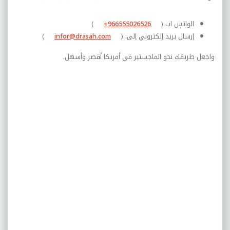
الواتس اب (
+966555026526
)
إرسال بريد إلكتروني إلى: (
infor@drasah.com
)
واجعل طريقك نحو الماجستير في أمريكا أقصر وأسهل.