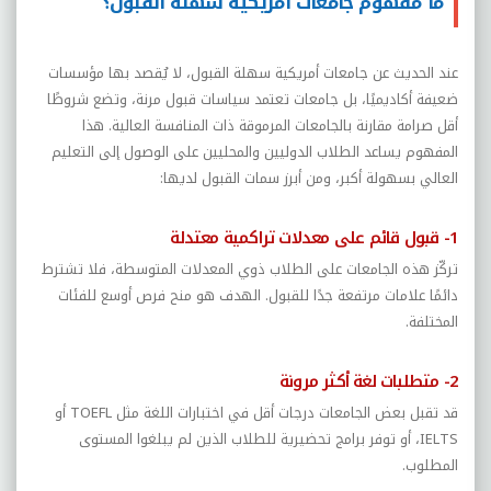
ما مفهوم جامعات أمريكية سهلة القبول؟
عند الحديث عن جامعات أمريكية سهلة القبول، لا يُقصد بها مؤسسات
ضعيفة أكاديميًا، بل جامعات تعتمد سياسات قبول مرنة، وتضع شروطًا
أقل صرامة مقارنة بالجامعات المرموقة ذات المنافسة العالية. هذا
المفهوم يساعد الطلاب الدوليين والمحليين على الوصول إلى التعليم
العالي بسهولة أكبر، ومن أبرز سمات القبول لديها:
1- قبول قائم على معدلات تراكمية معتدلة
تركّز هذه الجامعات على الطلاب ذوي المعدلات المتوسطة، فلا تشترط
دائمًا علامات مرتفعة جدًا للقبول. الهدف هو منح فرص أوسع للفئات
المختلفة.
2- متطلبات لغة أكثر مرونة
قد تقبل بعض الجامعات درجات أقل في اختبارات اللغة مثل
TOEFL
أو
IELTS
، أو توفر برامج تحضيرية للطلاب الذين لم يبلغوا المستوى
المطلوب.