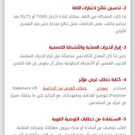
2- تحسين نتائج اختبارات اللغة
إذا كانت المشكلة في اللغة، يمكنك إعادة اختبار
TOEFL
أو
IELTS
بعد
تحضير مكثف. بعض الجامعات تقبل نتائج محدثة حتى بعد التقديم
الأولي.
3- إبراز الخبرات العملية والأنشطة اللاصفية
حتى إذا كان المعدل الأكاديمي منخفضًا، فإن إبراز الخبرات المهنية،
التدريب العملي، أو الأنشطة التطوعية يمكن أن يعوض عن هذا النقص.
4- كتابة خطاب غرض مؤثر
استخدم
نموذج
خطاب الغرض من الدراسة
(
Statement of
Purpose
) لتوضيح أهدافك وطموحاتك، مع التركيز على ما يجعلك مميزًا
عن غيرك من المتقدمين.
5- الاستفادة من خطابات التوصية القوية
اطلب توصيات من أساتذة أو مدراء يبرزون مهاراتك وقدراتك الفعلية.
توصيات قوية قد تغير رأي لجنة القبول، حتى لو كانت مؤهلاتك أقل من