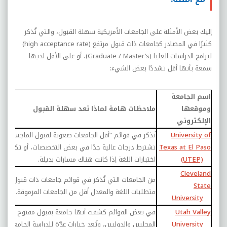
إليك بعض الأمثلة على الجامعات الأمريكية سهلة القبول، والتي تُذكر
كثيرًا في المصادر كجامعات ذات قبول مرتفع (
high acceptance rate
)
لبرامج الدراسات العليا (
Graduate / Master’s
)، أو على الأقل لديها
سمعة بأنها أقل تشددًا بعض الشيء:
اسم الجامعة
وموقعها
ملاحظات هامة لماذا تعد سهلة القبول
الإلكتروني
University of
تُذكر في قوائم “أقل الجامعات صعوبة لقبول الماجستير”، وغا
Texas at El Paso
تشترط درجات عالية جدًا في بعض التخصصات، أو تكون مر
(UTEP)
اختبارات اللغة إذا كانت هناك مسارات بديلة.
Cleveland
من الجامعات التي تُذكر في قوائم جامعات ذات قبول مرتف
State
متطلبات اللغة والمعدل أقل من الجامعات المرموقة
.
University
Utah Valley
في بعض القوائم كشفت أنها جامعة بقبول مفتوح تقريبًا
University
المحليين والدوليين، وتُعد خيارات عدّة للدراسة الجامعية وال