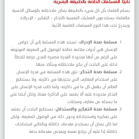
ثانيًا: المسلمات الخاصة بالطبيعة البشرية:
يسلم العلماء بأن كل شيء بالطبيعة يمكن ملاحظته بالوسائل الحسية
فالعلماء يستخدمون العمليات النفسية (التذكر – التفكير – الإدراك)،
ويندرج تحت هذا النوع المسلمات العلمية الآتية:
مسلمة صحة الإدراك:
تستند هذه المسلمة
إلى أن حواس
الإنسان هي أدوات ملائمة صالحة للوصول إلى المعرفة الموثوقة
على الرغم من أنها محدودة القدرة قصيرة المدى عرضة للخطأ؛
لذلك على الباحث أن يكرر ملاحظاته ويتأكد منها.
مسلمة صحة التذكر:
تثق هذه المسلمة في قدرة الإنسان
على استخدام المعارف التي يختزنها في ذاكرته، ولا يستطيع
العالم أن يهمل كل ما في ذاكرته، ولما كانت قدرة الإنسان على
التذكر محدودة عليه ألا يعتمد على الذاكرة فقط، ولكن أيضا على
ما يسجله من معارف وسجلات.
مسلمة صحة التفكير والاستدلال:
يستطيع الباحث أن يعتمد
على تفكيره واستنتاجاته ودون ذلك في الوصول للمعرفة، ولكن
لما كان يمكن أن يستخدم مقدمات خاطئة وبالتالي استنتاجات
خاطئة إذا عليه أن يراجع نفسه ويفحص مقدماته بدقة.