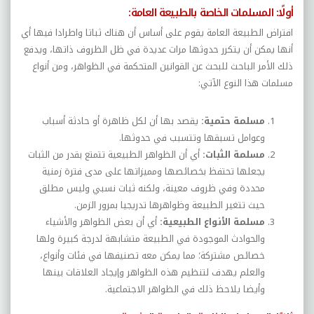
أولًا: المسلمات الخاصة بالطبيعة العامة:
افتراض الطبيعة العامة يقوم على أساس أن هناك ثباتا واطرادا فيها أي
أنها يمكن أن يتكرر حدوثها مرات عديدة في ظل الظروف ذاتها، ويدفع
ذلك الأمر الباحث للبحث عن القوانين المتحكمة في الظواهر، ومن أنواع
مسلمات هذا النوع الآتي:
مسلمة حتمية:
يقصد بها أن لكل ظاهرة أو حادثة أسباب
وعوامل تسبقها وتتسبب في حدوثها.
مسلمة الثبات:
أي أن الظواهر الطبيعية تتمتع بقدر من الثبات
يجعلها تحتفظ بخصائصها ومميزاتها على مدى فترة زمنية
محددة وفي ظروف معينة، ولكنه ثبات نسبي وليس مطلق
حيث تتغير الطبيعة وظواهرها تدريجيا بمرور الزمن.
مسلمة الأنواع الطبيعية:
أي أن بعض الظواهر والأشياء
والحوادث الموجودة في الطبيعة متشابهة لدرجة كبيرة ولها
خصائص مشتركة؛ مما يمكن معه تصنيفها في فئات وأنواع،
والعلم يهدف لتنظيم هذه الظواهر وإيجاد العلاقات بينها
وأيضا يلاحظ ذلك في الظواهر الاجتماعية.