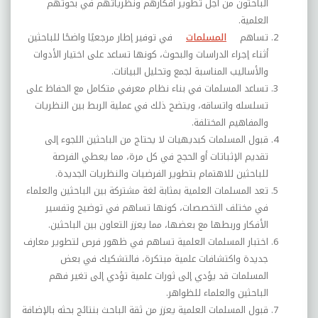
الباحثون من أجل تطوير أفكارهم ونظرياتهم في بحوثهم
العلمية.
تساهم
المسلمات
في توفير إطار مرجعيًا واضحًا للباحثين
أثناء إجراء الدراسات والبحوث، كونها تساعد على اختيار الأدوات
والأساليب المناسبة لجمع وتحليل البيانات.
تساعد المسلمات في بناء نظام معرفي متكامل مع الحفاظ على
تسلسله واتساقه، ويتضح ذلك في عملية الربط بين النظريات
والمفاهيم المختلفة.
قبول المسلمات كبديهيات لا يحتاج من الباحثين اللجوء إلى
تقديم الإثباتات أو الحجج في كل مرة، مما يعطي الفرصة
للباحثين للاهتمام بتطوير الفرضيات والنظريات الجديدة.
تعد المسلمات العلمية بمثابة لغة مشتركة بين الباحثين والعلماء
في مختلف التخصصات، كونها تساهم في توضيح وتفسير
الأفكار وربطها مع بعضها، مما يعزز التعاون بين الباحثين.
اختبار المسلمات العلمية تساهم في ظهور فرص لتطوير معارف
جديدة واكتشافات علمية مبتكرة، فالتشكيك في بعض
المسلمات قد يؤدي إلى ثورات علمية تؤدي إلى تغير فهم
الباحثين والعلماء للظواهر.
قبول المسلمات العلمية يعزز من ثقة الباحث بنتائج بحثه بالإضافة