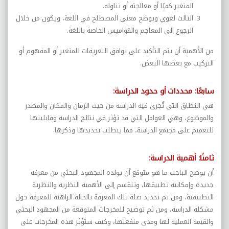
المتغير كميًا أو معالجته أو تناوله.
الثالث لغوي ويوضح معنى المصطلح في اللغة، ويكون من خلال
الرجوع إلى المعاجم والقواميس الخاصة باللغة.
من الأهمية أن يتم التأكيد على توافق التعريفات للمتغير أو المفهوم أو
التركيب مع بعضها البعض.
سابعًا: محددات أو حدود الدراسة:
هي النطاق التي تُجرى فيه الدراسة من حيث الزمان والمكان والمصدر
والموضوع، وهي العوامل التي قد تؤثر في نتائج الدراسة وقابليتها
للتعميم على مجتمع الدراسة، مما يتطلب تحديدها وذكرها.
ثامنًا: أهمية الدراسة:
أن يوضح الباحث ما هو متوقع أن يولده المجهود البحثي من معرفة
جديدة وإمكانية تطبيقها، وتنقسم إلى الأهمية النظرية والنظرية
التطبيقية، ومن ثم تحديد صلة تلك المعرفة بالحالة الراهنة للمعرفة حول
مشكلة الدراسة، ومن ثم توضيح للمخرجات المتوقعة من المجهود البحثي
والقيمة العملية لها ومدى منفعتها، وكيف ستؤثر هذه المخرجات على