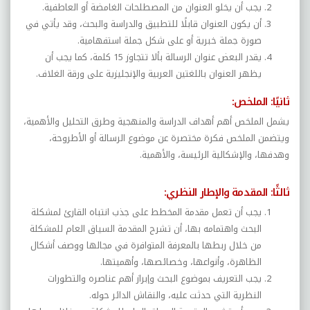
يجب أن يخلو العنوان من المصطلحات الغامضة أو العاطفية.
أن يكون العنوان قابلًا للتطبيق والدراسة والبحث، وقد يأتي في
صورة جملة خبرية أو على شكل جملة استفهامية.
يقدر البعض عنوان الرسالة بألا تتجاوز 15 كلمة، كما يجب أن
يظهر العنوان باللغتين العربية والإنجليزية على ورقة الغلاف.
ثانيًا: الملخص:
يشمل الملخص أهم أهداف الدراسة والمنهجية وطرق التحليل والأهمية،
ويتضمن الملخص فكرة مختصرة عن موضوع الرسالة أو الأطروحة،
وهدفها، والإشكالية الرئيسة، والأهمية.
ثالثًا: المقدمة والإطار النظري:
يجب أن تعمل مقدمة المخطط على جذب انتباه القارئ لمشكلة
البحث واهتمامه بها، أن تشرح المقدمة السياق العام للمشكلة
من خلال ربطها بالمعرفة المتوافرة في مجالها ووصف أشكال
الظاهرة، وأنواعها، وخصائصها، وأهميتها.
يجب التعريف بموضوع البحث وإبراز أهم عناصره والتطورات
النظرية التي حدثت عليه، والنقاش الدائر حوله.