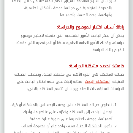
يجب أن تشرح المقدمة السياق العام للمشكلة من خلال ربطها
بالمعرفة المتوافرة في مجالها ووصف أشكال الظاهرة،
وأنواعها، وخصائصها، وأهميتها.
رابعًا: أسباب اختيار الموضوع والدراسة:
يمكن أن يذكر الباحث الأمور الشخصية التي دفعته لاختيار موضوع
دراسته، وكذلك الأمور العامة العلمية منها أو المجتمعية التي دفعته
للقيام بتلك الدراسة.
خامسًا: تحديد مشكلة الدراسة:
صياغة المشكلة هي الجزء الأهم في مخطط البحث، وتتطلب الصياغة
الدقيقة
لمشكلة البحث
بمثابة إثبات على سعة اطلاع الباحث على
الدراسات السابقة ذات الصلة ويجب أن تتسم المشكلة بالآتي:
تنطوي صياغة المشكلة على وصف الإحساس بالمشكلة أو كيف
توصل الباحث إلى المشكلة وتعرّف على عناصرها، وأدرك
أهميتها، ووصف لعناصرها على صورة عبارة هدفية.
يكون للمشكلة البحثية هدف واحد عام أو مجموعة أهداف