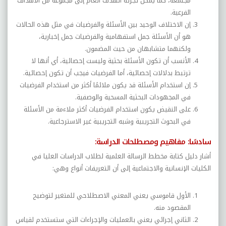
مجتمعة، كما يمكن تجزئة الهدف العام إلى مجموعة من الأهداف
الفرعية.
إن الاختلاف الوحيد بين الأسئلة والفرضيات في مثل هذه الحالات
هو أن الأسئلة جمل استفهامية والفرضيات جمل إخبارية،
ولكنهما متشابهان من حيث المضمون.
الأنسب أن تكون الأسئلة بحثية وليست إحصائية، أي أنها لا
ترتبط بدلالات إحصائية، أما الفرضيات فيجب أن تكون إحصائية.
إن استخدام الأسئلة قد يكون ملائمًا أكثر من استخدام الفرضيات
في المجهودات البحثية المسحية والوصفية.
على النقيض يكون استخدام الفرضيات أكثر ملاءمة من الأسئلة
في البحوث التجريبية وشبه التجريبية غير الاسترجاعية.
سادسًا: مفاهيم ومصطلحات الدراسة:
أشار دليل كتابة مخطط الرسالة العلمية لطلاب الدراسات العليا في
الكليات الإنسانية والاجتماعية إلى أن التعريفات أنواع وهي:
الأول قاموسي يعني المعني الاصطلاحي للمتغير لتوضيح
المقصود منه.
الثاني إجرائي يعني بالعمليات والإجراءات التي ستستخدم لقياس