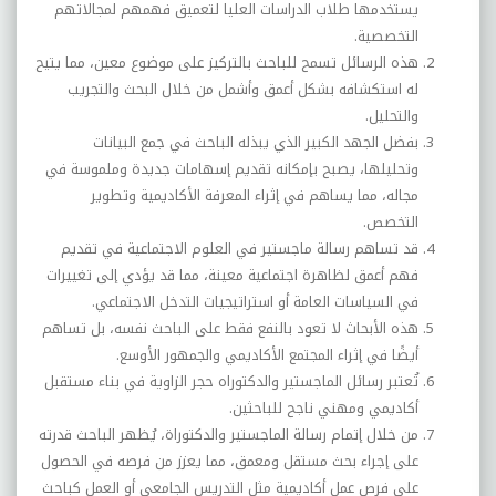
يستخدمها طلاب الدراسات العليا لتعميق فهمهم لمجالاتهم
التخصصية.
هذه الرسائل تسمح للباحث بالتركيز على موضوع معين، مما يتيح
له استكشافه بشكل أعمق وأشمل من خلال البحث والتجريب
والتحليل.
بفضل الجهد الكبير الذي يبذله الباحث في جمع البيانات
وتحليلها، يصبح بإمكانه تقديم إسهامات جديدة وملموسة في
مجاله، مما يساهم في إثراء المعرفة الأكاديمية وتطوير
التخصص
.
قد تساهم رسالة ماجستير في العلوم الاجتماعية في تقديم
فهم أعمق لظاهرة اجتماعية معينة، مما قد يؤدي إلى تغييرات
في السياسات العامة أو استراتيجيات التدخل الاجتماعي.
هذه الأبحاث لا تعود بالنفع فقط على الباحث نفسه، بل تساهم
أيضًا في إثراء المجتمع الأكاديمي والجمهور الأوسع
.
تُعتبر رسائل الماجستير والدكتوراه حجر الزاوية في بناء مستقبل
أكاديمي ومهني ناجح للباحثين.
من خلال إتمام رسالة الماجستير والدكتوراة، يُظهر الباحث قدرته
على إجراء بحث مستقل ومعمق، مما يعزز من فرصه في الحصول
على فرص عمل أكاديمية مثل التدريس الجامعي أو العمل كباحث