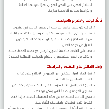
استثمارًا أفضل على المدى الطويل نظرًا لجودتها العالية
والتزامها بمعايير أكاديمية صارمة
.
ثالثًا: الوقت والالتزام بالمواعيد:
الوقت هو عنصر حاسم آخر يجب أن يضعه الباحث في اعتباره.
قد تكون لدى الباحث مواعيد نهائية صارمة يجب الالتزام بها، لذا
من المهم اختيار خدمة تستطيع الوفاء بهذه المواعيد دون
التنازل عن جودة العمل.
يجب على الباحث مناقشة الجدول الزمني مع مقدم الخدمة مسبقًا
والتأكد من أنهم يستطيعون الالتزام بالمواعيد النهائية المحددة
.
رابعًا: الاطلاع على التقييم والمراجعات:
قبل اتخاذ القرار النهائي، من الضروري الاطلاع على تجارب
العملاء السابقين مع الخدمة.
المراجعات والتقييمات السابقة تعطي الباحث فكرة واضحة عن
مستوى الجودة والخدمة التي يمكن توقعها.
يمكن للباحث الاستفادة من هذه التقييمات لتحديد ما إذا كانت
الخدمة تلبي توقعاته واحتياجاته الأكاديمية
.
من المهم أيضًا أن يسعى الباحث للحصول على مراجع موثوقة أو