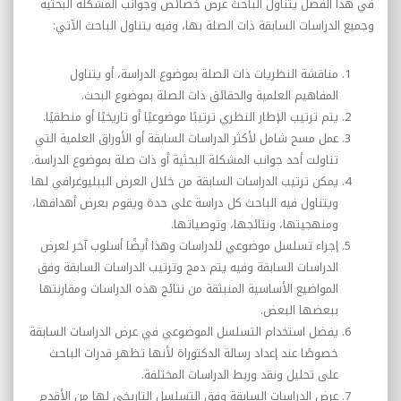
في هذا الفصل يتناول الباحث عرض خصائص وجوانب المشكلة البحثية
وجميع الدراسات السابقة ذات الصلة بها، وفيه يتناول الباحث الآتي:
مناقشة النظريات ذات الصلة بموضوع الدراسة، أو يتناول
المفاهيم العلمية والحقائق ذات الصلة بموضوع البحث.
يتم ترتيب الإطار النظري ترتيبًا موضوعيًا أو تاريخيًا أو منطقيًا.
عمل مسح شامل لأكثر الدراسات السابقة أو الأوراق العلمية التي
تناولت أحد جوانب المشكلة البحثية أو ذات صلة بموضوع الدراسة.
يمكن ترتيب الدراسات السابقة من خلال العرض الببليوغرافي لها
ويتناول فيه الباحث كل دراسة على حدة ويقوم بعرض أهدافها،
ومنهجيتها، ونتائجها، وتوصياتها.
إجراء تسلسل موضوعي للدراسات وهذا أيضًا أسلوب آخر لعرض
الدراسات السابقة وفيه يتم دمج وترتيب الدراسات السابقة وفق
المواضيع الأساسية المنبثقة من نتائج هذه الدراسات ومقارنتها
ببعضها البعض.
يفضل استخدام التسلسل الموضوعي في عرض الدراسات السابقة
خصوصًا عند إعداد رسالة الدكتوراة لأنها تظهر قدرات الباحث
على تحليل ونقد وربط الدراسات المختلفة.
عرض الدراسات السابقة وفق التسلسل التاريخي لها من الأقدم