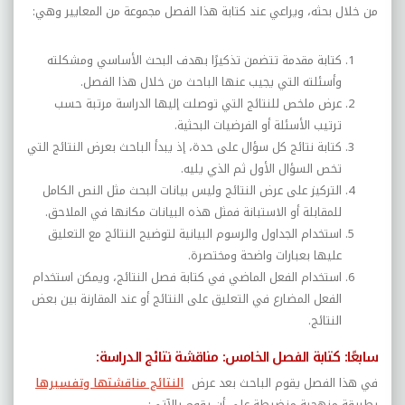
من خلال بحثه، ويراعي عند كتابة هذا الفصل مجموعة من المعايير وهي:
كتابة مقدمة تتضمن تذكيرًا بهدف البحث الأساسي ومشكلته
وأسئلته التي يجيب عنها الباحث من خلال هذا الفصل.
عرض ملخص للنتائج التي توصلت إليها الدراسة مرتبة حسب
ترتيب الأسئلة أو الفرضيات البحثية.
كتابة نتائج كل سؤال على حدة، إذ يبدأ الباحث بعرض النتائج التي
تخص السؤال الأول ثم الذي يليه.
التركيز على عرض النتائج وليس بيانات البحث مثل النص الكامل
للمقابلة أو الاستبانة فمثل هذه البيانات مكانها في الملاحق.
استخدام الجداول والرسوم البيانية لتوضيح النتائج مع التعليق
عليها بعبارات واضحة ومختصرة.
استخدام الفعل الماضي في كتابة فصل النتائج، ويمكن استخدام
الفعل المضارع في التعليق على النتائج أو عند المقارنة بين بعض
النتائج.
سابعًا: كتابة الفصل الخامس: مناقشة نتائج الدراسة:
في هذا الفصل يقوم الباحث بعد عرض
النتائج مناقشتها وتفسيرها
بطريقة منهجية منضبطة على أن يقوم بالآتي: