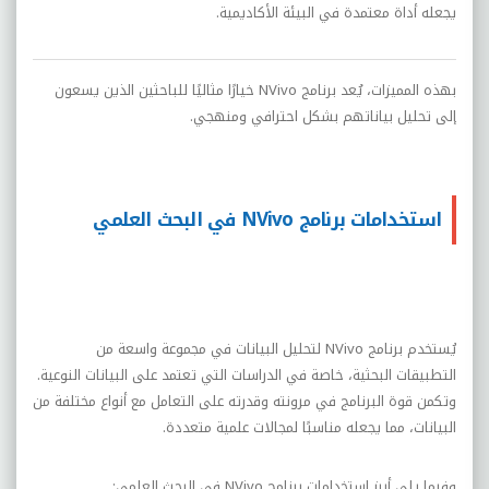
يجعله أداة معتمدة في البيئة الأكاديمية.
بهذه المميزات، يُعد برنامج NVivo خيارًا مثاليًا للباحثين الذين يسعون
إلى تحليل بياناتهم بشكل احترافي ومنهجي.
استخدامات برنامج NVivo في البحث العلمي
يُستخدم برنامج NVivo لتحليل البيانات في مجموعة واسعة من
التطبيقات البحثية، خاصة في الدراسات التي تعتمد على البيانات النوعية.
وتكمن قوة البرنامج في مرونته وقدرته على التعامل مع أنواع مختلفة من
البيانات، مما يجعله مناسبًا لمجالات علمية متعددة.
وفيما يلي أبرز استخدامات برنامج NVivo في البحث العلمي: