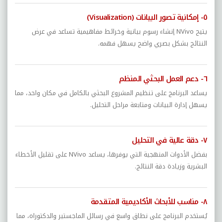
٥- إمكانية تصور البيانات (Visualization)
يتيح NVivo إنشاء رسوم بيانية وخرائط مفاهيمية تساعد في عرض
النتائج بشكل بصري واضح يسهل فهمه.
٦- دعم العمل البحثي المنظم
يساعد البرنامج على تنظيم المشروع البحثي بالكامل في مكان واحد، مما
يسهل إدارة البيانات ومتابعة مراحل التحليل.
٧- دقة عالية في التحليل
بفضل الأدوات المنهجية التي يوفرها، يساعد NVivo على تقليل الأخطاء
البشرية وزيادة دقة النتائج.
٨- مناسب للأبحاث الأكاديمية المتقدمة
يُستخدم البرنامج على نطاق واسع في رسائل الماجستير والدكتوراه، مما