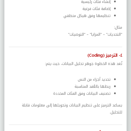
إنشاء فئات رئيسية
إضافة فئات فرعية
تنظيمها وفق هيكل منطقي
مثال:
"التحديات" – "المزايا" – "التوصيات"
٤- الترميز (Coding)
تُعد هذه الخطوة جوهر تحليل البيانات، حيث يتم:
تحديد أجزاء من النص
ربطها بالعُقد المناسبة
تصنيف البيانات وفق الفئات المحددة
يساعد الترميز على تنظيم البيانات وتحويلها إلى معلومات قابلة
للتحليل.