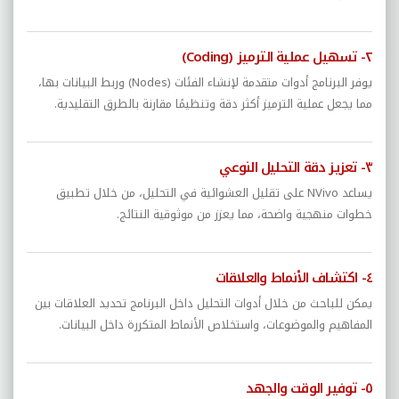
٢- تسهيل عملية الترميز (Coding)
يوفر البرنامج أدوات متقدمة لإنشاء الفئات (Nodes) وربط البيانات بها،
مما يجعل عملية الترميز أكثر دقة وتنظيمًا مقارنة بالطرق التقليدية.
٣- تعزيز دقة التحليل النوعي
يساعد NVivo على تقليل العشوائية في التحليل، من خلال تطبيق
خطوات منهجية واضحة، مما يعزز من موثوقية النتائج.
٤- اكتشاف الأنماط والعلاقات
يمكن للباحث من خلال أدوات التحليل داخل البرنامج تحديد العلاقات بين
المفاهيم والموضوعات، واستخلاص الأنماط المتكررة داخل البيانات.
٥- توفير الوقت والجهد