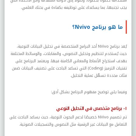
استخدامه خطوة بخطوة، وصولًا إلى أدواته المتقدمة وأبرز الأخطاء التي
يجب تجنبها، بما يساعدك على توظيفه بكفاءة في بحثك العلمي.
ما هو برنامج Nvivo؟
يُعد برنامج NVivo أحد البرامج المتخصصة في تحليل البيانات النوعية،
حيث يُستخدم لتنظيم وتحليل النصوص، والمقابلات، والوسائط المختلفة
بهدف استخراج الأنماط والمعاني الكامنة فيها. ويعتمد البرنامج على
تقنيات الترميز (Coding) التي تساعد الباحث على تصنيف البيانات ضمن
فئات محددة تسهّل عملية التحليل.
وفيما يلي توضيح مفهوم البرنامج بشكل أدق:
١- برنامج متخصص في التحليل النوعي
تم تصميم NVivo خصيصًا لدعم البحوث النوعية، حيث يساعد الباحث على
التعامل مع البيانات غير الرقمية مثل النصوص والتسجيلات الصوتية.