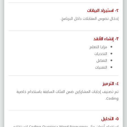
٢- استيراد البيانات
إدخال نصوص المقابلات داخل البرنامج.
٣- إنشاء العُقد
مزايا التعلم
التحديات
التفاعل
التقنيات
٤- الترميز
تم تصنيف إجابات المشاركين ضمن الفئات السابقة باستخدام خاصية
Coding.
٥- التحليل
استخدام أدوات مثل Word Frequency وCoding Queries لاستخلاص