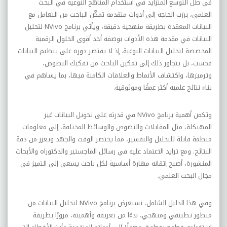
في ظل التوسع المتزايد في استخدام المناهج النوعية في البحث
العلمي، برزت الحاجة إلى أدوات متقدمة تمكّن الباحث من التعامل مع
البيانات المعقدة بطريقة منهجية دقيقة، ويأتي برنامج NVivo لتحليل
البيانات في مقدمة هذه الأدوات بوصفه أحد أقوى الحلول الرقمية
المخصصة لتحليل البيانات النوعية. إذ لا يقتصر دوره على تنظيم البيانات
فحسب، بل يتجاوز ذلك إلى تمكين الباحث من تفكيك النصوص،
وترميزها، واكتشاف الأنماط والعلاقات الكامنة فيها، بما يساهم في
بناء نتائج علمية أكثر عمقًا وموثوقية.
وتكمن أهمية برنامج NVivo في قدرته على تحويل البيانات غير
المهيكلة، مثل المقابلات والنصوص والوسائط المختلفة، إلى معلومات
منظمة قابلة للتحليل والتفسير، مما يختصر الوقت والجهد ويعزز من دقة
النتائج. ومع تزايد الاعتماد عليه في رسائل الماجستير والدكتوراه والأبحاث
المنشورة، أصبح إتقانه مهارة أساسية لكل باحث يسعى إلى التميز في
مجال البحث العلمي.
وفي هذا الدليل الشامل، نستعرض برنامج NVivo لتحليل البيانات من
منظور تطبيقي ومنهجي، بدءًا من تعريفه وأهميته، مرورًا بطريقة