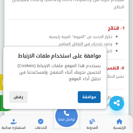
النتائج.
٦- النتائج
تكرار الحديث عن "المرونة" كمزية رئيسية
وجود تحديات في التفاعل المباشر
اختلاف في استخدام التقنيات
موافقة على استخدام ملفات الارتباط
يستخدم هذا الموقع ملفات الارتباط (Cookies)
٧- التفسير
لتحسين تجربتك أثناء التصفح، ولمساعدتنا في
تشير النتائج إلى أهمية تطوير أدوات التفاعل في التعليم الإلكتروني.
تحليل أداء الموقع.
موافقة
رفض
بهذا المثال، يتضح أن برنامج NVivo يُحوّل البيانات النصية إلى نتائج
منظمة قابلة للتحليل العلمي.
تواصل معنا
الرئيسية
المدونة
الخدمات
استشارة مجانية