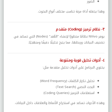
الصور
وهذا يجعله أداة مرنة تناسب مختلف أنواع البحوث.
٣- نظام ترميز (Coding) متقدم
يوفر NVivo نظامًا متطورًا لإنشاء "العُقد" (Nodes) التي تساعد في
تصنيف البيانات وربطها، مما يتيح تحليلًا دقيقًا ومنهجيًا.
٤- أدوات تحليل قوية ومتنوعة
يحتوي البرنامج على أدوات تحليل متقدمة مثل:
تحليل تكرار الكلمات (Word Frequency)
البحث النصي (Text Search)
استعلامات الترميز (Coding Queries)
وهذه الأدوات تساعد في استخراج الأنماط والعلاقات داخل البيانات.