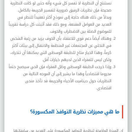
نستنتج أن النظرية لا تفسر كل شيء وأنه حتى لو كانت النظرية
صحيحة فإن نظريات الرفيق ضرورية لتفسير الجريمة بالكامل.
وبدلاً من ذلك هناك حاجة إلى نموذج أكثر تعقيداً للنظر في
العديد من العوامل المقنعة، ومع ذلك فقد أثبتت كل دراسة تقريباً
للموضوع الصلة بين الاضطراب والخوف.
وهناك أيضاً دعم قوي للاعتقاد بأن الخوف يزيد من رغبة الشخص
في التخلي عن المجتمعات غير المنظمة والانتقال إلى بيئات أكثر
كرماً، وهذا الخيار متاح للطبقة الوسطى التي يمكنها أن تتحرك،
ولكن ليس للفقراء الذين لديهم خيارات أقل.
وإذا خرجت الطبقة الوسطى وظل الفقراء فإن الحي سيصبح حتماً
محروما اقتصادياً وهذا ما يشير إلى أن الموجه التالية من
النظريات حول ديناميت الأحياء والجريمة قد تأخذ منحى
اقتصادي.
ما هي مميزات نظرية النوافذ المكسورة؟
إن الميزة الواضحة لنظرية النوافذ المكسورة على العديد من سابقاتها