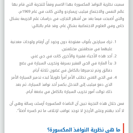
سميت نظرية النوافذ المكسورة بهذا الاسم وفقاً للتجربة التي قام بها
عالم النفس والاجتماع فيليب زيمباردو والتي كانت في عام 1969م،
والتي أصبحت فيما بعد من أشهر التجارب في دراسات علم الجريمة بشكل
خاص وفي العلوم الاجتماعية بشكلٍ عام، وقد قام بالتالي:
ترك سيارتين بأبواب مفتوحة دون وجود أي أرقام ولوحات معدنية
عليهما في منطقتين مختلفتين.
أحد هذه الأحياء فقيرة والأخرى كانت في حي غني.
بدأ المارة في الحي الفقير بسرقة وتخريب السيارة في بضع
دقائق وتم تدميرها بالكامل في غضون ثلاثة أيام.
في الحي الغني تطلب الأمر أمراً طويلاً لبدء تدمير السيارة الأمر
الذي دفع فيليب إلى التدخل بكسر أحد نوافذ السيارة، ثم بعد
ذلك توالت أمور تخريب السيارة بالكامل في بضعة أيام.
فمن خلال هذه التجربة تبين أن النافذة المكسورة أرسلت رسالة وهي أن
لا أحد يهتم وعلى الأرجح لا توجد عواقب لإتلاف ما تم كسره أصلاً".
ما هي نظرية النوافذ المكسورة؟