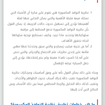
نظرية النوافذ المكسورة هي تقوم على فكرة أن الأشياء التي
تمتلك قيمة قليلة الأهمية والتي يمكن التخلي عنها لقلة
أهميتها تؤدي إلى تسهيل حدوث حالات الجريمة، إذ يمكن القول
بأن نظرية النوافذ المكسورة تدفع المنظمة إلى مراقبة
سلوكياتها وتحديد ماذا تريد، وكيف تستطيع توجيه سلوكها
اتجاه تحقيق الأهداف.
أما عن تجربة فيليب زيمباردو والتي سبق وتحدثنا عنها فهي
قائمة على إحدى نظريات علم الاجتماع والإجرام، والتي تنص
على أنه إذا كسرت نافذة معينة ولم يتم إصلاحها، يؤدي إلى
جعل السيارة عرضه للإهمال.
وبناء على ذلك يمكن القول بأنه على وفق أساسيات ومرتكزات نظرية
النوافذ المكسورة تغيب حالة إدراك أسباب حدوث الظواهر والأحداث
وتغيب كذلك حالة التحليل والربط المنطقي فيما بين تلك الأسباب وبين
النتائج التي أدت إليها.
ما هي خطوات تطبيق نظرية النوافذ المكسورة؟