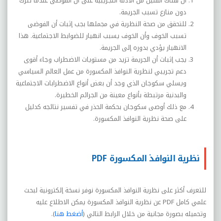
أن هناك القليل من الأدلة التجريبية على أن الفوضى عندما تترك
دون منازع تسبب الجريمة.
للتحقق من صحة النظرية في مجملها بجب إثبات أن الفوضى
تسبب الخوف وأن الخوف يسبب انهيار للضوابط الاجتماعية. هذا
الانهيار يؤدي بدوره إلى الجريمة.
يجب إثبات أن الجريمة تزيد من مستويات الاضطراب وجاء أقوى
دعم تجريبي لنظرية النوافذ المكسورة من عمل العالم السياسي
ويسلي سكوجان الذي وجد أن بعض أنواع الاضطرابات الاجتماعية
والبدنية مرتبطة بأنواع معينة من الجرائم الخطيرة.
مع ذلك أوصى سكوجان بحكمة الحذر في تفسير نتائجه كدليل
على صحة نظرية النوافذ المكسورة.
نظرية النوافذ المكسورة PDF
للتعرف أكثر على نظرية النوافذ المكسورة نوفر نسخة إلكترونية لبحث
علمي كامل
PDF
عن نظرية النوافذ المكسورة يمكن الاطلاع عليه
وتحميله بصورة مجانية من خلال الرابط التالي (
أضغط هنا
).