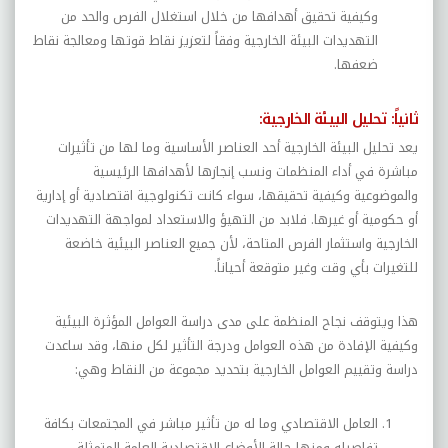
وكيفية تحقيق أهدافها من خلال استغلال الفرص والحد من
التهديدات البيئة الخارجية وفقاً لتعزيز نقاط قوتها ومعالجة نقاط
ضعفها.
ثانياً: تحليل البيئة الخارجية:
يعد تحليل البيئة الخارجية أحد العناصر الأساسية وما لها من تأثيرات
مباشرة في أداء المنظمات ونسب إنجازها لأهدافها الرئيسية
والموضوعية وكيفية تحقيقها، سواء كانت تكنولوجية اقتصادية أو إدارية
أو حكومية أو غيرها. فلابد من التهيؤ والاستعداد لمواجهة التهديدات
الخارجية واستثمار الفرص المتاحة، لأن جميع العناصر البيئية خاضعة
للتغيرات بأي وقت وغير متوقعة أحياناً.
هذا ويتوقف نجاح المنظمة على مدى دراسة العوامل المؤثرة البيئية
وكيفية الإفادة من هذه العوامل ودرجة التأثير لكل منها، وقد ساعدت
دراسة وتقييم العوامل الخارجية بتحديد مجموعة من النقاط وهي:
العامل الاقتصادي وما له من تأثير مباشر في المجتمعات بكافة
تفاصيله ومنها حالة الأوضاع الاقتصادية العامة المتمثلة