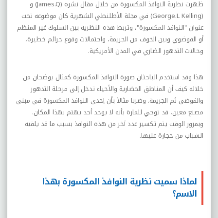
ظهرت نظرية النوافذ المكسورة من خلال مقال نشره (
James.Q
) و
(
George.L Kelling
) في مجلة الأطلنطي الشهرية كان موضوعه تحت
عنوان "النوافذ المكسورة"، وتربط هذه النظرية بين السلوك غير المنظم
أو الفوضوي وبين الخوف من الجريمة، واحتمالات وقوع جرائم خطيرة،
وحالات التدهور الضاري في المدن الأمريكية.
هذا وقد استخدم الباحثان صورة النوافذ المكسورة كمثال يوضحان من
خلاله كيف أن المناطق الحضارية والأحياء تدخل إلى مرحلة التدهور
والفوضى ثم الجريمة. وضربا مثالاً بأن إحدى النوافذ المكسورة في مبنى
مصنع معين، قد توحي للمارة بأنه لا يوجد أحد يهتم بهذا المكان.
وبمرور الوقت يتم تكسير عدد آخر من هذه النوافذ بسبب ما قد يلقيه
الشباب من حجارة عليها.
لماذا سميت نظرية النوافذ المكسورة بهذا
الاسم؟