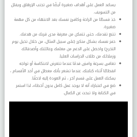
يساعد العمل على أهداف صغيرة أيضًا في تجنب الإرهاق ويقلل
من التسويف
.
خذ قسطًا من الراحة وكافئ نفسك بعد الانتهاء من كل مهمة
صغيرة
.
تتبع تقدمك، حتى تتمكن من معرفة مدى قربك من هدفك.
حفز نفسك بشكل متكرر (على سبيل المثال، من خلال تخيل يوم
التخرج) واحصل على الدعم من معلمك وعائلتك وأصدقائك
وزملائك من طلاب الدراسات العليا
.
تعافى بسرعة وامضِ قدمًا عندما تتعرض لانتكاسة أو تواجه
انقطاعًا أثناء كتابتك. عندما تشعر بأنك معطل في أحد الأقسام ،
يمكنك العمل على قسم آخر ، ثم العودة إليه لاحقًا
.
ضع في اعتبارك أنه لا يوجد عمل كامل بدون أخطاء، لذا استمر
في الكتابة ولا تبحث عن الكمال.