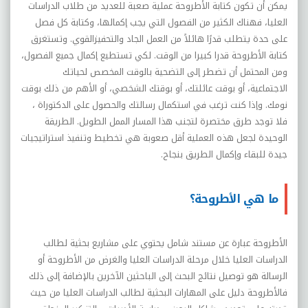
يمكن أن تكون كتابة الأطروحة عملية صعبة للعديد من طلاب الدراسات
العليا، فهناك الكثير من الفصول التي يجب إكمالها، وكتابة كل فصل
على حدة يتطلب قدرًا هائلاً من العمل الجاد والتحفيزالقوي.
و
تستغرق
كتابة الأطروحة قدرا كبيرا من الوقت. لكي تستطيع إكمال جميع الفصول،
ومن المحتمل أن تضطر إلى التضحية بالوقت المخصص لحياتك
الاجتماعية، أو بوقت عائلتك، أو بوقتك الشخصي، أو الأهم من ذلك بوقت
نومك. وإذا كنت ترغب في استكمال رسالتك والحصول على الدكتوراة ،
فلا توجد طرق مختصرة لتجنب هذا المسار الممل الطويل. الطريقة
الوحيدة لجعل هذه العملية أقل صعوبة هي تخطيط وتنفيذ استراتيجيات
جيدة للبقاء وإكمال الطريق بنجاح.
ما هي الأطروحة؟
الأطروحة عبارة عن مستند شامل يحتوي على مشاريع بحثية لطالب
الدراسات العليا خلال مرحلة الدراسات العليا والغرض من الأطروحة أو
الرسالة هو توصيل نتائج البحث إلى الباحثين الآخرين
بالإضافة إلى ذلك
فالأطروحة
دليل على المهارات البحثية لطالب الدراسات العليا من حيث