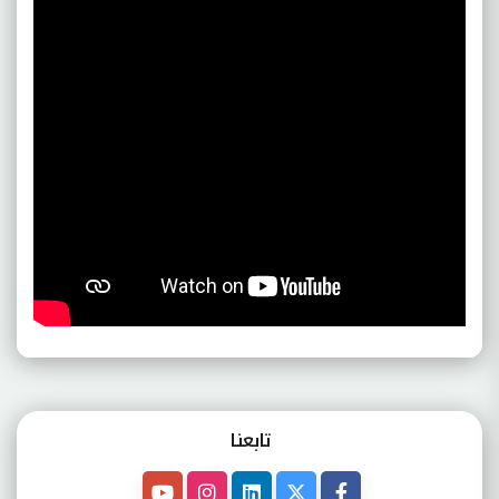
تابعنـا