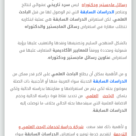
رسائل ماجستير ودكتوراه
ليس
سرد تاريخي
عشوائي لنتائج
وعناصر
الدراسات السابقة
التي تم الوصول لها من قبل
الباحث
العلمي
، لكن استعراض
الدراسات السابقة
هي عملية ابتكاريه
تتطلب مهارة في استعراض
رسائل الماجستير والدكتوراه
بالشكل المنهجي السليم وتصنيفها ونقدها والتعقيب عليها برؤية
شمولية ومحددة ووفقاً
للمعايير الأكاديمية
المتعارف عليها في
استعراض
عناوين رسائل ماجستير ودكتوراه
.
و من الأهمية بمكان أن يطلع
الباحث العلمي
على اكبر قدر ممكن من
الدراسات السابقة
الحديثة سواء العربية منها أو الأجنبية ذات الصلة
بموضوع بحثه لكي يتم من استعراضها و مقارنتها بدراسته الحالية ولكي
يتمكن
الباحث
العلمي
من تحديد نقاط قوة دراسته الحالية وحجم
الاضافة العلمية التي سيقدمها بحثه الحالي بخلاف ما توصلت إليه
الدراسات السابقة
.
و لأهمية ذلك فقد سعت
شركة دراسة لخدمات البحث العلمي و
الترجمة
لتقديم خدمة توفير و استعراض
الدراسات السابقة
سواء