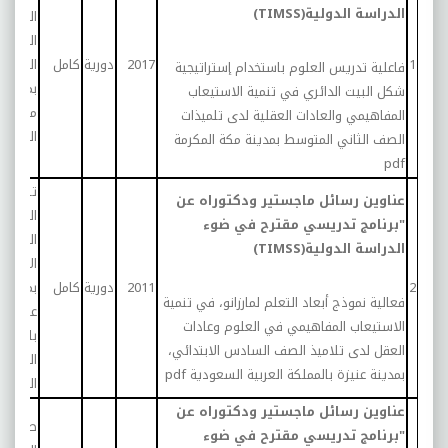
الدراسة الدولية(TIMSS)
الصف
الثاني
1
2017
دورية
كامل
المتوس
فاعلية تدريس العلوم باستخدام إستراتيجية
بمدينة
شكل البيت الدائري في تنمية الاستيعاب
مكة
المفاهيمي والعادات العقلية لدى تلميذات
المكرمة
الصف الثاني المتوسط بمدينة مكة المكرمة
pdf
تلاميذ
عناوين رسائل ماجستير ودكتوراه عن
الصف
"برنامج تدريسي مقترح في ضوء
الساد
الدراسة الدولية(TIMSS)
الابتدائ
2
2011
دورية
كامل
بمدينة
فعالية نموذج أبعاد التعلم لمارزانو، في تنمية
عنيزة
الاستيعاب المفاهيمي في العلوم وعادات
بالمملك
العقل لدى تلاميذ الصف السادس الابتدائي،
العربية
بمدينة عنيزة بالمملكة العربية السعودية
pdf
السعود
عناوين رسائل ماجستير ودكتوراه عن
طالبات
"برنامج تدريسي مقترح في ضوء