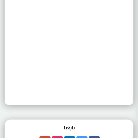
تابعنـا