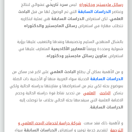
رسائل ماجستير ودكتوراه
ليس
سرد تاريخي
عشوائي لنتائج
وعناصر
الدراسات السابقة
التي تم الوصول لها من قبل
الباحث
العلمي
، لكن استعراض
الدراسات السابقة
هي عملية ابتكاريه
تتطلب مهارة في استعراض
رسائل الماجستير والدكتوراه
بالشكل المنهجي السليم وتصنيفها ونقدها والتعقيب عليها برؤية
شمولية ومحددة ووفقاً
للمعايير الأكاديمية
المتعارف عليها في
استعراض
عناوين رسائل ماجستير ودكتوراه
.
و من الأهمية بمكان أن يطلع
الباحث العلمي
على اكبر قدر ممكن من
الدراسات السابقة
الحديثة سواء العربية منها أو الأجنبية ذات الصلة
بموضوع بحثه لكي يتم من استعراضها و مقارنتها بدراسته الحالية ولكي
يتمكن
الباحث
العلمي
من تحديد نقاط قوة دراسته الحالية وحجم
الاضافة العلمية التي سيقدمها بحثه الحالي بخلاف ما توصلت إليه
الدراسات السابقة
.
و لأهمية ذلك فقد سعت
شركة دراسة لخدمات البحث العلمي و
الترجمة
لتقديم خدمة توفير و استعراض
الدراسات السابقة
سواء