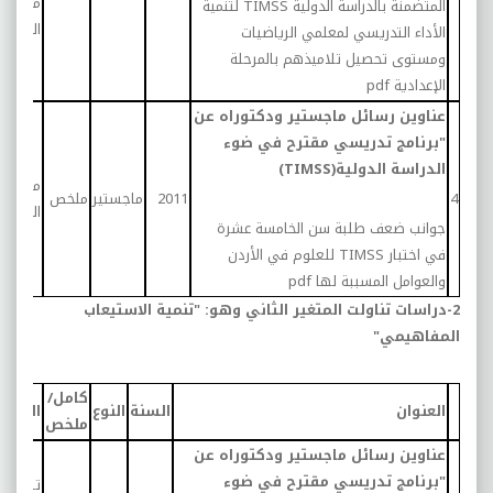
معلمي
المتضمنة بالدراسة الدولية
TIMSS
لتنمية
الرياضي
الأداء التدريسي لمعلمي الرياضيات
ومستوى تحصيل تلاميذهم بالمرحلة
الإعدادية
pdf
عناوين رسائل ماجستير ودكتوراه عن
"برنامج تدريسي مقترح في ضوء
الدراسة الدولية(TIMSS)
معلمي
4
2011
ماجستير
ملخص
العلوم
جوانب ضعف طلبة سن الخامسة عشرة
في اختبار
TIMSS
للعلوم في الأردن
والعوامل المسببة لها
pdf
2-دراسات تناولت المتغير الثاني وهو: "تنمية الاستيعاب
المفاهيمي"
كامل/
العنوان
السنة
النوع
العينة
ملخص
عناوين رسائل ماجستير ودكتوراه عن
"برنامج تدريسي مقترح في ضوء
تلميذات