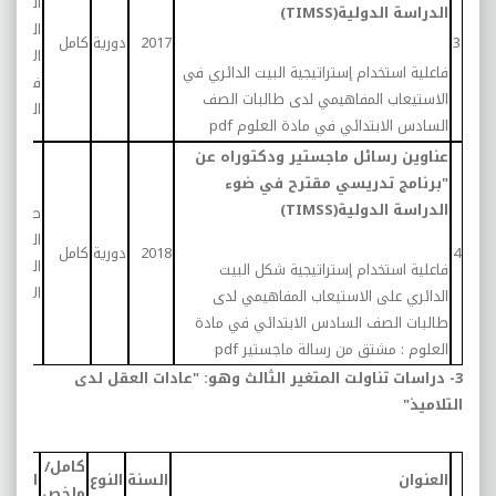
الصف
الدراسة الدولية(TIMSS)
الساد
3
2017
دورية
كامل
الابتدا
فاعلية استخدام إستراتيجية البيت الدائري في
في ماد
الاستيعاب المفاهيمي لدى طالبات الصف
العلوم
السادس الابتدائي في مادة العلوم
pdf
عناوين رسائل ماجستير ودكتوراه عن
"برنامج تدريسي مقترح في ضوء
الدراسة الدولية(TIMSS)
طالبات
الصف
4
2018
دورية
كامل
الساد
فاعلية استخدام إستراتيجية شكل البيت
الابتدا
الدائري على الاستيعاب المفاهيمي لدى
طالبات الصف السادس الابتدائي في مادة
العلوم : مشتق من رسالة ماجستير
pdf
3- دراسات تناولت المتغير الثالث وهو: "عادات العقل لدى
التلاميذ"
كامل/
العنوان
السنة
النوع
العينة
ملخص