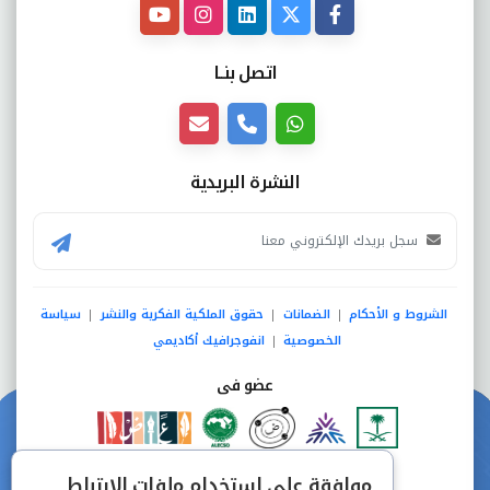
اتصل بنــا
النشرة البريدية
الشروط و الأحكام
الضمانات
حقوق الملكية الفكرية والنشر
سياسة
|
|
|
الخصوصية
انفوجرافيك أكاديمي
|
عضو فى
دفع آمن من خلال
موافقة على استخدام ملفات الارتباط