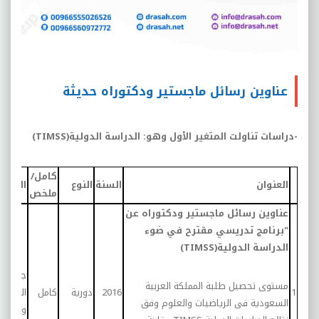
عناوين رسائل ماجستير ودكتوراه حديثة
-دراسات تناولت المتغير الأول وهو: الدراسة الدولية(
TIMSS
)
كامل/
العنوان
السنة
النوع
العينة
ملخص
عناوين رسائل ماجستير ودكتوراه عن
"برنامج تدريسي مقترح في ضوء
الدراسة الدولية(TIMSS)
جميع
مستوى تحصيل طلبة المملكة العربية
1
2016
دورية
كامل
المعلمي
السعودية فى الرياضيات والعلوم وفق
والمشر