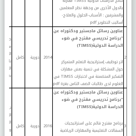
نتائج الدراسات الدولية
TIMSS
مقارنة
بالدول الأخرى من وجهة نظر المعلمين
والمشرفين : الأسباب-الحلول والعلاج-
أساليب التطوير
pdf
عناوين رسائل ماجستير ودكتوراه عن
"برنامج تدريسي مقترح في ضوء
طالبات
الدراسة الدولية(TIMSS)
مادة
العلوم
2
2014
دورية
كامل
بالصف
اثر توظيف إستراتيجية التعلم المتمركز
الثامن
حول المشكلة في تنمية بعض مهارات
بغزة
التفكير المتضمنة في اختبارات
TIMSS
في
العلوم لدي طالبات الصف الثامن بغزة
pdf
عناوين رسائل ماجستير ودكتوراه عن
"برنامج تدريسي مقترح في ضوء
الدراسة الدولية(TIMSS)
تلاميذ
المرحلة
الإعدادي
برنامج مقترح قائم على استراتيجيات
3
2016
دورية
كامل
وبعض
السقالات التعليمية والمهارات الرياضية