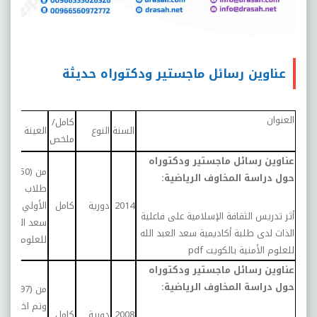
عناوين رسائل ماجستير ودكتوراه حديثة
العنوان
كامل/
السنة
النوع
العينة
ملخص
عناوين رسائل ماجستير ودكتوراه
من (50) ط
حول دراسة المخاوف الرياضية:
طلاب الفرقة
2014
دورية
كامل
الأولي بأكاد
أثر تدريس الثقافة الإسلامية على فاعلية
سعد العبد ال
الذات لدى طلبة أكاديمية سعد العبد الله
للعلوم الأمن
للعلوم الأمنية بالكويت
pdf
عناوين رسائل ماجستير ودكتوراه
حول دراسة المخاوف الرياضية:
من (97) طال
وتم اختياره
2008
دورية
كامل