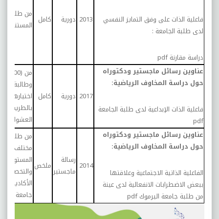
من طلبة الج
فاعلية الذات على وفق التمايز النفسي
2013
دورية
كامل
المستنصرية
لدى طلبة الجامعة :
دراسة مقارنة
pdf
عناوين رسائل ماجستير ودكتوراه
من (400) 
حول دراسة المخاوف الرياضية:
وطالبة تم
2017
دورية
كامل
اختيارهم
بالطريقة الط
فاعلية الذات الإبداعية لدى طلبة الجامعة
العشوائية
pdf
عناوين رسائل ماجستير ودكتوراه
من طلاب من
حول دراسة المخاوف الرياضية:
مختلف
رسالة
المستويات
2014
ملخص
ماجستير
والتخصصات
الفاعلية الذاتية الاجتماعية وعلاقتها
الأكاديمية ف
ببعض الاضطرابات الانفعالية لدى عينة
جامعة اليرم
من طلبة جامعة اليرموك
pdf