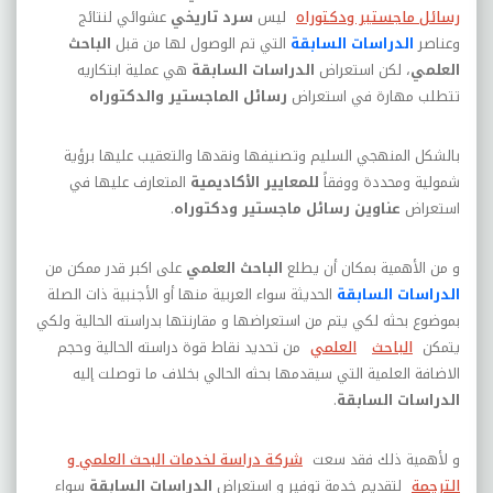
رسائل ماجستير ودكتوراه
ليس
سرد تاريخي
عشوائي لنتائج
وعناصر
الدراسات السابقة
التي تم الوصول لها من قبل
الباحث
العلمي
، لكن استعراض
الدراسات السابقة
هي عملية ابتكاريه
تتطلب مهارة في استعراض
رسائل الماجستير والدكتوراه
بالشكل المنهجي السليم وتصنيفها ونقدها والتعقيب عليها برؤية
شمولية ومحددة ووفقاً
للمعايير الأكاديمية
المتعارف عليها في
استعراض
عناوين رسائل ماجستير ودكتوراه
.
و من الأهمية بمكان أن يطلع
الباحث العلمي
على اكبر قدر ممكن من
الدراسات السابقة
الحديثة سواء العربية منها أو الأجنبية ذات الصلة
بموضوع بحثه لكي يتم من استعراضها و مقارنتها بدراسته الحالية ولكي
يتمكن
الباحث
العلمي
من تحديد نقاط قوة دراسته الحالية وحجم
الاضافة العلمية التي سيقدمها بحثه الحالي بخلاف ما توصلت إليه
الدراسات السابقة
.
و لأهمية ذلك فقد سعت
شركة دراسة لخدمات البحث العلمي و
الترجمة
لتقديم خدمة توفير و استعراض
الدراسات السابقة
سواء