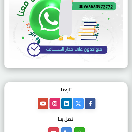
تابعنـا
اتصل بنــا