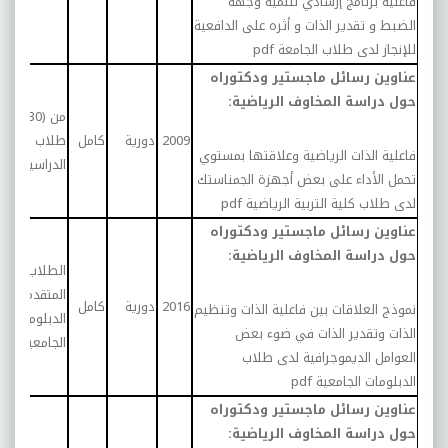
فاعلية برنامج إرشادي لتنمية وجهة
الضبط و تقدير الذات و أثره على الدافعية
للإنجاز لدى طلاب الجامعة
pdf
عناوين رسائل ماجستير ودكتوراه
حول دراسة المخاوف الرياضية:
من (30) ط
2009
دورية
كامل
طلاب السنة
فاعلية الذات الرياضية وعلاقتها بمستوي
الدراسية الثال
تحمل الأداء على بعض أجهزة الجمناستك
لدى طلاب كلية التربية الرياضية
pdf
عناوين رسائل ماجستير ودكتوراه
حول دراسة المخاوف الرياضية:
الطلاب
المتقدمين لد
2016
دورية
كامل
نموذج العلاقات بين فاعلية الذات وتنظيم
الدبلومات
الذات وتقدير الذات في ضوء بعض
الجامعية
العوامل الديموجرافية لدى طلاب
الدبلومات الجامعية
pdf
عناوين رسائل ماجستير ودكتوراه
حول دراسة المخاوف الرياضية: