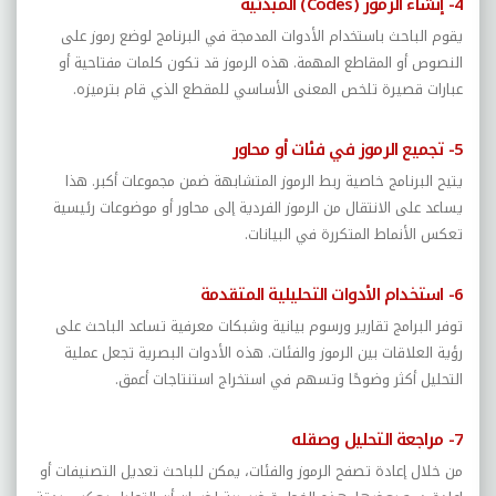
4- إنشاء الرموز (
Codes
) المبدئية
يقوم الباحث باستخدام الأدوات المدمجة في البرنامج لوضع رموز على
النصوص أو المقاطع المهمة. هذه الرموز قد تكون كلمات مفتاحية أو
عبارات قصيرة تلخص المعنى الأساسي للمقطع الذي قام بترميزه.
5- تجميع الرموز في فئات أو محاور
يتيح البرنامج خاصية ربط الرموز المتشابهة ضمن مجموعات أكبر. هذا
يساعد على الانتقال من الرموز الفردية إلى محاور أو موضوعات رئيسية
تعكس الأنماط المتكررة في البيانات.
6- استخدام الأدوات التحليلية المتقدمة
توفر البرامج تقارير ورسوم بيانية وشبكات معرفية تساعد الباحث على
رؤية العلاقات بين الرموز والفئات. هذه الأدوات البصرية تجعل عملية
التحليل أكثر وضوحًا وتسهم في استخراج استنتاجات أعمق.
7- مراجعة التحليل وصقله
من خلال إعادة تصفح الرموز والفئات، يمكن للباحث تعديل التصنيفات أو