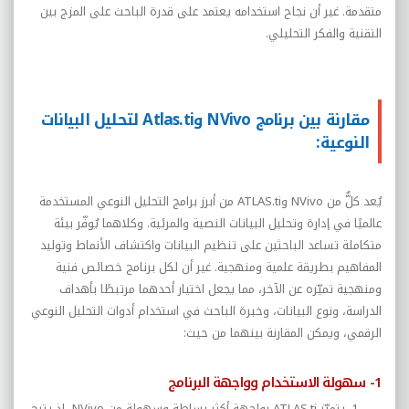
متقدمة. غير أن نجاح استخدامه يعتمد على قدرة الباحث على المزج بين
التقنية والفكر التحليلي.
مقارنة بين برنامج NVivo وAtlas.ti لتحليل البيانات
النوعية:
يُعد كلٌّ من
NVivo
و
ATLAS.ti
من أبرز برامج التحليل النوعي المستخدمة
عالميًا في إدارة وتحليل البيانات النصية والمرئية. وكلاهما يُوفّر بيئة
متكاملة تساعد الباحثين على تنظيم البيانات واكتشاف الأنماط وتوليد
المفاهيم بطريقة علمية ومنهجية. غير أن لكل برنامج خصائص فنية
ومنهجية تميّزه عن الآخر، مما يجعل اختيار أحدهما مرتبطًا بأهداف
الدراسة، ونوع البيانات، وخبرة الباحث في استخدام أدوات التحليل النوعي
الرقمي، ويمكن المقارنة بينهما من حيث:
1- سهولة الاستخدام وواجهة البرنامج
يتميّز
ATLAS.ti
بواجهة أكثر بساطة وسهولة من
NVivo
، إذ يتيح