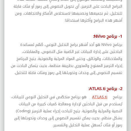
البرامج الباحث على الترميز، أي تحويل النصوص إلى رموز أو فئات قابلة
للتحليل، ثم تجميعها وتصنيفها لاستخلاص الأفكار والاتجاهات، ومن
أشهر هذه البرامج وأكثرها استخدامًا:
1- برنامج
NVivo
:
برنامج
NVivo
هو أحد أشهر برامج التحليل النوعي، صُمّم لمساعدة
الباحثين على إدارة البيانات غير الكمية مثل النصوص، والمقابلات،
والملاحظات، والوثائق، وحتى المواد المرئية والصوتية. يتيح البرنامج
إجراء الترميز المفتوح والمحوري بطريقة منظمة، بحيث يتمكن الباحث من
تقسيم النصوص إلى وحدات وتحويلها إلى رموز وفئات قابلة للتحليل.
2- برنامج
ATLAS.ti
:
برنامج
ATLAS.ti
هو برنامج متخصّص في التحليل النوعي للبيانات،
يُستخدم من قبل الباحثين لإدارة ومعالجة كميات كبيرة من البيانات
النصية والمرئية والصوتية. يتيح للباحث إجراء عملية الترميز (
Coding
)
بشكل منظم، بحيث يمكن تقسيم النصوص إلى وحدات وتحويلها إلى
رموز أو فئات تُسهل عملية التحليل والتفسير.