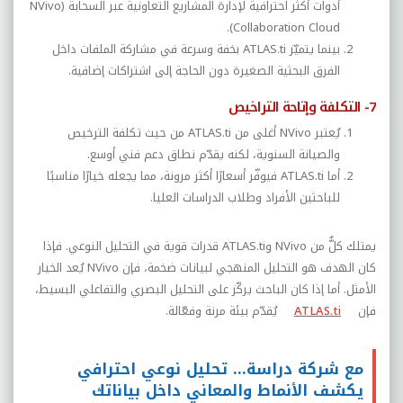
أدوات أكثر احترافية لإدارة المشاريع التعاونية عبر السحابة (
NVivo
).
Collaboration Cloud
بينما يتميّز
ATLAS.ti
بخفة وسرعة في مشاركة الملفات داخل
الفرق البحثية الصغيرة دون الحاجة إلى اشتراكات إضافية.
7- التكلفة وإتاحة التراخيص
يُعتبر
NVivo
أغلى من
ATLAS.ti
من حيث تكلفة الترخيص
والصيانة السنوية، لكنه يقدّم نطاق دعم فني أوسع.
أما
ATLAS.ti
فيوفّر أسعارًا أكثر مرونة، مما يجعله خيارًا مناسبًا
للباحثين الأفراد وطلاب الدراسات العليا.
يمتلك كلٌّ من
NVivo
و
ATLAS.ti
قدرات قوية في التحليل النوعي. فإذا
كان الهدف هو التحليل المنهجي لبيانات ضخمة، فإن
NVivo
يُعد الخيار
الأمثل. أما إذا كان الباحث يركّز على التحليل البصري والتفاعلي البسيط،
فإن
ATLAS.ti
يُ
قدّم بيئة مرنة وفعّالة.
مع شركة دراسة… تحليل نوعي احترافي
يكشف الأنماط والمعاني داخل بياناتك