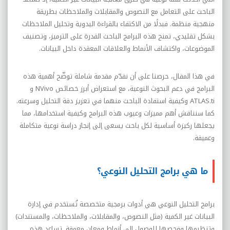
الباحث على التعامل مع النصوص والمقابلات والملاحظات بطريقة
منهجية منظمة. فبدلًا من الاكتفاء بالقراءة اليدوية وتحليل الملاحظات
بشكل تقليدي، تمنح هذه البرامج الباحث القدرة على الترميز، وتصنيف
الموضوعات، واكتشاف الأنماط والعلاقات المعقدة داخل البيانات.
في هذا المقال، حرصنا على أن نقدّم مقدمة شاملة توضّح أهمية هذه
البرامج في دعم البحوث النوعية، مع استعراض أبرز خصائص
NVivo
و
ATLAS.ti
وكيفية استفادة الباحث منهما في تعزيز دقة التحليل وسرعته.
كما سنناقش أهم مميزات وعيوب هذه البرامج وكيفية استخدامها، مما
يجعلها ركيزة أساسية لكل باحث يسعى إلى إنجاز دراسة نوعية متكاملة
وعميقة.
ما هي برامج التحليل النوعي؟
برامج التحليل النوعي هي أدوات برمجية متخصصة تُستخدم في إدارة
البيانات غير الكمية (مثل النصوص، والمقابلات، والملاحظات، والمستندات)
وتنظيمها وفحصها للوصول إلى أنماط ومعانٍ معمقة. تساعد هذه