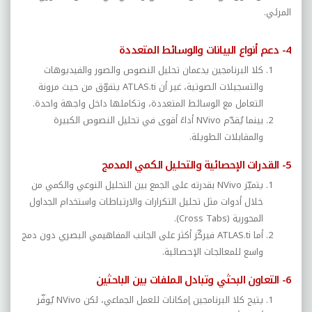
المرئي.
4- دعم أنواع البيانات والوسائط المتعددة
كلا البرنامجين يدعمان تحليل النصوص والصور والفيديوهات
والتسجيلات الصوتية، غير أن
ATLAS.ti
يتفوّق من حيث مرونة
التعامل مع الوسائط المتعددة، وتكاملها داخل واجهة واحدة.
بينما يُقدّم
NVivo
أداءً أقوى في تحليل النصوص الكبيرة
والمقابلات الطويلة.
5- القدرات الإحصائية والتحليل الكمي المدمج
يتميّز
NVivo
بقدرته على الجمع بين التحليل النوعي والكمي من
خلال أدوات مثل تحليل التكرارات والارتباطات واستخدام الجداول
المحورية (
Cross Tabs
).
أما
ATLAS.ti
فيركّز أكثر على الجانب المفاهيمي البصري دون دمج
واسع للمعالجات الإحصائية.
6- التعاون البحثي وتبادل الملفات بين الباحثين
يتيح كلا البرنامجين إمكانات للعمل الجماعي، لكن
NVivo
يُوفّر