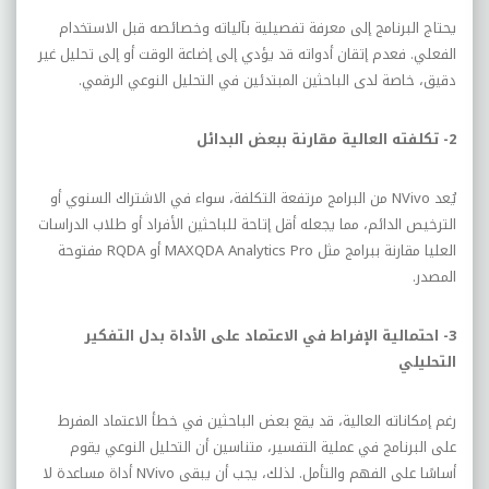
يحتاج البرنامج إلى معرفة تفصيلية بآلياته وخصائصه قبل الاستخدام
الفعلي. فعدم إتقان أدواته قد يؤدي إلى إضاعة الوقت أو إلى تحليل غير
دقيق، خاصة لدى الباحثين المبتدئين في التحليل النوعي الرقمي.
2- تكلفته العالية مقارنة ببعض البدائل
يُعد
NVivo
من البرامج مرتفعة التكلفة، سواء في الاشتراك السنوي أو
الترخيص الدائم، مما يجعله أقل إتاحة للباحثين الأفراد أو طلاب الدراسات
العليا مقارنة ببرامج مثل
MAXQDA Analytics Pro
أو
RQDA
مفتوحة
المصدر.
3- احتمالية الإفراط في الاعتماد على الأداة بدل التفكير
التحليلي
رغم إمكاناته العالية، قد يقع بعض الباحثين في خطأ الاعتماد المفرط
على البرنامج في عملية التفسير، متناسين أن التحليل النوعي يقوم
أساسًا على الفهم والتأمل. لذلك، يجب أن يبقى
NVivo
أداة مساعدة لا