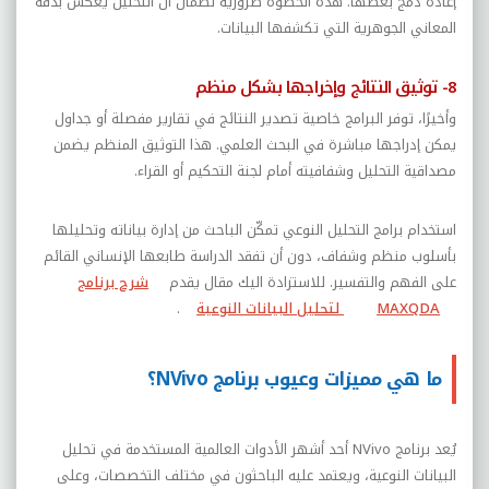
إعادة دمج بعضها. هذه الخطوة ضرورية لضمان أن التحليل يعكس بدقة
المعاني الجوهرية التي تكشفها البيانات.
8- توثيق النتائج وإخراجها بشكل منظم
وأخيرًا، توفر البرامج خاصية تصدير النتائج في تقارير مفصلة أو جداول
يمكن إدراجها مباشرة في البحث العلمي. هذا التوثيق المنظم يضمن
مصداقية التحليل وشفافيته أمام لجنة التحكيم أو القراء.
استخدام برامج التحليل النوعي تمكّن الباحث من إدارة بياناته وتحليلها
بأسلوب منظم وشفاف، دون أن تفقد الدراسة طابعها الإنساني القائم
على الفهم والتفسير. للاستزادة اليك مقال يقدم
شرح برنامج
MAXQDA
لتحليل البيانات النوعية
.
ما هي مميزات وعيوب برنامج NVivo؟
يُعد برنامج
NVivo
أحد أشهر الأدوات العالمية المستخدمة في تحليل
البيانات النوعية، ويعتمد عليه الباحثون في مختلف التخصصات، وعلى