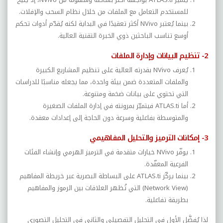
للمستخدم التعامل مع الملفات من خلال نظام السحب والإفلات.
بينما يُعتبر
NVivo
أكثر تعقيدًا في البداية لكنه يُقدّم أدوات تحكم
أوسع تناسب الباحثين ذوي الخبرة التقنية العالية.
2- تنظيم البيانات وإدارة الملفات
يُعرف
NVivo
بقدرته العالية على تنظيم المشاريع الكبيرة
والملفات المتعددة ضمن بيئة واحدة، مما يجعله مناسبًا للدراسات
التي تحتوي على بيانات ضخمة ومتنوعة.
أما
ATLAS.ti
فيتميّز بمرونته في إدارة الملفات الصغيرة
والمتوسطة بفاعلية وسرعة دون الحاجة إلى إعدادات معقدة.
3- إمكانات الترميز والتحليل المفاهيمي
يوفّر
NVivo
خيارات متقدمة في الترميز الهرمي وإنشاء الفئات
الفرعية المعقّدة.
بينما يركّز
ATLAS.ti
على البساطة البصرية عبر خريطة المفاهيم
(
Network View
) التي تُظهر العلاقات بين الرموز والمفاهيم
بطريقة تفاعلية.
لذا يُفضَّل الأول في التحليل التفصيلي والثاني في التحليل التصوري