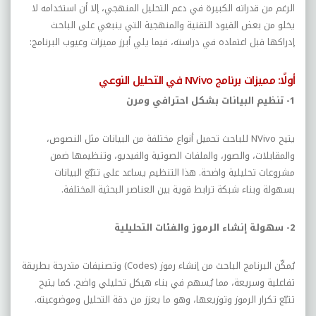
الرغم من قدراته الكبيرة في دعم التحليل المنهجي، إلا أن استخدامه لا
يخلو من بعض القيود التقنية والمنهجية التي ينبغي على الباحث
إدراكها قبل اعتماده في دراسته، فيما يلي أبرز مميزات وعيوب البرنامج:
أولًا: مميزات برنامج
NVivo
في التحليل النوعي
1- تنظيم البيانات بشكل احترافي ومرن
يتيح
NVivo
للباحث تحميل أنواع مختلفة من البيانات مثل النصوص،
والمقابلات، والصور، والملفات الصوتية والفيديو، وتنظيمها ضمن
مشروعات تحليلية واضحة. هذا التنظيم يساعد على تتبّع البيانات
بسهولة وبناء شبكة ترابط قوية بين العناصر البحثية المختلفة.
2- سهولة إنشاء الرموز والفئات التحليلية
يُمكّن البرنامج الباحث من إنشاء رموز (
Codes
) وتصنيفات متدرجة بطريقة
تفاعلية وسريعة، مما يُسهم في بناء هيكل تحليلي واضح. كما يتيح
تتبّع تكرار الرموز وتوزيعها، وهو ما يعزز من دقة التحليل وموضوعيته.