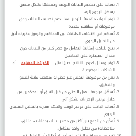
تساعد على تنظيم البيانات النوعية وحفظها بشكل منسق
يسهل الرجوع إليه.
توفر أدوات متقدمة للترميز، مما يدعم تصنيف البيانات وفق
موضوعات أو مفاهيم محددة.
تُسهم في اكتشاف العلاقات بين المفاهيم والرموز بطريقة أدق
من التحليل اليدوي.
تتيح للباحث إمكانية التعامل مع حجم كبير من البيانات دون
فقدان السيطرة على التفاصيل.
توفر وسائل لعرض النتائج بصريًا مثل
الخرائط الذهنية
أو
الشبكات الموضوعية.
تعزز من موضوعية التحليل عبر خطوات منهجية قابلة للتتبع
والتدقيق.
تُسهّل مراجعة العمل البحثي من قبل الفرق أو المحكمين من
خلال توثيق الإجراءات بشكل آلي.
تُساعد الباحث على توفير الوقت والجهد مقارنة بالتحليل التقليدي
اليدوي.
تُمكّن من الجمع بين أكثر من مصدر بيانات (مقابلات، وثائق،
ملاحظات) في تحليل واحد متكامل.
تزيد من مصداقية النتائج البحثية، إذ تُظهر أن التحليل تم