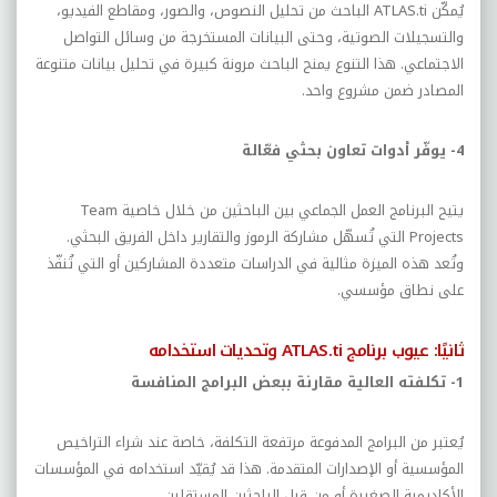
يُمكّن
ATLAS.ti
الباحث من تحليل النصوص، والصور، ومقاطع الفيديو،
والتسجيلات الصوتية، وحتى البيانات المستخرجة من وسائل التواصل
الاجتماعي. هذا التنوع يمنح الباحث مرونة كبيرة في تحليل بيانات متنوعة
المصادر ضمن مشروع واحد.
4- يوفّر أدوات تعاون بحثي فعّالة
يتيح البرنامج العمل الجماعي بين الباحثين من خلال خاصية
Team
Projects
التي تُسهّل مشاركة الرموز والتقارير داخل الفريق البحثي.
وتُعد هذه الميزة مثالية في الدراسات متعددة المشاركين أو التي تُنفّذ
على نطاق مؤسسي.
ثانيًا: عيوب برنامج
ATLAS.ti
وتحديات استخدامه
1- تكلفته العالية مقارنة ببعض البرامج المنافسة
يُعتبر من البرامج المدفوعة مرتفعة التكلفة، خاصة عند شراء التراخيص
المؤسسية أو الإصدارات المتقدمة. هذا قد يُقيّد استخدامه في المؤسسات
الأكاديمية الصغيرة أو من قبل الباحثين المستقلين.