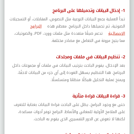
1- إدخال البيانات وتحميلها على البرنامج
تبدأ العملية بجمع البيانات النوعية مثل النصوص، المقابلات، أو التسجيلات
الصوتية، ثم تحميلها داخل البرنامج. معظم هذه
البرامج
الإحصائية
تدعم صيغًا متعددة مثل ملفات وورد،
PDF
، والصوتيات،
مما يتيح مرونة في التعامل مع مصادر مختلفة.
2- تنظيم البيانات في ملفات ومجلدات
بعد الإدخال، يقوم الباحث بترتيب البيانات في ملفات أو مجموعات داخل
البرنامج. هذا التنظيم يسهل العودة إلى أي جزء من البيانات لاحقًا،
ويمنح عملية التحليل هيكلًا منظمًا ومتسلسلًا.
3- قراءة البيانات قراءة متأنية
حتى مع وجود البرامج، يظل على الباحث قراءة البيانات بعناية للتعرف
على الملامح الأولية للمعاني والأنماط. البرامج توفر أدوات مساعدة،
لكنها لا تعوض عن الدور التفسيري الذي يقوم به الباحث.