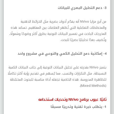
3- دعم التحليل البصري للبيانات
من أبرز مزايا
NVivo
أنه يقدّم أدوات بصرية مثل الخرائط الذهنية
والمخططات التفاعلية التي تُظهر العلاقات بين المفاهيم. تساعد هذه
المخرجات الباحث في تفسير البيانات النوعية بطرق أكثر وضوحًا وشمولًا،
وتُضيف بعدًا تحليليًا بصريًا للبحث.
4- إمكانية دمج التحليل الكمي والنوعي في مشروع واحد
يتميز
NVivo
بقدرته على تحليل البيانات النوعية إلى جانب البيانات الكمية
البسيطة، مثل التكرارات والنسب، مما يُسهم في تقديم رؤية أكثر تكاملًا
للظاهرة المدروسة. هذه الخاصية تجعله أداة مناسبة للبحوث المختلطة
).
Mixed Methods
(
ثانيًا: عيوب برنامج
NVivo
وتحديات استخدامه
1- يتطلب خبرة تقنية وتدريبًا مسبقًا