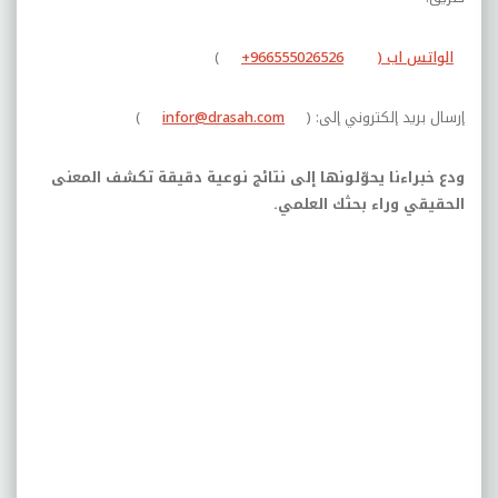
الواتس اب (
+966555026526
)
إرسال بريد إلكتروني إلى: (
infor@drasah.com
)
ودع خبراءنا يحوّلونها إلى نتائج نوعية دقيقة تكشف المعنى
الحقيقي وراء بحثك العلمي.