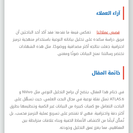
آراء العملاء
قصص عملائنا
تعكس قيمة ما نقدمه؛ فقد أكد أحد الباحثين أن
فريق دراسة ساعده على تحليل بياناته النوعية باستخدام منهجية ترميز
احترافية جعلت نتائجه أكثر مصداقية ووضوحًا. مثل هذه الشهادات
تختصر رسالتنا: نمنح البيانات صوتًا ومعنى.
خاتمة المقال
في ختام هذا المقال، يتضح أن برامج التحليل النوعي مثل
NVivo
و
ATLAS.ti
تمثل نقلة نوعية في مجال البحث العلمي، حيث تسهّل على
الباحث التعامل مع كميات كبيرة من البيانات غير الكمية وتنظيمها بطرق
أكثر دقة واحترافية. فهي لا تقتصر على تسريع عملية الترميز فحسب، بل
تُمكّن أيضًا من اكتشاف الأنماط الخفية وبناء علاقات مترابطة بين
المفاهيم، مما يعزز عمق التحليل وجودته.