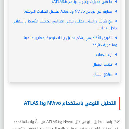
ما هي مميزات وعيوب برنامج ATLAS.ti؟
مقارنة بين برنامج NVivo وAtlas.ti لتحليل البيانات النوعية:
مع شركة دراسة… تحليل نوعي احترافي يكشف الأنماط والمعاني
داخل بياناتك
الفريق الأكاديمي يقدّم تحليل بيانات نوعية بمعايير عالمية
ومنهجية دقيقة
آراء العملاء
خاتمة المقال
مراجع المقال
التحليل النوعي باستخدام NVivo وATLAS.ti
تُعَدّ برامج التحليل النوعي مثل
NVivo
و
ATLAS.ti
من الأدوات المتقدمة
التي أحدثت نقلة نوعية في طرق معالجة البيانات غير الكمية، إذ تساعد