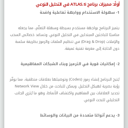
أولًا: مميزات برنامج
ATLAS.ti
في التحليل النوعي
1- سهولة الاستخدام وواجهة تفاعلية واضحة
يتميز البرنامج بواجهة مستخدم بسيطة وسهلة التعلّم، مما يجعله
مناسبًا للباحثين المبتدئين في التحليل النوعي. وتساعد خصائص السحب
والإفلات (
Drag & Drop
) في تنظيم الملفات والرموز بطريقة سلسة
دون الحاجة إلى معرفة تقنية عميقة.
2- إمكانيات قوية في الترميز وبناء الشبكات المفاهيمية
يُتيح البرنامج إنشاء رموز (
Codes
) وتوصيلها بعلاقات منطقية، مما يوفّر
رؤية بصرية لهيكل التحليل. ويمكن للباحث من خلال
Network View
تحديد العلاقات بين المفاهيم واكتشاف الأنماط، وهو ما يُثري الجانب
التحليلي للبحث النوعي.
3- يدعم أنواعًا متعددة من البيانات والوسائط