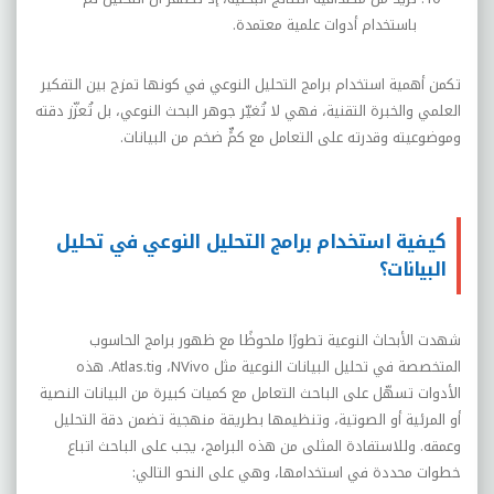
باستخدام أدوات علمية معتمدة.
تكمن أهمية استخدام برامج التحليل النوعي في كونها تمزج بين التفكير
العلمي والخبرة التقنية، فهي لا تُغيّر جوهر البحث النوعي، بل تُعزّز دقته
وموضوعيته وقدرته على التعامل مع كمٍّ ضخم من البيانات.
كيفية استخدام برامج التحليل النوعي في تحليل
البيانات؟
شهدت الأبحاث النوعية تطورًا ملحوظًا مع ظهور برامج الحاسوب
المتخصصة في تحليل البيانات النوعية مثل
NVivo
، و
Atlas.ti
. هذه
الأدوات تسهّل على الباحث التعامل مع كميات كبيرة من البيانات النصية
أو المرئية أو الصوتية، وتنظيمها بطريقة منهجية تضمن دقة التحليل
وعمقه. وللاستفادة المثلى من هذه البرامج، يجب على الباحث اتباع
خطوات محددة في استخدامها، وهي على النحو التالي: