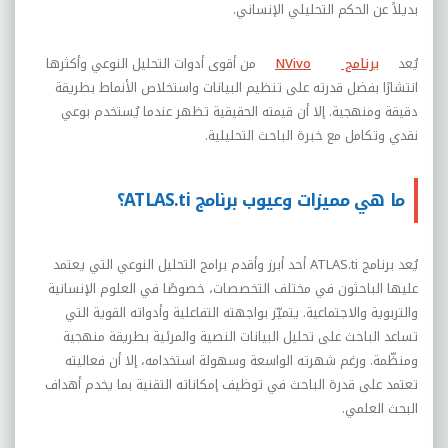
بديلاً عن الحكم التحليلي الإنساني.
يُعد
برنامج
NVivo
من أقوى أدوات التحليل النوعي وأكثرها
انتشارًا بفضل قدرته على تنظيم البيانات واستخلاص الأنماط بطريقة
دقيقة ومنهجية. إلا أن قيمته الحقيقية تظهر عندما يُستخدم بوعي
نقدي وتكامل مع خبرة الباحث التحليلية.
ما هي مميزات وعيوب برنامج ATLAS.ti؟
يُعد برنامج
ATLAS.ti
أحد أبرز وأقدم برامج التحليل النوعي التي يعتمد
عليها الباحثون في مختلف التخصصات، خصوصًا في العلوم الإنسانية
والتربوية والاجتماعية. يتميّز بواجهته التفاعلية وأدواته القوية التي
تساعد الباحث على تحليل البيانات النصية والمرئية بطريقة منهجية
ومنظّمة. ورغم شهرته الواسعة وسهولة استخدامه، إلا أن فعاليته
تعتمد على قدرة الباحث في توظيف إمكاناته التقنية بما يخدم أهداف
البحث العلمي.