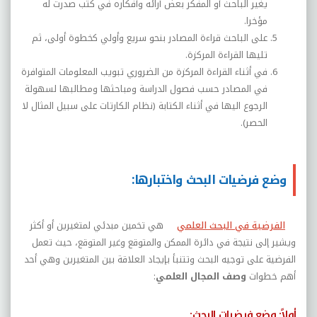
يغّير الباحث أو المفكر بعض آرائه وأفكاره في كتب صدرت له
مؤخرا.
على الباحث قراءة المصادر بنحو سريع وأولي كخطوة أولى، ثم
تليها القراءة المركزة.
في أثناء القراءة المركزة من الضروري تبويب المعلومات المتوافرة
في المصادر حسب فصول الدراسة ومباحثها ومطالبها لسهولة
الرجوع اليها في أثناء الكتابة (نظام الكارتات على سبيل المثال لا
الحصر).
وضع فرضيات البحث واختبارها:
الفرضية في البحث العلمي
هي تخمين مبدئي لمتغيرين أو أكثر
ويشير إلى نتيجة في دائرة الممكن والمتوقع وغير المتوقع، حيث تعمل
الفرضية على توجيه البحث وتتنبأ بإيجاد العلاقة بين المتغيرين وهي أحد
أهم خطوات
وصف المجال العلمي
:
أولاً: وضع فرضيات البحث: