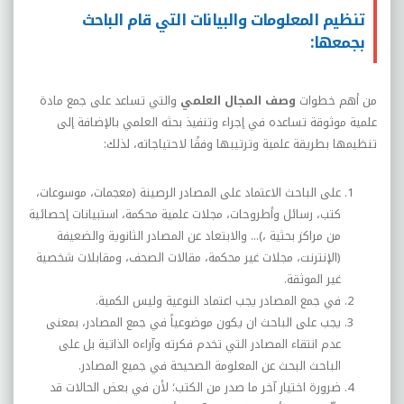
تنظيم المعلومات والبيانات التي قام الباحث
بجمعها:
من أهم خطوات
وصف المجال العلمي
والتي تساعد على جمع مادة
علمية موثوقة تساعده في إجراء وتنفيذ بحثه العلمي بالإضافة إلى
تنظيمها بطريقة علمية وترتيبها وفقًا لاحتياجاته، لذلك:
على الباحث الاعتماد على المصادر الرصينة (معجمات، موسوعات،
كتب، رسائل وأطروحات، مجلات علمية محكمة، استبيانات إحصائية
من مراكز بحثية ،)... والابتعاد عن المصادر الثانوية والضعيفة
(الإنترنت، مجلات غير محكمة، مقالات الصحف، ومقابلات شخصية
غير الموثقة.
في جمع المصادر يجب اعتماد النوعية وليس الكمية.
يجب على الباحث ان يكون موضوعياً في جمع المصادر، بمعنى
عدم انتقاء المصادر التي تخدم فكرته وآراءه الذاتية بل على
الباحث البحث عن المعلومة الصحيحة في جميع المصادر.
ضرورة اختيار آخر ما صدر من الكتب؛ لأن في بعض الحالات قد