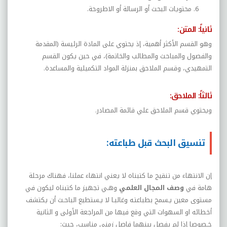
محتويات البحث أو الرسالة أو الاطروحة.
ثانياً: المتن:
وهو القسم الأكثر أهمية، إذ يحتوي على المادة الرئيسة (المقدمة
والفصول والمباحث والمطالب والخاتمة)، في حين يكون القسم
التمهيدي، وقسم الملاحق بمنزلة المواد التكميلية والمساعدة.
ثالثاً: الملاحق:
ويحتوي قسم الملاحق علي قائمة المصادر.
تنسيق البحث قبل طباعته:
إن الانتهاء من تنقيح ما كتبناه لا يعني انتهاء عملنا، فهناك مرحلة
هامة في
وصف المجال العلمي
وهـي تجهيز ما كتبناه ليكون في
مستوى معين يـسمح بطباعتـه وغالبـا لا يـستطيع الباحـث أن يكتشف
أخطائه او السهوات التي وقع فيها من المراجعة الأولى و الثانية
خـصوصا إذا لم يفصل بينهما فاصل زمني مناسب، حيث: