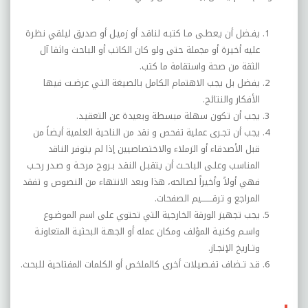
يفـضل أن يعطـى مـا كتبـه لناقـد أو زميـل أو صديق ليلقي نظرة
عليه أخيرة أو مجملة حتى ولو كان الكاتب أو الباحث واثقا آل
الثقة من صحة واستقامة ما كتب.
يفضل بل يجب الاهتمام الكامل بالصيغة التـي عرضـت فيها
الأفكار والنتائج.
يجب أن تكون سهلة مبسطة وبعيدة عن التعقيـد.
يجب أن تجـرى عملية تفحص و نقد من الناحية العلمية أيضاً من
قبل الأصدقاء أو الزملاء والاختصاصيين إذا لم يتوفر الناقد
المناسب وعلـى الباحـث أن يتقبـل النقـد بـروح مرحـة و صـدر رحـب
فهي أولاً وأخيراً لصالحه، هذا وبعد الانتهاء من النصوص و تفقد
المراجع و ترقــــــــيم الصفحات.
يجب تجهيز الورقة الخارجية التي تحتوي على اسم الموضـوع
واسـم وكنيـة المؤلف ومكان عمله أو الجهـة البحثيـة المتعاونـة
وتـاريخ الإنجـاز.
قـد تـضاف تفـصيلات أخرى كالملخص أو الكلمات المفتاحية للبحث
.