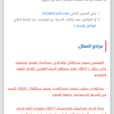
على الإيميل التالي
info@drasah.com
:
أو التواصل معنا وطلب الخدمة عبر الواتساب عبر الرابط التالي
(
تواصل واتساب
)
مراجع المقال:
النعيمي، محمد عبدالعال، والبياتي، عبدالجبار توفيق وخليفة،
غازي جمال. ( 2015).
طرق ومناهج البحث العلمي
. الوراق للنشر
والتوزيع.
عبدالعزيز، سلوى رمضان وعبدالعزيز، محمد عبدالعال. (2023). البحث
في الخدمة الاجتماعية. جامعة الفيوم
.
مركز البيان للدراسات والتخطيط. (2017).
خطوات كتابة البحث