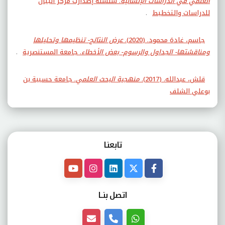
العلمي في الدراسات الإنسانية
. سلسلة إصدارت مركز البيان
للدراسات والتخطيط
.
جاسم، غادة محمود. (2020).
عرض النتائج- تنظيمها وتحليلها
ومناقشتها- الجداول والرسوم- بعض الأخطاء
. جامعة المستنصرية
.
قلش، عبدالله. (2017).
منهجية البحث العلمي
. جامعة حسيبة بن
بوعلي الشلف
تابعنـا
اتصل بنــا