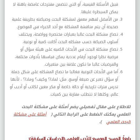
قبيل الأسئلة القيمية، أو التي تتضمن مقترحات غامضة باهتة لا
يمكن السيطرة عليها.
من الأفضل لفهم معمق لمشكلة البحث وصياغته بطريقة علمية
صحيحة أن يتم مناقشة المشكلة مع أحد الخبراء في الموضوع.
تصاغ مشكلة البحث غالبا بعبارات مختصرة وواضحة، ويختلف
أسلوب الصياغة حسب مشكله البحث أكانت كمية أو نوعية.
تصاغ مشكلة البحث في الأبحاث الكميه على هيئة سؤال أو
فرضية نظرا لوجود أرقام عددية يمكن قياسها بأدوات مختلفة،
والفرضيات غالبا ما تكون علاقة بين متغيرات.
أما في الأبحاث النوعية فغالبا ما تصاغ المشكله على شكل جملة
أو سؤال تعبر عن صيغة أوسع، مثل: لماذا؟ وكيف؟ وماذا؟ ، لأنها
تدرس فترات تاريخية أو حالة خاصة أو فكر معين لكاتب أو أديب أو
عالم، وكلها لا تتطلب مقارنة بين كميات.
للاطلاع على مقال تفصيلي يضم أمثلة على مشكلة البحث
العلمي يمكنك الضغط على الرابط التالي (
أمثلة على مشكلة
البحث العلمي
).
رابعاً: المسح الموسع للأدب العلمي(الدراسات السابقة):