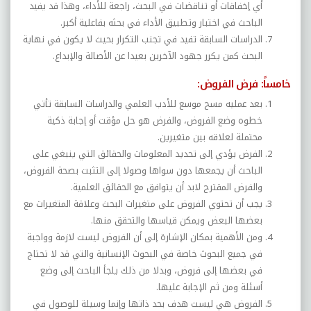
أي إخفاقات أو تناقضات في البحث، راجعة للأداء، وهذا قد يفيد
الباحث في اختبار وتطبيق الأداء في بحثه بفاعلية أكبر.
الدراسات السابقة تفيد في تجنب التكرار بحيث لا يكون في نهاية
البحث كمن يكرر جهود الآخرين بعيدا عن الأصالة والإبداع.
خامساً: فرض الفروض:
بعد عمليه مسح موسع للأدب العلمي والدراسات السابقة تأتي
خطوه وضع الفروض، والفرض هو حل مؤقت أو إجابة ذكية
محتملة لعلاقه بين متغيرين.
الفرض يؤدي إلى تحديد المعلومات والحقائق التي ينبغي على
الباحث أن يجمعها دون سواها وصولا إلى التثبت بصحة الفروض،
والفرض المقترح لابد أن يتوافق مع الحقائق العلمية.
يجب أن تحتوي الفروض على متغيرات البحث وعلاقة المتغيرات مع
بعضها البعض ويمكن قياسها والتحقق منها.
ومن الأهمية بمكان الإشارة إلى أن الفروض ليست لازمة وواجبة
في جميع البحوث خاصة في البحوث الإنسانية والتي قد لا تحتاج
في بعضها إلى فروض، وبدلا من ذلك يلجأ الباحث إلى وضع
أسئلة ومن ثم الإجابة عليها.
الفروض هي ليست هدف بحد ذاتها وإنما وسيلة للوصول في