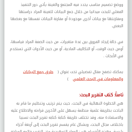
ووضع تصميم مناسب يحدد فيه المجتمع والعينة يأتي دور التنفيذ
الفعلي للبحث ميدانيا من خلال جمع البيانات للعينة المراد دراستها
ومقارنتها مع بيانات أخرى موجودة أو مقارنة البيانات نفسها مع بعضها
البعض.
في حالة إيجاد الفروق بين عدة متغيرات، من حيث الصفة المراد قياسها،
أومن حيث الوقت، أو التكاليف المادية، أو من حيث الأدوات التي تستخدم
في الأبحاث .
يمكنك تصفح مقال تفصيلي تحت عنوان (
طرق جمع البيانات
والمعلومات في البحث العلمي
)
ثامناً: كتاب التقرير البحث:
هي الخطوة النهائية في البحث، حيث يتم ترتيب وتنظيم ما قام به
الباحث بطريقة علمية منظمة يسهل على الآخرين قراءته والاطلاع عليه
والاستفادة منه، وقد تختلف طريقة كتابة كتابه تقرير البحث نسبيا
باختلاف مجال البحث، وبشكل عام يقسم تقرير البحث إلى أربعة أجزاء
رئيسة، وهذه الأقسام هي: المواد التمهيدية متن التقرير قائمه المراجع