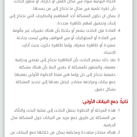
الحياة اليومية سواء في مكان العمل أو خارجه، أو شعور الباحث
بأن ثغرة علمية في مجالٍ ما تحتاج إلى من يسدها.
يمكن ان تكون المشكلة أحد المفاهيم والنظريات التي تحتاج إلى
إثبات وتحقيق لفهم ظاهرة محددة.
العادة فإن الباحث يشعر أو يلحظ بأن هناك تغييرات غير مألوفة
في العادة أو السلوكيات أو في المواقف وهي ليست بحادثة
منفردة أو ظاهرة منعزلة، وإنما ظاهرة تكررت بحيث أثارت
الانتباه.
بعد ذلك يشعر الباحث بأن الظاهرة تحتاج إلى تقصي ودراسة
معمقة، والشعور بالمشكلة لا يعني البتة بأن هناك مشكلة
حقيقية تحتاج إلى حل وإنما هي فقط الخطوة الأولى يعقبها
جمع بيانات ومراجعة مصادر، ليصل بعدها إلى تحديد المشكلة
بشكل دقيق.
ثانياً: جمع البيانات الأولى:
هذه المرحلة أو الخطوة ينتقل الباحث إلى عملية البحث والتأكد
من المشكلة عن طريق جمع مزيد من البيانات حول المشكلة محل
الدراسة.
هناك مصادر متعددة ومختلفة يمكن من خلالها جمع البيانات عن