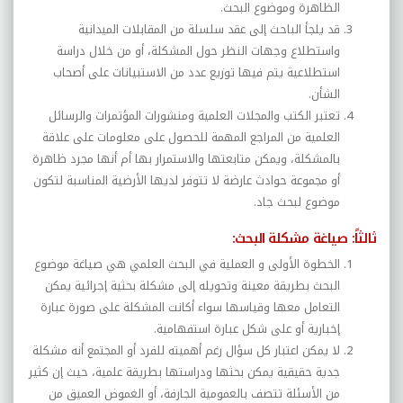
الظاهرة وموضوع البحث.
قد يلجأ الباحث إلى عقد سلسلة من المقابلات الميدانية
واستطلاع وجهات النظر حول المشكلة، أو من خلال دراسة
استطلاعية يتم فيها توزيع عدد من الاستبيانات على أصحاب
الشأن.
تعتبر الكتب والمجلات العلمية ومنشورات المؤتمرات والرسائل
العلمية من المراجع المهمة للحصول على معلومات على علاق
ة
بالمشكلة، ويمكن متابعتها والاستمرار بها أم أنها مجرد ظاهرة
أو مجموعة حوادث عارضة لا تتوفر لديها الأرضية المناسبة لتكون
موضوع لبحث جاد.
ثالثاً: صياغة مشكلة
البحث:
الخطوة الأولى و العملية في البحث العلمي هي صياغة موضوع
البحث بطريقة معينة وتحويله إلى مشكلة بحثية إجرائية يمكن
التعامل معها وقياسها سواء أكانت المشكلة على صورة عبارة
إخبارية أو على شكل عبارة استفهامية.
لا يمكن اعتبار كل سؤال رغم أهميته للفرد أو المجتمع أنه مشكلة
جدية حقيقية يمكن بحثها ودراستها بطريقة علمية، حيث إن كثير
من الأسئلة تتصف بالعمومية الجارفة، أو الغموض العميق من