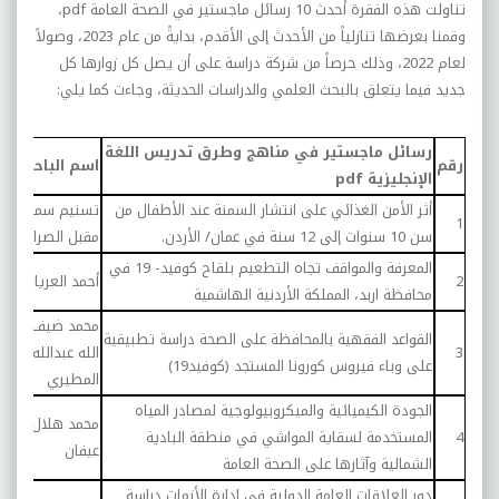
تناولت هذه الفقرة أحدث 10 رسائل ماجستير في الصحة العامة
pdf
،
وقمنا بعرضها تنازلياً من الأحدث إلى الأقدم، بدايةً من عام 2023، وصولاً
لعام 2022، وذلك حرصاً من شركة دراسة على أن يصل كل زوارها كل
جديد فيما يتعلق بالبحث العلمي والدراسات الحديثة، وجاءت كما يلي:
رسائل ماجستير في مناهج وطرق تدريس اللغة
س
رقم
اسم الباحث
الإنجليزية
pdf
ال
أثر الأمن الغذائي على انتشار السمنة عند الأطفال من
تسنيم سميح
23
1
سن 10 سنوات إلى 12 سنة في عمان/ الأردن.
مقبل الصرايرة
المعرفة والمواقف تجاه التطعيم بلقاح كوفيد- 19 في
2
أحمد العريان
23
محافظة اربد، المملكة الأردنية الهاشمية
محمد ضيف
القواعد الفقهية بالمحافظة على الصحة دراسة تطبيقية
3
الله عبدالله
22
على وباء فيروس كورونا المستجد (كوفيد19)
المطيري
الجودة الكيميائية والميكروبيولوجية لمصادر المياه
محمد هلال
4
المستخدمة لسقاية المواشي في منطقة البادية
22
عيفان
الشمالية وآثارها على الصحة العامة
دور العلاقات العامة الدولية في إدارة الأزمات دراسة