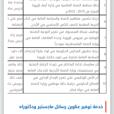
وجيدة مضوي
5
حالة منظمة الصحة العالمية في إدارة أزمة كورونا
22
إدريس مضوي
الفترة من 2019- 2022م
درجة تضمين مفاهيم الصحة والسلامة العامة في كتاب
صقر على صقر
21
6
التربية المهنية للصف الثامن الأساسي في الأردن
النعناعة
توظيف شبكة الفيسبوك في تعزيز التوعية الصحية
مريم زياد
7
للوقاية من فيروس كورونا: وحدة العلاقات العامة في
21
حسن عبدالله
وزارة الصحة الفلسطينية نموذجاً
درجة تطبيق المدارس الحكومية في لواء ماركا لإجراءات
آلاء داود
21
8
السلامة العامة للصحة في ضوء جائحة كورونا
محمد عقل
أثر ممارسات إدارة المخاطر في جودة الرعاية الصحية
خالد واصف
20
9
في مستشفيات وزارة الصحة الأردنية للخدمات العامة
محمد بدوان
أثر الأمن الوظيفي على تعزيز الإبداع الإداري في
نايف خالد
10
القطاع الحكومي دراسة حالة موظفي وزارة الصحة
درويش حاجي
20
العامة في دولة قطر
الشرشني
خدمة توفير عناوين رسائل ماجستير ودكتوراه