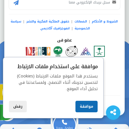
الشروط و الأحكام
الضمانات
حقوق الملكية الفكرية والنشر
سياسة
|
|
|
الخصوصية
انفوجرافيك أكاديمي
|
عضو فى
دفع آمن من خلال
موافقة على استخدام ملفات الارتباط
يستخدم هذا الموقع ملفات الارتباط (Cookies)
لتحسين تجربتك أثناء التصفح، ولمساعدتنا في
تحليل أداء الموقع.
جميع الحقوق محفوظة © شركة دراسة
موافقة
رفض
تواصل معنا