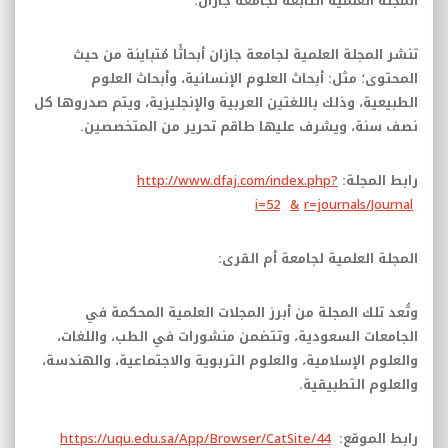
المجلة العلمية التابعة لجامعة جازان:
تنشر المجلة العلمية لجامعة جازان أبحاثًا مُتباينة من حيث
المحتوى؛ مثل: أبحاث العلوم الإنسانية، وأبحاث العلوم
الطبيعية، وذلك باللغتين العربية والإنجليزية، ويتم صدروها كل
نصف سنة، ويشرف عليها طاقم تحرير من المتخصصين.
رابط المجلة:
http://www.dfaj.com/index.php?
i=52
&
r=journals/Journal
المجلة العلمية لجامعة أم القرى:
وتُعد تلك المجلة من أبرز المجلات العلمية المحكمة في
الجامعات السعودية، وتتضمن منشورات في الطب، واللغات،
والعلوم الإسلامية، والعلوم التربوية والاجتماعية، والهندسة،
والعلوم التطبيقية.
رابط الموقع:
https://uqu.edu.sa/App/Browser/CatSite/44