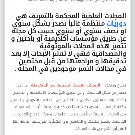
المجلات العلمية المحكمة بالتعريف هي
دوريات
منتظمة غالباً تصدر بشكل سنوي
أو نصف سنوي أو سنوي حسب كل مجلة
عن طريق مؤسسات أكاديمية أو باحثين و
تتميز هذه المجلات بالموثوقية
والمصداقية فهي لا تنشر الأبحاث إلا بعد
تدقيقها و مراجعتها من قبل مختصين
في مجالات النشر موجودين في المجلة .
تتنوع وتتعدد
المجلات العلمية المحكمة في السعودية
و التي
تصدر من خلال الجامعات أو عن طريق المؤسسات الأكاديمية و الباحثين
بهدف رفع المستوى العلمي و الثقافي في المجتمع السعودي و تحسين
مكانة الجامعات السعودية حيث تلعب كمية و نوعية الأبحاث المنشورة
في المجلات العلمية دوراً في ترتيب الجامعات و هذا ما يدفع العديد من
الجامعات لتحفيز طلابها و العاملين في الهيئات التدريسية التابعة لها
لنشر أبحاثهم في هذه المجلات .