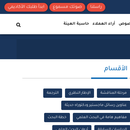
راسلنا
صوتك مسموع
ابدأ طلبك الأكاديمي
نصوص
أراء العملاء
حاسبة العينة
الأقسام
مرحلة المناقشة
الإطار النظري
الترجمة
عناوين رسائل ماجستير ودكتوراه حديثة
مفاهيم هامة في البحث العلمي
خطة البحث
الدراسات السابقة
أدوات البحث العلمي