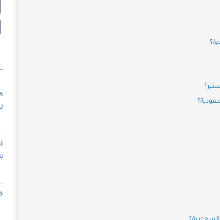
ية؟
ستير؟
ك
سعودية؟
ل
أ
ب
خ
 السعودية؟