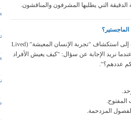
ة الدقيقة التي يطلبها المشرفون والمناقشون.
ا
الماجستير؟
ت
يهدف إلى استكشاف "تجربة الإنسان المعيشة" (Lived
لمنهج عندما نريد الإجابة عن سؤال: "كيف يعيش الأفراد
ا
كم عددهم؟".
ن
حد.
المفتوح.
ط
الفصول المزدحمة.