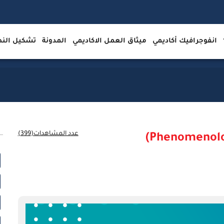
انفوجرافيك أكاديمي
ميثاق العمل الاكاديمي
المدونة
تشكيل ال
عدد المشاهدات(399)
نموذج كتابة البحث الظاهراتي (Phenomenology)