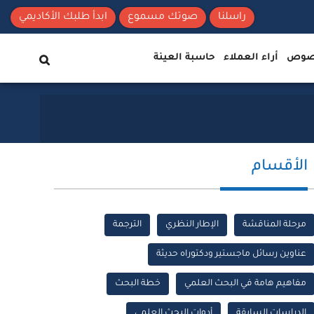
راسلنا
صوتك مسموع
ابدأ طلبك الأكاديمي
نصوص
أراء العملاء
حاسبة العينة
الأقسام
مرحلة المناقشة
الإطار النظري
الترجمة
عناوين رسائل ماجستير ودكتوراه حديثة
مفاهيم هامة في البحث العلمي
خطة البحث
الدراسات السابقة
أدوات البحث العلمي