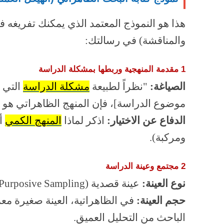
هذا هو النموذج المعتمد الذي يمكنك تفريغه في
والمناقشة) في رسالتك:
1 مقدمة المنهجية وربطها بمشكلة الدراسة
الصياغة:
"نظراً لطبيعة
مشكلة الدراسة
التي 
موضوع الدراسة]، فإن المنهج الظاهراتي هو ا
الدفاع عن الاختيار:
اذكر لماذا
المنهج الكمي
أو
ومركبة).
2 مجتمع وعينة الدراسة
نوع العينة:
عينة قصدية (Purposive Sampling) أو عينة كرة الثلج.
حجم العينة:
الباحث من التحليل العميق.