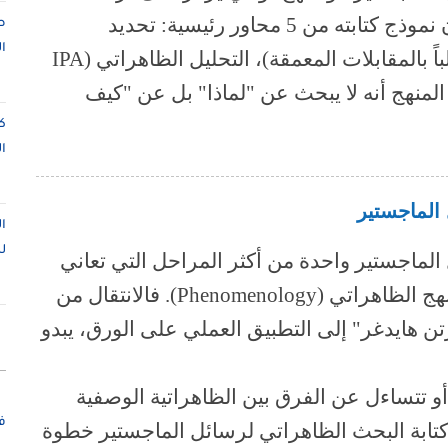
"الظاهرة" كما يعيشها ويختبرها الأفراد. يتكون نموذج كتابته من 5 محاور رئيسية: تحديد
ص
ا
الظاهرة، اختيار المشاركين، جمع البيانات (غالباً بالمقابلات المعمقة)، التحليل الظاهراتي (IPA
المنهج أنه لا يبحث عن "لماذا" بل عن "كيف
ك
ا
 الماجستير
ا
ل
 الماجستير واحدة من أكثر المراحل التي تعاني
منها الباحثات والباحثون، خاصة عند اختيار المنهج الظاهراتي (Phenomenology). فالانتقال من
تن هايدغر" إلى التطبيق العملي على الورق، يبدو
 تتساءل عن الفرق بين الظاهراتية الوصفية
ف
كتابة البحث الظاهراتي لرسائل الماجستير خطوة