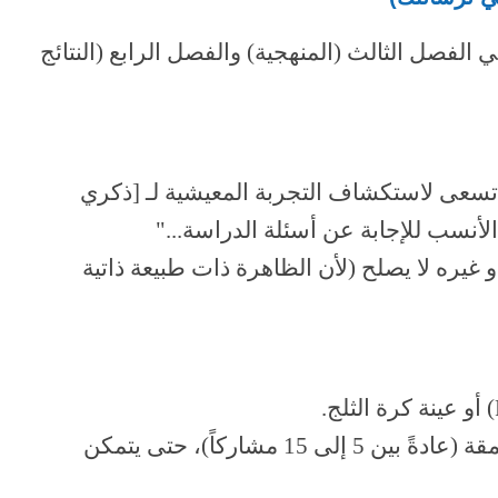
 الفصل الثالث (المنهجية) والفصل الرابع (النتائج
تسعى لاستكشاف التجربة المعيشية لـ [ذكري
لأنسب للإجابة عن أسئلة الدراسة..."
 غيره لا يصلح (لأن الظاهرة ذات طبيعة ذاتية
في الظاهراتية، العينة صغيرة معمقة (عادةً بين 5 إلى 15 مشاركاً)، حتى يتمكن