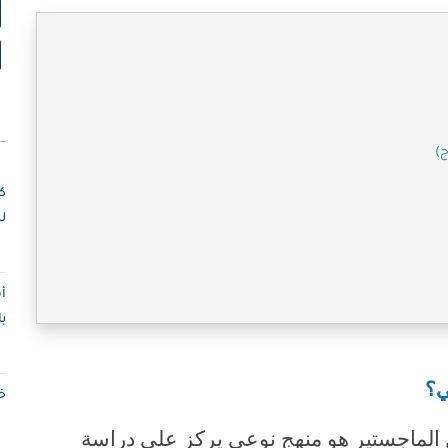
ج)
ك
ل
أ
ب
ي؟
خ
تي (Phenomenology) لرسائل الماجستير هو منهج نوعي يركز على دراسة