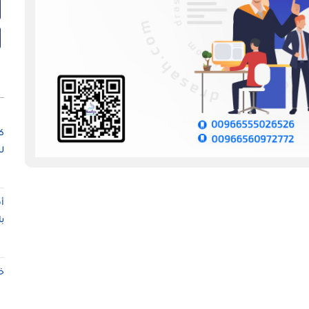
ك
ل
أ
ب
خ