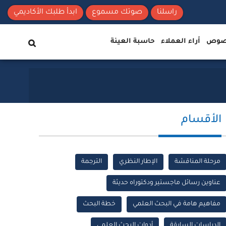
راسلنا
صوتك مسموع
ابدأ طلبك الأكاديمي
نصوص
أراء العملاء
حاسبة العينة
الأقسام
مرحلة المناقشة
الإطار النظري
الترجمة
عناوين رسائل ماجستير ودكتوراه حديثة
مفاهيم هامة في البحث العلمي
خطة البحث
الدراسات السابقة
أدوات البحث العلمي