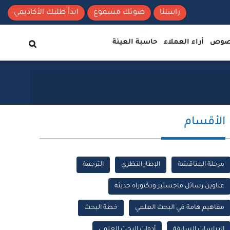
راسلنا
صوتك مسموع
ابدأ طلبك الأكاديمي
نصوص
أراء العملاء
حاسبة العينة
الأقسام
مرحلة المناقشة
الإطار النظري
الترجمة
عناوين رسائل ماجستير ودكتوراه حديثة
مفاهيم هامة في البحث العلمي
خطة البحث
الدراسات السابقة
أدوات البحث العلمي