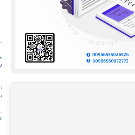
ك
ل
أ
ب
خ