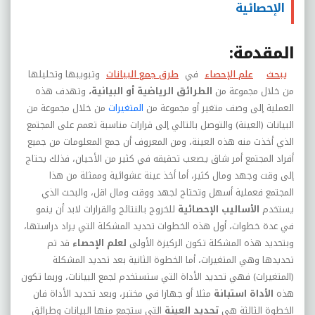
الإحصائية
المقدمة:
يبحث
علم الإحصاء
في
طرق جمع البيانات
وتبويبها وتحليلها
من خلال
مجموعة من
الطرائق الرياضية أو البيانية
،
وتهدف هذه
العملية إلى وصف متغير
أو مجموعة من
المتغيرات
من خلال
مجموعة من
البيانات (العينة) والتوصل
بالتالي إلى قرارات مناسبة تعمم على المجتمع
الذي أخذت منه هذه العينة، ومن
المعروف أن جمع المعلومات من جميع
أفراد المجتمع أمر شاق يصعب تحقيقه في
كثير من الأحيان، فذلك يحتاج
إلى وقت وجهد ومال كثير، أما أخذ عينة عشوائية
وممثلة من هذا
المجتمع فعملية أسهل وتحتاج لجهد ووقت ومال اقل، والبحث الذي
يستخدم
الأساليب الإحصائية
للخروج بالنتائج والقرارات لابد أن ينمو
في عدة خطوات، أول هذه الخطوات تحديد المشكلة التي يراد دراستها،
وبتحديد
هذه المشكلة تكون الركيزة الأولى
لعلم الإحصاء
قد تم
تحديدها وهي المتغيرات، أما
الخطوة الثانية بعد تحديد المشكلة
(المتغيرات) فهي تحديد الأداة التي ستستخدم لجمع
البيانات، وربما تكون
هذه
الأداة استبانة
مثلا أو جهازا في مختبر، وبعد تحديد
الأداة فان
الخطوة الثالثة هي
تحديد العينة
التي ستجمع منها البيانات وطرائق