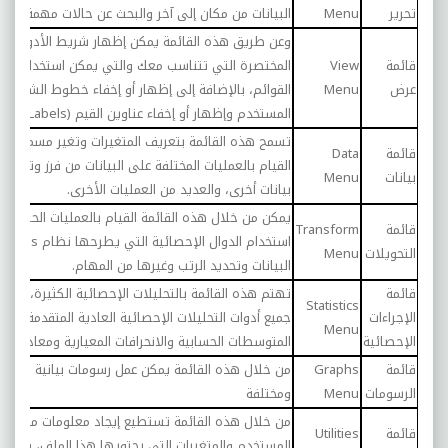
تحرير
Menu
البيانات من مكان إلى آخر والبحث عن حالات مهمة.
وعن طريق هذه القائمة يمكن إظهار شريط الأدوات وال
قائمة
View
المختصرة التي تتناسب معك والتي يمكن استخدامها ب
عرض
Menu
القوائم، بالإضافة إلى إظهار أو إخفاء خطوط الشبكة 
المستخدم وإظهار أو إخفاء عناوين القيم (
alue Labels
تسمح هذه القائمة بتعريف المتغيرات وتغير مسمياتها
قائمة
Data
القيام بالعمليات المختلفة على البيانات من فرز وتحويل
بيانات
Menu
بيانات أخرى، والعديد من العمليات الأخرى.
يمكن من خلال هذه القائمة القيام بالعمليات الحسابية 
قائمة
Transform
استخدام الدوال الإحصائية التي يطرحها نظام
spss
وإ
التحويلات
Menu
البيانات وتحديد الرتب وغيرها من المهام.
قائمة
تهتم هذه القائمة بالتحليلات الإحصائية الكثيرة، حيث
Statistics
الإجراءات
جميع أدوات التحليلات الإحصائية العادية المتقدمة مث
Menu
الإحصائية
المتوسطات الحسابية والانحرافات المعيارية ومعادلات الا
قائمة
Graphs
من خلال هذه القائمة يمكن عمل رسومات بيانية بأشكا
الرسومات
Menu
ومختلفة
من خلال هذه القائمة تستطيع إيجاد معلومات مفصلة 
قائمة
Utilities
المستخدم والمتغيرات التي يحتويها هذا الملف، وتعر