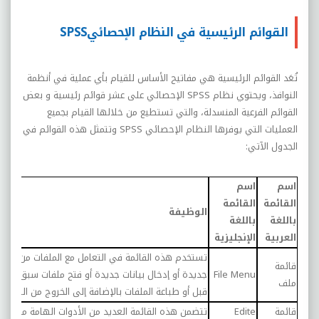
القوائم الرئيسية في النظام الإحصائيSPSS
تُعَد القوائم الرئيسية هي مفاتيح الأساس للقيام بأي عملية في أنظمة
النوافذ، ويحتوي نظام
SPSS
الإحصائي على عشر قوائم رئيسية و بعض
القوائم الفرعية المنسدلة، والتي تستطيع من خلالها القيام بجميع
العمليات التي يوفرها النظام الإحصائي
SPSS
وتتمثل هذه القوائم في
الجدول الآتي:
اسم
اسم
القائمة
القائمة
الوظيفة
باللغة
باللغة
العربية
الإنجليزية
تستخدم هذه القائمة في التعامل مع الملفات من حيث 
قائمة
File Menu
جديدة أو إدخال بيانات جديدة أو فتح ملفات سبق وتم 
ملف
قبل أو طباعة الملفات بالإضافة إلى الخروج من النظام.
قائمة
Edite
تتضمن هذه القائمة العديد من الأدوات الهامة مثل نس