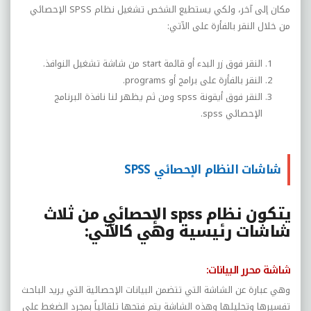
مكان إلى آخر، ولكي يستطيع الشخص تشغيل نظام
SPSS
الإحصائي
من خلال النقر بالفأرة على الآتي:
النقر فوق زر البدء أو قائمة
start
من شاشة تشغيل النوافذ.
النقر بالفأرة على برامج أو
programs
.
النقر فوق أيقونة
spss
ومن ثم يظهر لنا نافذة البرنامج
الإحصائي
spss
.
شاشات النظام الإحصائي SPSS
يتكون نظام
spss
الإحصائي من ثلاث
شاشات رئيسية وهي كالآتي:
شاشة محرر البيانات:
وهي عبارة عن الشاشة التي تتضمن البيانات الإحصائية التي يريد الباحث
تفسيرها وتحليلها وهذه الشاشة يتم فتحها تلقائياً بمجرد الضغط على