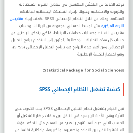
يوجد العديد من الباحثين المهتمين في ميادين العلوم الاقتصادية
والتربوية والاجتماعية وغيرها بإجراء التحليلات الإحصائية لبياناتهم
المختلفة، وذلك من خلال النظام الإحصائي
SPSS
بهدف إيجاد
مقاييس
النزعة المركزية
مثل الوسط الحسابي لمجموعة من البيانات، وحساب
مقاييس التشتت وحسابات معاملات الارتباط، فلكي يتمكن الباحثين من
حساب كل هذه التحليلات الإحصائية يلجئون إلى استخدام برامج التحليل
الإحصائي ومن أهم هذه البرامج هو برنامج التحليل الإحصائي (
SPSS
)،
وهو اختصار للكلمة الإنجليزية
)
Statistical Package for Social Sciences
(
كيفية تشغيل النظام الإحصائي SPSS
قبل القيام بتشغيل نظام التحليل الإحصائي
SPSS
يحب التعرف على
الفأرة وهي الأداة الرئيسية في التنقل بين ملفات جهاز التشغيل أو
الحاسب الآلي حيث أنها تقوم بالعديد من المهام مثل التحكم بمؤشر
الشاشة والتنقل بين النوافذ وتصغيرها وتكبيرها، وإمكانية نقلها من