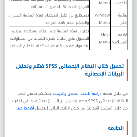
الأدوات
Menu
المجموعات
Sets
للمتغيرات المختلفة.
قائمة
Window
تستطيع من خلال استخدام هذه القائمة التنقل بين النو
إطار
Menu
والتحكم بحجم هذه النوافذ.
تحتوي هذه القائمة على نظام مساعدة تفاعلي يمكن 
قائمة
Help
الحصول على إجابات كثيرة للعديد من التساؤلات التي
المساعدة
Menu
عند مواجهة مشكلة مع استخدام النظام الإحصائي
SS
تحميل كتاب النظام الإحصائي SPSS فهم وتحليل
البيانات الإحصائية
من خلال منصة
دراسة للبحث العلمي والترجمة
يمكنكم تحميل كتاب
النظام الإحصائي
SPSS
فهم وتحليل البيانات الإحصائية، والتي توفره
من خلال المكتبة المجانبة من خلال الرابط التالي للتحميل
أضغط هنا
.
الخاتمة