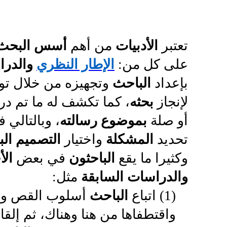
تعتبر
الأدبيات
من أهم
أسس البحث 
على كل من:
الإطار النظري
والدرا
بإعداد
الباحث
وتجهيزه من خلال توف
لإنجاز
بحثه
، كما تكشف له ما تم د
أو صلة
بموضوع رسالته
، وبالتالي 
تحديد
المشكلة
واختيار
التصميم ال
وكثيرا ما يقع
الباحثون
في بعض
الأ
والدراسات السابقة
مثل:
(1) اتباع
الباحث
أسلوب القص وال
واقتطفاها من هنا وهناك، ثم إلقا