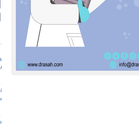
ك
ل
أ
ب
خ