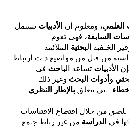
العلمي
، ومعلوم أن
الأدبيات
تشتمل
سات السابقة،
فهي تقوم
ير الخلفية
البحثية
الملائمة
راسته من قبل من مواضيع ذات ارتباط
فإن
الأدبيات
تساعد
الباحث
في
بحثي
و
أدوات البحث
وغير ذلك.
خطاء
التي تتعلق
بالإطار النظري
لصق من خلال اقتطاع الاقتباسات
ئها في
الدراسة
من غير رباط جامع