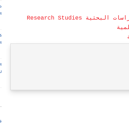
ص
ا
ية Research Studies
مية
ك
ا
ا
ل
ف