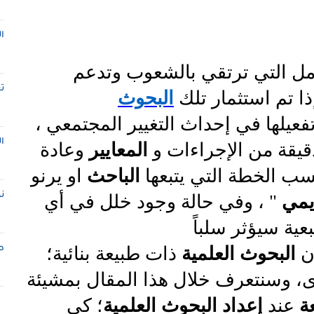
ا
امل التي ترتقي بالشعوب وتدعم
ت
ذا تم استثمار تلك
البحوث
تفعيلها في إحداث التغيير المجتمعي ،
ا
يقة من الإجراءات و
المعايير
وعادة
سب الخطة التي يتبعها
الباحث
او يرنو
ن
ديمي
" ، وفي حالة وجود خلل في أي
بعية سيؤثر سلباً
أن
البحوث العلمية
ذات طبيعة بنائية؛
ط
ى، وسنتعرف خلال هذا المقال بمشيئة
ة
عند
إعداد البحوث العلمية
؛ كي