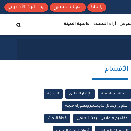
راسلنا
صوتك مسموع
ابدأ طلبك الأكاديمي
نصوص
أراء العملاء
حاسبة العينة
الأقسام
مرحلة المناقشة
الإطار النظري
الترجمة
عناوين رسائل ماجستير ودكتوراه حديثة
مفاهيم هامة في البحث العلمي
خطة البحث
الدراسات السابقة
أدوات البحث العلمي