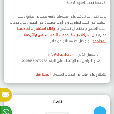
أكاديمية نايف للعلوم الأمنية.
بذلك تكون قد تعرفت على معلومات وافية بخصوص
مجتمع وعينة
الدراسة في البحث العلمي
،
وإذا أردت مساعدة في الحصول على خدمات
البحث العلمي بإمكانك أن تستعين بـ
وكالة استشارات أكاديمية
مميزة مثل
شركة دراسة لخدمات البحث العلمي والترجمة
المعتمدة
، وتواصل معهم الآن من خلال
:
الايميل التالي
:
info@drasah.com
أو التواصل عبر الواتساب على الرقم
:
00966560972772
موافقة على استخدام ملفات الارتباط
للاطلاع على مزيد من الخدمات المميزة
:
أضغط هنا
يستخدم هذا الموقع ملفات الارتباط (Cookies)
لتحسين تجربتك أثناء التصفح، ولمساعدتنا في
تحليل أداء الموقع.
تابعنـا
موافقة
رفض