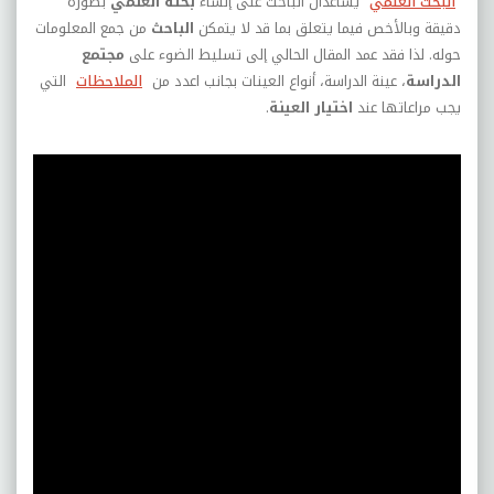
البحث العلمي
يساعدان الباحث على إنشاء
بحثه العلمي
بصورة
دقيقة وبالأخص فيما يتعلق بما قد لا يتمكن
الباحث
من جمع المعلومات
حوله. لذا فقد عمد المقال الحالي إلى تسليط الضوء على
مجتمع
الدراسة
، عينة الدراسة، أنواع العينات بجانب اعدد من
الملاحظات
التي
يجب مراعاتها عند
اختيار العينة
.