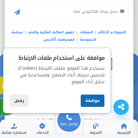
الشروط و الأحكام
الضمانات
حقوق الملكية الفكرية والنشر
سياسة
|
|
|
الخصوصية
انفوجرافيك أكاديمي
|
عضو فى
موافقة على استخدام ملفات الارتباط
يستخدم هذا الموقع ملفات الارتباط (Cookies)
لتحسين تجربتك أثناء التصفح، ولمساعدتنا في
دفع آمن من خلال
تحليل أداء الموقع.
موافقة
رفض
جميع الحقوق محفوظة © شركة دراسة
تواصل معنا
الرئيسية
المدونة
الخدمات
استشارة مجانية