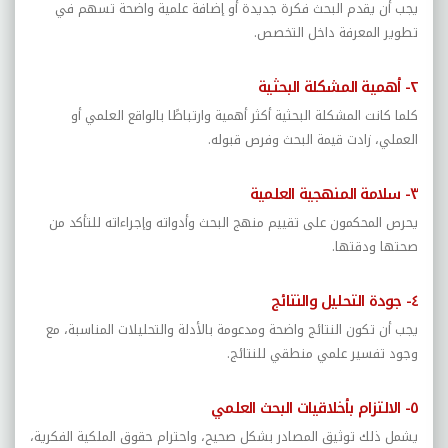
يجب أن يقدم البحث فكرة جديدة أو إضافة علمية واضحة تسهم في
تطوير المعرفة داخل التخصص.
٢- أهمية المشكلة البحثية
كلما كانت المشكلة البحثية أكثر أهمية وارتباطًا بالواقع العلمي أو
العملي، زادت قيمة البحث وفرص قبوله.
٣- سلامة المنهجية العلمية
يحرص المحكمون على تقييم منهج البحث وأدواته وإجراءاته للتأكد من
صحتها ودقتها.
٤- جودة التحليل والنتائج
يجب أن تكون النتائج واضحة ومدعومة بالأدلة والتحليلات المناسبة، مع
وجود تفسير علمي منطقي للنتائج.
٥- الالتزام بأخلاقيات البحث العلمي
يشمل ذلك توثيق المصادر بشكل صحيح، واحترام حقوق الملكية الفكرية،