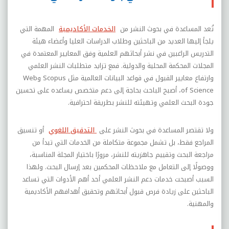
تُعد المساعدة في بحوث النشر من
الخدمات الأكاديمية
المهمة التي
يلجأ إليها العديد من الباحثين وطلاب الدراسات العليا وأعضاء هيئة
التدريس الراغبين في نشر أبحاثهم العلمية وفق المعايير المعتمدة في
المجلات المحكمة المحلية والدولية. فمع تزايد متطلبات النشر العلمي
وارتفاع معايير القبول في قواعد البيانات العالمية مثل Scopus وWeb
of Science، أصبح الباحث بحاجة إلى دعم متخصص يساعده على تحسين
جودة البحث العلمي وتهيئته للنشر بطريقة احترافية.
ولا تقتصر المساعدة في بحوث النشر على
التدقيق اللغوي
أو تنسيق
المراجع فقط، بل تشمل مجموعة متكاملة من الخدمات التي تبدأ من
مراجعة البحث وتقييم جاهزيته للنشر، مرورًا باختيار المجلة المناسبة،
ووصولًا إلى التعامل مع ملاحظات المحكمين بعد إرسال البحث. ولهذا
السبب أصبحت خدمات دعم النشر العلمي أحد أهم الأدوات التي تساعد
الباحثين على زيادة فرص قبول أبحاثهم وتحقيق أهدافهم الأكاديمية
والمهنية.