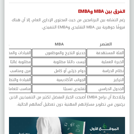
الفرق بين MBA وEMBA
رغم التشابه بين البرنامجين من حيث المحتوى الإداري العام، إلا أن هناك
فروقًا جوهرية بين MBA التقليدي وEMBA التنفيذي.
العنصر
MBA
EMBA
الفئة المستهدفة
حديثو التخرج والموظفون
القيادات والمهنيون
الخبرة العملية
ليست دائمًا مطلوبة
مطلوبة غالبًا
نظام الدراسة
دوام جزئي أو كامل
مرن ومناسب للموظ
التركيز
الجوانب الأكاديمية
القيادة والتطبيق ا
الجدول الدراسي
تقليدي نسبيًا
مناسب للعاملين
ويُلاحظ أن برامج EMBA أصبحت الخيار المفضل لكثير من التنفيذيين الذين
يرغبون في تطوير مساراتهم المهنية دون تعطيل أعمالهم الحالية.