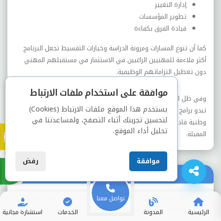
إدارة التغيير
تطوير المؤسسات
قيادة الفرق بكفاءة
كما أن تنوع المسارات ومرونة الدراسة وخيارات التقسيط تجعل البرنامج
أكثر ملاءمة للمهنيين الراغبين في الاستثمار في مستقبلهم المهني
دون تعطيل التزاماتهم الوظيفية.
موافقة على استخدام ملفات الارتباط
وفي ظل التوسع الاقتصادي والتحول الرقمي الذي تشهده المملكة،
يستخدم هذا الموقع ملفات الارتباط (Cookies)
تبدو برامج EMBA واحدة من أهم الأدوات التي تساعد على إعداد قيادات
لتحسين تجربتك أثناء التصفح، ولمساعدتنا في
وطنية قادرة على قيادة المؤسسات بكفاءة وابتكار خلال المرحلة
تحليل أداء الموقع.
المقبلة.
موافقة
رفض
ما الفرق بين MBA وEMBA؟
يركز MBA التقليدي غالبًا على الجوانب الأكاديمية العامة، بينما يستهدف
تواصل معنا
EMBA القيادات المهنية ويعتمد بصورة أكبر على التطبيق العملي
الرئيسية
المدونة
الخدمات
استشارة مجانية
والخبرة التنفيذية.