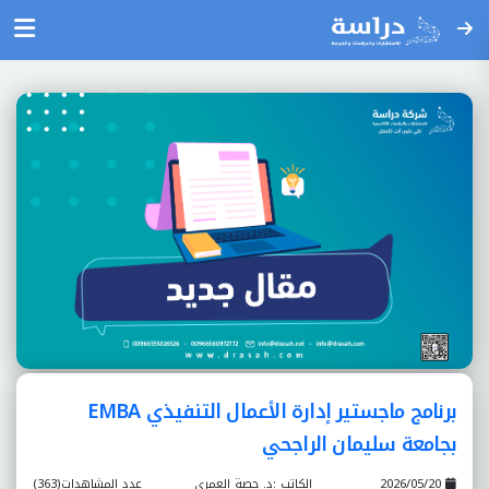
برنامج ماجستير إدارة الأعمال التنفيذي EMBA
بجامعة سليمان الراجحي
2026/05/20
الكاتب :د. حصة العمري
عدد المشاهدات(363)