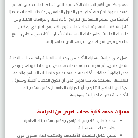
Purpose) من أهم الخدمات الأكاديمية التي تساعد الطالب على تقديم
نفسه بصورة احترافية أمام لجان القبول الجامعي، إذ يُعتبر الخطاب عنصرًا
أساسيًا في تقييم المتقدمين للبرامج الأكاديمية والدراسات العليا. ومن
خلال شركة دراسة، يتم إعداد خطاب غرض أكاديمي احترافي يعكس
خلفيتك العلمية وطموحاتك المستقبلية بأسلوب أكاديمي منظم ومقنع،
بما يعزز فرص قبولك في البرنامج الذي تطمح إليه.
نعمل على دراسة مسارك الأكاديمي وخبراتك العملية واهتماماتك البحثية
بشكل دقيق، ثم نقوم بصياغة خطاب مخصص يبرز نقاط قوتك، ويوضح
مدى توافق أهدافك الأكاديمية والمهنية مع متطلبات البرنامج والجهة
التعليمية المستهدفة. كما نحرص على أن يكون الخطاب أصيلًا ومتفردًا،
بعيدًا عن النماذج التقليدية أو العبارات العامة، ليعكس شخصيتك
الأكاديمية بصورة احترافية وموثوقة.
مميزات خدمة كتابة خطاب الغرض من الدراسة
إعداد خطاب أكاديمي احترافي يعكس شخصيتك العلمية
وطموحاتك المستقبلية.
تحليل شامل لخلفيتك الأكاديمية والمهنية لبناء محتوى قوي