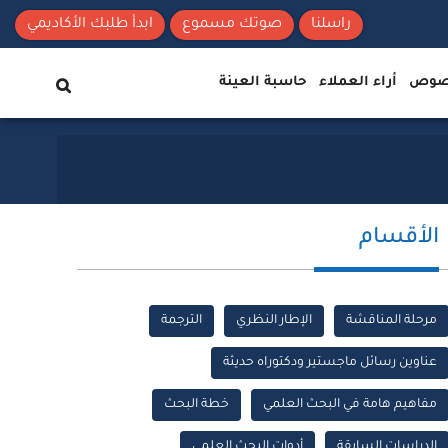
راسلنا
صوتك مسموع
ابدأ طلبك الأكاديمي
نصوص
أراء العملاء
حاسبة العينة
الأقسام
مرحلة المناقشة
الإطار النظري
الترجمة
عناوين رسائل ماجستير ودكتوراه حديثة
مفاهيم هامة في البحث العلمي
خطة البحث
الدراسات السابقة
أدوات البحث العلمي