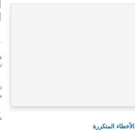
ك
ل
أ
ب
خ