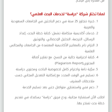
من الفكرة إلى الإنجاز
.
لماذا تختار شركة "دراسة" لخدمات البحث العلمي؟
خبرة تتجاوز 25 سنة في دعم الباحثين في الجامعات السعودية
والعربية
خدمات أكاديمية متكاملة تشمل: كتابة خطة البحث، إعداد
الرسائل، الترجمة، التحليل الإحصائي، والتوثيق
التزام تام بالمعايير الأكاديمية المعتمدة من الجامعات والمجالس
العلمية
كتابة احترافية خالية من النسخ، مع تقارير أصالة
المحتوى
(Plagiarism Report)
سرّية تامة واحترام كامل لخصوصية الباحث ومحتوى دراسته
تسليم في الوقت المحدد مع إمكانية التعديل المجاني حسب
ملاحظات المشرف
دعم فني واستشاري متواصل حتى بعد تسليم الخدمة
اطلب الآن استشارة مجانية، ودع فريق "دراسة" يساعدك في تقديم
خطة بحث تفتخر بها
.