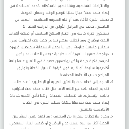
والالتزامات الشخصية. وهنا تصبح الاستعانة بخدمة "مساعدة في
إعداد خطة بحث" خيارًا عمليًا لتوفير الوقت وضمان الجودة
.
ضعف الخبرة الأكاديمية أو قلة المعرفة المنهجية :
العديد من
الباحثين، خاصة في المراحل الأولى من الدراسة العليا، لا
يمتلكون خبرة كافية في اختيار المنهج المناسب أو صياغة أهداف
البحث بوضوح. وقد يُطلب منهم تقديم خطة بحث احترافية تفي
بمعايير جامعية صارمة، وهو ما يجعل الاستعانة بمختصين ضرورة
.
مواجهة صعوبات لغوية أو تنظيمية :
بعض الطلاب قد يكون
لديهم فكرة جيدة ولكن يواجهون صعوبة في التعبير عنها بلغة
أكاديمية سليمة، أو لا يعرفون كيفية تنسيق الخطة وتوثيق
المراجع حسب الأنظمة المعتمدة
.
الحاجة إلى خطة بحث باللغتين العربية أو الإنجليزية "
عند طلب
تقديم الخطة بلغة غير اللغة الأم، مثل كتابة خطة بحث احترافية
باللغة الإنجليزية، قد تتضاعف التحديات. وهنا تأتي أهمية خدمات
إعداد خطة بحث تقدمها جهات تمتلك الخبرة في الكتابة
الأكاديمية باللغتين
.
وجود ملاحظات متكررة من المشرف :
قد يُعيد بعض المشرفين
الخطة أكثر من مرة بسبب عدم الوضوح أو ضعف البناء المنهجي،