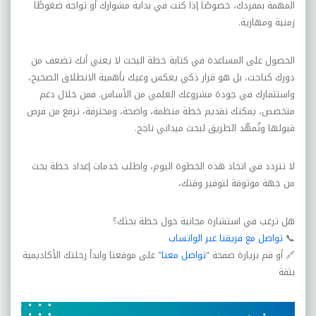
المهمة بمفردك، خصوصًا إذا كنت في بداية مشوارك أو تواجه ضغوطًا
زمنية ومهارية
.
الحصول على المساعدة في كتابة خطة البحث لا يعني أنك تضعف من
دورك كباحث، بل هو قرار ذكي يعكس وعيك بأهمية الانطلاق الصحيح،
واستثمارك في جودة مشروعك العلمي من الأساس. فمن خلال دعم
متخصص، يمكنك تقديم خطة منظمة، واضحة، ومحترفة، ترفع من فرص
قبولها وتُمهّد الطريق لبحث ميداني ناجح
.
لا تتردد في اتخاذ هذه الخطوة اليوم، واطلب خدمات إعداد خطة بحث
من جهة موثوقة لتوفير وقتك،
هل ترغب في استشارة مجانية حول خطة بحثك؟
📞
تواصل مع فريقنا عبر الواتساب
🔗
أو قم بزيارة صفحة "
تواصل معنا
" على موقعنا وابدأ رحلتك الأكاديمية
بثقة