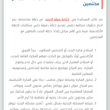
مختصين
عند طلب المساعدة في
كتابة خطة البحث
من جهة متخصصة، يتم
اتباع خطوات منظمة تضمن تقديم خطة دقيقة تلبي متطلبات الجهة
الأكاديمية. فيما يلي أهم مراحل إعداد خطة البحث بالتعاون مع
المختصين
:
استلام فكرة البحث أو التخصص المطلوب :
يبدأ الفريق
الأكاديمي أولًا بالتواصل مع الباحث لفهم الفكرة العامة للبحث،
أو استلام المقترح الذي يرغب بتنفيذه. في حال عدم وضوح
الفكرة، يتم اقتراح مواضيع بحثية ملائمة للتخصص ومستوفية
للمعايير العلمية
.
تحليل الفكرة وصياغة عنوان مناسب :
بناءً على الفكرة الأساسية،
يتم اقتراح عنوان دقيق وواضح يعكس محتوى البحث ويواكب
القضايا المعاصرة في المجال. العنوان عادةً ما يكون إبداعيًا، غير
مكرر، ويحتوي على محددات زمنية أو جغرافية إذا لزم الأمر
.
صياغة المشكلة البحثية بشكل علمي :
تُعتبر مشكلة البحث جوهر
الخطة، ويحرص المختصون على صياغتها بشكل منطقي وواضح،