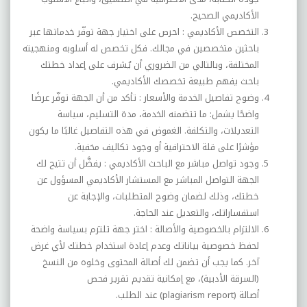
الأكاديمي الصحيح
.
التخصص الأكاديمي :
احرص على اختيار جهة توفّر خدماتها عبر
باحثين متخصصين في مجالك. فكل تخصص له أسلوبه ومنهجيته
المختلفة، وبالتالي من الضروري أن يُشرف على إعداد خطتك
باحث يفهم طبيعة تخصصك الأكاديمي
.
وضوح تفاصيل الخدمة والأسعار :
تأكد من أن الجهة توفّر عرضًا
واضحًا يشمل: ما تتضمنه الخدمة، مدة التسليم، سياسة
التعديلات، والتكلفة. الغموض في هذه التفاصيل غالبًا ما يكون
مؤشرًا على قلة الاحترافية أو وجود تكاليف مخفية
.
وجود تواصل مباشر مع الباحث الأكاديمي :
يفضَّل أن تتيح لك
الجهة التواصل المباشر مع المستشار الأكاديمي المسؤول عن
خطتك، وذلك لضمان وضوح المتطلبات، والإجابة عن
استفساراتك، والتعديل عند الحاجة
.
الالتزام بالخصوصية والأصالة :
اختر جهة تلتزم بسياسة واضحة
لحفظ خصوصية بياناتك وعدم إعادة استخدام خطتك لأي غرض
آخر. كما يجب أن تضمن لك أصالة المحتوى وخلوه من النسخ
(السرقة الأدبية)، مع إمكانية تقديم تقرير فحص
أصالة
(plagiarism report)
عند الطلب
.