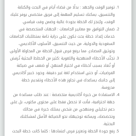
توفير الوقت والجهد :
بدلًا من قضاء أيام في البحث والكتابة
والتنسيق، يمكنك تسليم المهمة إلى فريق متخصص يوفر عليك
الوقت، ويُنجز لك الخطة بجودة عالية وضمن وقت قياسي
.
ضمان التوافق مع معايير الجامعات :
الجهات المتخصصة في
خدمات إعداد خطة بحث تكون على دراية تامة بمتطلبات الجامعات
السعودية والدولية، من حيث التنسيق، الأسلوب الأكاديمي،
وتوثيق المصادر، مما يرفع فرص قبول الخطة من المحاولة الأولى
.
تجنّب الأخطاء المنهجية واللغوية :
كثير من الخطط البحثية تُرفض
أو تُعاد بسبب أخطاء في اختيار المنهج، أو ضعف في صياغة
الفرضيات، أو حتى استخدام لغة غير دقيقة. وجود خبير أكاديمي
إلى جانبك يساعدك في تجاوز هذه الأخطاء وتقديم خطة
مدروسة
.
الاستفادة من خبرة أكاديمية متخصصة :
عند طلب مساعدة من
جهة احترافية، فأنت لا تحصل فقط على محتوى مكتوب، بل على
دعم تحليلي ومنهجي من شخص يمتلك خبرة في مجالك
وتخصصك، ويمكنه توجيهك نحو الصياغة الأمثل لمشكلتك
البحثية
.
رفع جودة الخطة وتعزيز فرص اعتمادها :
كلما كانت خطة البحث