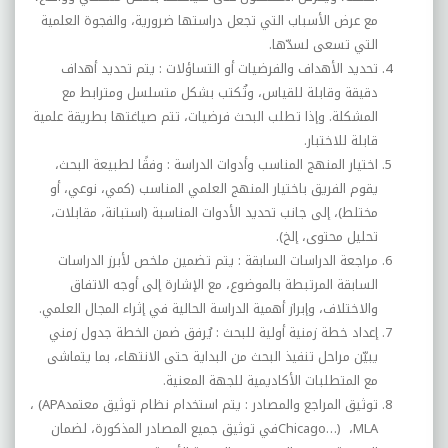
مع عرض الأسباب التي تجعل دراستها ضرورية، والفجوة العلمية
التي تسعى لسدّها
.
تحديد الأهداف والفرضيات أو التساؤلات :
يتم تحديد أهداف
دقيقة وقابلة للقياس، وتُكتب بشكل متسلسل ومترابط مع
المشكلة. وإذا تطلب البحث فرضيات، تتم صياغتها بطريقة علمية
قابلة للاختبار
.
اختيار المنهج المناسب وأدوات الدراسة :
وفقًا لطبيعة البحث،
يقوم الفريق باختيار المنهج العلمي المناسب (كمي، نوعي، أو
مختلط)، إلى جانب تحديد الأدوات المناسبة (استبانة، مقابلات،
تحليل محتوى، إلخ)
.
مراجعة الدراسات السابقة :
يتم تضمين ملخص لأبرز الدراسات
السابقة المرتبطة بالموضوع، مع الإشارة إلى أوجه الاتفاق
والاختلاف، وإبراز أهمية الدراسة الحالية في إثراء المجال العلمي
.
إعداد خطة زمنية أولية للبحث :
يُرفق ضمن الخطة جدول زمني
يبيّن مراحل تنفيذ البحث من البداية حتى الانتهاء، بما يتماشى
مع المتطلبات الأكاديمية للجهة المعنية
.
توثيق المراجع والمصادر :
يتم استخدام نظام توثيق معتمد
(APA
،
MLA
،
Chicago…)
في توثيق جميع المصادر المذكورة، لضمان