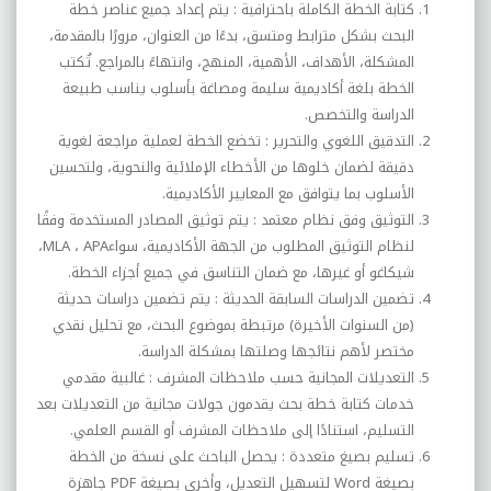
كتابة الخطة الكاملة باحترافية :
يتم إعداد جميع عناصر خطة
البحث بشكل مترابط ومتسق، بدءًا من العنوان، مرورًا بالمقدمة،
المشكلة، الأهداف، الأهمية، المنهج، وانتهاءً بالمراجع. تُكتب
الخطة بلغة أكاديمية سليمة ومصاغة بأسلوب يناسب طبيعة
الدراسة والتخصص
.
التدقيق اللغوي والتحرير :
تخضع الخطة لعملية مراجعة لغوية
دقيقة لضمان خلوها من الأخطاء الإملائية والنحوية، ولتحسين
الأسلوب بما يتوافق مع المعايير الأكاديمية
.
التوثيق وفق نظام معتمد :
يتم توثيق المصادر المستخدمة وفقًا
لنظام التوثيق المطلوب من الجهة الأكاديمية، سواء
APA
،
MLA
،
شيكاغو أو غيرها، مع ضمان التناسق في جميع أجزاء الخطة
.
تضمين الدراسات السابقة الحديثة :
يتم تضمين دراسات حديثة
(من السنوات الأخيرة) مرتبطة بموضوع البحث، مع تحليل نقدي
مختصر لأهم نتائجها وصلتها بمشكلة الدراسة
.
التعديلات المجانية حسب ملاحظات المشرف :
غالبية مقدمي
خدمات كتابة خطة بحث يقدمون جولات مجانية من التعديلات بعد
التسليم، استنادًا إلى ملاحظات المشرف أو القسم العلمي
.
تسليم بصيغ متعددة :
يحصل الباحث على نسخة من الخطة
بصيغة
Word
لتسهيل التعديل، وأخرى بصيغة
PDF
جاهزة