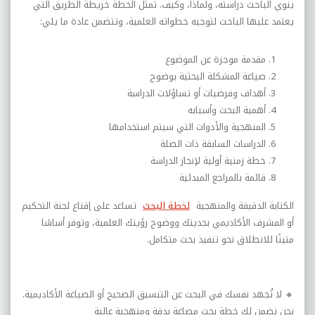
ينوي الباحث دراسته، ولماذا، وكيف. تمثل الخطة خريطة الطريق التي
يعتمد عليها الباحث لتوجيه خطواته العلمية، وتتضمن عادة ما يلي
:
مقدمة موجزة عن الموضوع
صياغة المشكلة البحثية بوضوح
أهداف وفرضيات أو تساؤلات الدراسة
أهمية البحث وأسبابه
المنهجية والأدوات التي سيتم استخدامها
الدراسات السابقة ذات الصلة
خطة زمنية أولية لإنجاز الدراسة
قائمة بالمراجع المبدئية
الكتابة الدقيقة والمنهجية
لخطة البحث
تساعد على إقناع لجنة التحكيم
أو المشرف الأكاديمي بجديتك ووضوح رؤيتك العلمية، وتوفر أساسًا
متينًا للانطلاق نحو تنفيذ بحث متكامل
.
🔸
لا تُجهد نفسك في البحث عن التنسيق الصحيح أو الصياغة الأكاديمية.
نحن نضمن لك خطة بحث مصاغة بدقة ومنهجية عالية