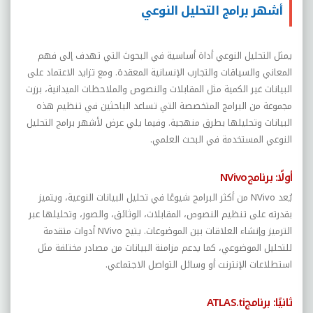
أشهر برامج التحليل النوعي
يمثل التحليل النوعي أداة أساسية في البحوث التي تهدف إلى فهم
المعاني والسياقات والتجارب الإنسانية المعقدة. ومع تزايد الاعتماد على
البيانات غير الكمية مثل المقابلات والنصوص والملاحظات الميدانية، برزت
مجموعة من البرامج المتخصصة التي تساعد الباحثين في تنظيم هذه
البيانات وتحليلها بطرق منهجية. وفيما يلي عرض لأشهر برامج التحليل
النوعي المستخدمة في البحث العلمي
.
أولًا:
برنامج
NVivo
يُعد
NVivo
من أكثر البرامج شيوعًا في تحليل البيانات النوعية، ويتميز
بقدرته على تنظيم النصوص، المقابلات، الوثائق، والصور، وتحليلها عبر
الترميز وإنشاء العلاقات بين الموضوعات. يتيح
NVivo
أدوات متقدمة
للتحليل الموضوعي، كما يدعم مزامنة البيانات من مصادر مختلفة مثل
استطلاعات الإنترنت أو وسائل التواصل الاجتماعي
.
ثانيًا:
برنامج
ATLAS.ti