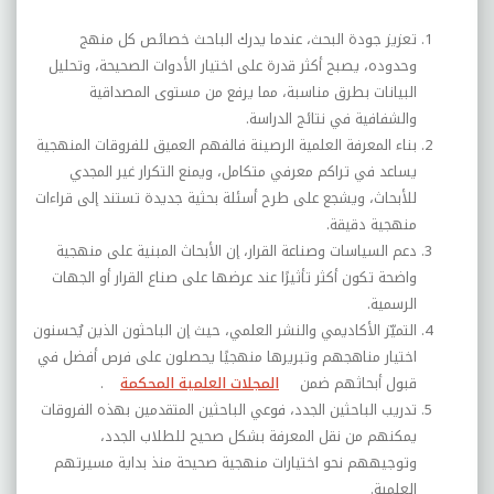
تعزيز جودة البحث، عندما يدرك الباحث خصائص كل منهج
وحدوده، يصبح أكثر قدرة على اختيار الأدوات الصحيحة، وتحليل
البيانات بطرق مناسبة، مما يرفع من مستوى المصداقية
والشفافية في نتائج الدراسة
.
بناء المعرفة العلمية الرصينة فالفهم العميق للفروقات المنهجية
يساعد في تراكم معرفي متكامل، ويمنع التكرار غير المجدي
للأبحاث، ويشجع على طرح أسئلة بحثية جديدة تستند إلى قراءات
منهجية دقيقة
.
دعم السياسات وصناعة القرار، إن الأبحاث المبنية على منهجية
واضحة تكون أكثر تأثيرًا عند عرضها على صناع القرار أو الجهات
الرسمية.
التميّز الأكاديمي والنشر العلمي، حيث إن الباحثون الذين يُحسنون
اختيار مناهجهم وتبريرها منهجيًا يحصلون على فرص أفضل في
قبول أبحاثهم ضمن
المجلات العلمية المحكمة
.
تدريب الباحثين الجدد، فوعي الباحثين المتقدمين بهذه الفروقات
يمكنهم من نقل المعرفة بشكل صحيح للطلاب الجدد،
وتوجيههم نحو اختيارات منهجية صحيحة منذ بداية مسيرتهم
العلمية
.