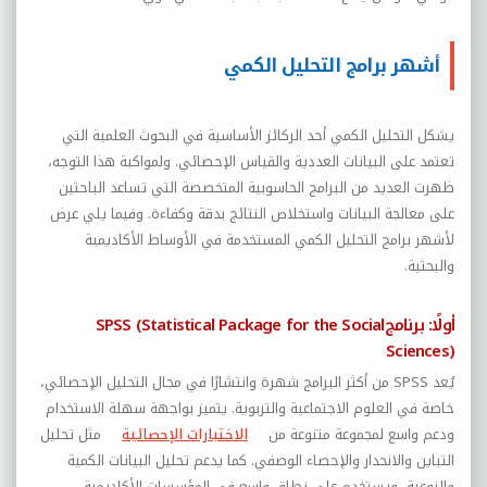
أشهر برامج التحليل الكمي
يشكل التحليل الكمي أحد الركائز الأساسية في البحوث العلمية التي
تعتمد على البيانات العددية والقياس الإحصائي. ولمواكبة هذا التوجه،
ظهرت العديد من البرامج الحاسوبية المتخصصة التي تساعد الباحثين
على معالجة البيانات واستخلاص النتائج بدقة وكفاءة. وفيما يلي عرض
لأشهر برامج التحليل الكمي المستخدمة في الأوساط الأكاديمية
والبحثية
.
أولًا:
برنامج
SPSS (Statistical Package for the Social
Sciences)
يُعد
SPSS
من أكثر البرامج شهرة وانتشارًا في مجال التحليل الإحصائي،
خاصة في العلوم الاجتماعية والتربوية. يتميز بواجهة سهلة الاستخدام
ودعم واسع لمجموعة متنوعة من
الاختبارات الإحصائية
مثل تحليل
التباين والانحدار والإحصاء الوصفي. كما يدعم تحليل البيانات الكمية
والنوعية، ويستخدم على نطاق واسع في المؤسسات الأكاديمية
.