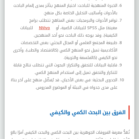
الخبرة المنهجية للباحث: اختيار المنهج يتأثر بمدى إلمام الباحث
بالأدوات وأساليب التحليل الخاصة بكل منهج
.
توافر الأدوات والبرمجيات: بعض المناهج تتطلب برامج
معينة
(
مثل
SPSS
للبيانات الكمية، أو
NVivo
للبيانات
الكيفية
)
، وقد يوجه ذلك الباحث نحو أحد المنهجين
.
طبيعة المجتمع العلمي أو المجال البحثي: بعض التخصصات
الأكاديمية تميل نحو المنهج الكمي (كالاقتصاد والطب)، وأخرى
نحو الكيفي (كالفلسفة والتربية)
.
قابلية البيانات للتحقق والتكرار: البحوث التي تتطلب نتائج قابلة
للتكرار والتحقق تميل إلى استخدام المنهج الكمي
.
الجدوى البحثية: في بعض الأحيان، قد يُفضّل منهج على آخر بناءً
على مدى جدواه في البيئة أو الموضوع المدروس.
الفرق بين البحث الكمي والكيفي
تُعَدُّ معرفة الفروقات الجوهرية بين البحث الكمي والبحث الكيفي أمرًا بالغ