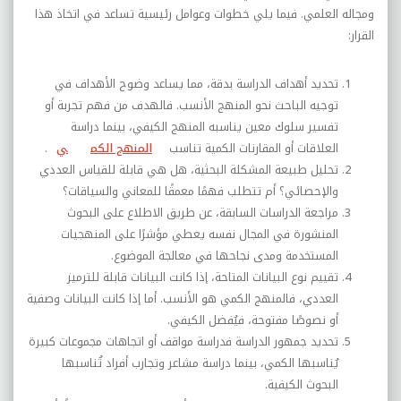
ومجاله العلمي. فيما يلي خطوات وعوامل رئيسية تساعد في اتخاذ هذا
القرار
:
تحديد أهداف الدراسة بدقة، مما يساعد وضوح الأهداف في
توجيه الباحث نحو المنهج الأنسب. فالهدف من فهم تجربة أو
تفسير سلوك معين يناسبه المنهج الكيفي، بينما دراسة
العلاقات أو المقارنات الكمية تناسب
المنهج الكم
ي
.
تحليل طبيعة المشكلة البحثية، هل هي قابلة للقياس العددي
والإحصائي؟ أم تتطلب فهمًا معمقًا للمعاني والسياقات؟
مراجعة الدراسات السابقة، عن طريق الاطلاع على البحوث
المنشورة في المجال نفسه يعطي مؤشرًا على المنهجيات
المستخدمة ومدى نجاحها في معالجة الموضوع
.
تقييم نوع البيانات المتاحة، إذا كانت البيانات قابلة للترميز
العددي، فالمنهج الكمي هو الأنسب. أما إذا كانت البيانات وصفية
أو نصوصًا مفتوحة، فيُفضل الكيفي
.
تحديد جمهور الدراسة فدراسة مواقف أو اتجاهات مجموعات كبيرة
يُناسبها الكمي، بينما دراسة مشاعر وتجارب أفراد تُناسبها
البحوث الكيفية
.