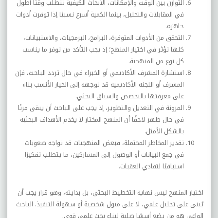
التوازن بين الوقت والإمكانات، الأبحاث الكيفية تتطلب وقتًا أطول
في المقابلات والتحليل، بينما الكمية أسرع نسبيًا إذا توفرت أدوات
جاهزة
.
التحقق من الأدوات المتوفرة، البرامج، البرمجيات، والاستبيانات،
كلها تؤثر في اختيار المنهج؛ إذ يجب التأكد من توفر ما يناسب
كل نوع من المنهجية
.
استشارة المشرف الأكاديمي أو الخبراء في حال تردد الباحث، فإن
المشرف أو اللجنة الأكاديمية قد توجهه إلى الخيار الأنسب بناء
على معرفتها بالتخصص والسياق البحثي
.
المرونة في التعديل والتطوير، إذ يجب على الباحث أن يبقى مرنًا
في حال ظهر لاحقًا أن المنهج المختار لا يخدم الأهداف البحثية
بالشكل الأمثل
.
تقدير المخاطر المحتملة، فبعض المنهجيات قد تواجه صعوبات
في جمع البيانات أو الوصول إلى المشاركين، ما يتطلب تفكيرًا
استباقيًا لتفادي العقبات
.
اختيار المنهج ليس نهاية التخطيط البحثي، بل بدايته، وهو قرار يجب أن
يُبنى على تحليل علمي، لا على ميول شخصية أو سهولة التنفيذ. الباحث
الواعي هو من يضع أسسًا صلبة لبناء بحث علمي قوي
.