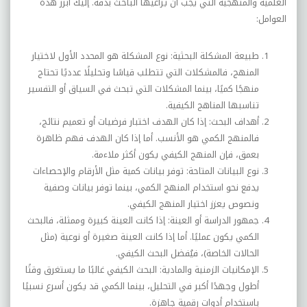
العلمية والمنهجية التي يجب أن يراعيها الباحث بدقة. إليك أبرز هذه
العوامل
:
طبيعة المشكلة البحثية: نوع المشكلة هو المحدد الأول لاختيار
المنهج، فالمشكلات التي تتطلب قياسًا وتحليلًا عدديًا تحتاج
منهجًا كميًا، بينما المشكلات التي تبحث في السياق أو التفسير
تناسبها المناهج الكيفية
.
أهداف البحث: إذا كان الهدف اختبار فرضيات أو تعميم نتائج،
فالمنهج الكمي هو الأنسب. أما إذا كان الهدف فهم ظاهرة
بعمق، فإن المنهج الكيفي يكون أكثر ملاءمة
.
نوع البيانات المتاحة: توفر بيانات كمية مثل الأرقام والإحصاءات
يدفع نحو استخدام المنهج الكمي، بينما توفر بيانات وصفية
ونصوص يعزز اختيار المنهج الكيفي
.
جمهور الدراسة أو العينة: إذا كانت العينة كبيرة وممثلة، فالبحث
الكمي يكون عمليًا. أما إذا كانت العينة صغيرة أو نوعية (مثل
الحالات الخاصة)، فيُفضل البحث الكيفي
.
الإمكانيات الزمنية والمادية: البحث الكيفي غالبًا ما يستغرق وقتًا
أطول وجهدًا أكبر في التحليل، بينما الكمي قد يكون أسرع نسبيًا
باستخدام أدوات رقمية جاهزة
.