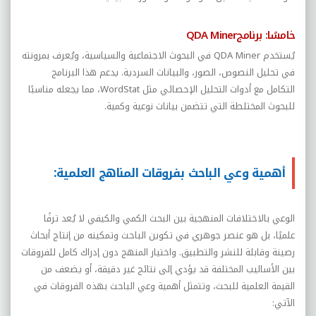
خامسًا:
برنامج
QDA Miner
يُستخدم
QDA Miner
في البحوث الاجتماعية والسياسية، ويُعرف بمرونته
في تحليل النصوص، الصور، والبيانات السردية. يدعم هذا البرنامج
التكامل مع أدوات التحليل الإحصائي مثل
WordStat
، مما يجعله مناسبًا
للبحوث المختلطة التي تتضمن بيانات نوعية وكمية.
أهمية وعي الباحث بفروقات المناهج العلمية:
الوعي بالاختلافات المنهجية بين البحث الكمي والكيفي لا يُعد ترفًا
علميًا، بل هو عنصر جوهري في تكوين الباحث وتمكينه من إنتاج أبحاث
رصينة وقابلة للنشر والتطبيق. واختيار المنهج دون إدراك كامل للفروقات
بين الأساليب المختلفة قد يؤدي إلى نتائج غير دقيقة، أو يضعف من
القيمة العلمية للبحث، وتتمثل أهمية وعي الباحث بهذه الفروقات في
الآتي: