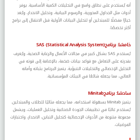
أنه يُستخدم على نطاق واسع في التحليلات الكمية الأساسية. يوفر
أدوات مثل الجداول المحورية، والرسوم البيانية، وتحليل الانحدار، ويُعد
خيارًا مفضلًا للمبتدئين أو لتحليل البيانات الأولية قبل الانتقال إلى برامج
أكثر تخصصًا
.
خامسًا: برنامج
SAS (Statistical Analysis System)
يُستخدم
SAS
بشكل كبير في مجالات الأعمال والرعاية الصحية، ويُعرف
بقدرته على التعامل مع قواعد بيانات ضخمة، بالإضافة إلى قوته في
التحليل الإحصائي والتحليلات التنبؤية. يتميز البرنامج بثباته وأمانه
العالي، مما يجعله شائعًا في البيئات المؤسساتية
.
سادسًا: برنامج
Minitab
يتميز
Minitab
بسهولة استخدامه، مما يجعله مثاليًا للطلاب والمبتدئين.
يُستخدم غالبًا في تطبيقات الجودة الصناعية وتحليل العمليات، ويشمل
مجموعة متنوعة من الأدوات الإحصائية كتحليل التباين، الانحدار، واختبارات
الفرضيات.