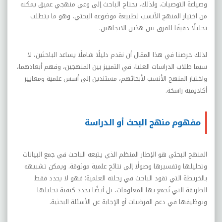
وصياغة التوصيات. ولذلك، يحتاج الباحث إلى وعي منهجي عميق يمكنه
من اختيار المنهج الأنسب لطبيعة موضوعه البحثي، وهو ما يتطلب
تحليلًا دقيقًا للفرق بين هذين الاتجاهين
.
لذلك حرصنا في هذا المقال أن نقدم دليلًا شاملًا يساعد الباحثين، لا
سيما طلاب الدراسات العليا، في التمييز بين المنهجين، وفهم أبعادهما،
واختيار المنهج الأنسب لأبحاثهم، مستندين إلى أسس علمية ومعايير
أكاديمية راسخة
.
مفهوم منهج البحث أو الدراسة
المنهج البحثي هو الإطار المنظم الذي يتبعه الباحث في جمع البيانات
وتحليلها وتفسيرها وصولًا إلى نتائج علمية موثوقة. ويمكن تشبيهه
بالخريطة التي تقود الباحث في رحلته العلمية؛ فهو لا يحدد فقط
الطريقة التي تُجمع بها المعلومات، بل أيضًا يحدد كيفية تحليلها
وتوظيفها في دعم الفرضيات أو الإجابة عن الأسئلة البحثية
.