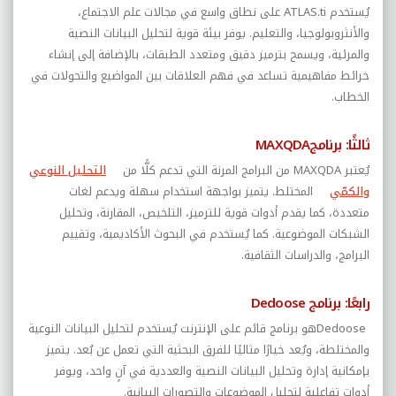
يُستخدم
ATLAS.ti
على نطاق واسع في مجالات علم الاجتماع،
والأنثروبولوجيا، والتعليم. يوفر بيئة قوية لتحليل البيانات النصية
والمرئية، ويسمح بترميز دقيق ومتعدد الطبقات، بالإضافة إلى إنشاء
خرائط مفاهيمية تساعد في فهم العلاقات بين المواضيع والتحولات في
الخطاب
.
ثالثًا:
برنامج
MAXQDA
يُعتبر
MAXQDA
من البرامج المرنة التي تدعم كلًّا من
التحليل النوعي
والكمّي
المختلط. يتميز بواجهة استخدام سهلة ويدعم لغات
متعددة، كما يقدم أدوات قوية للترميز، التلخيص، المقارنة، وتحليل
الشبكات الموضوعية. كما يُستخدم في البحوث الأكاديمية، وتقييم
البرامج، والدراسات الثقافية
.
رابعًا: برنامج
Dedoose
Dedoose
هو برنامج قائم على الإنترنت يُستخدم لتحليل البيانات النوعية
والمختلطة، ويُعد خيارًا مثاليًا للفرق البحثية التي تعمل عن بُعد. يتميز
بإمكانية إدارة وتحليل البيانات النصية والعددية في آنٍ واحد، ويوفر
أدوات تفاعلية لتحليل الموضوعات والتصورات البيانية
.