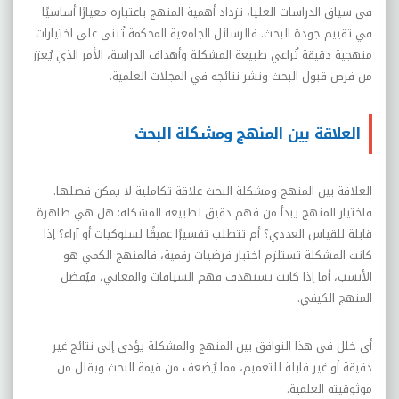
في سياق الدراسات العليا، تزداد أهمية المنهج باعتباره معيارًا أساسيًا
في تقييم جودة البحث. فالرسائل الجامعية المحكمة تُبنى على اختيارات
منهجية دقيقة تُراعي طبيعة المشكلة وأهداف الدراسة، الأمر الذي يُعزز
من فرص قبول البحث ونشر نتائجه في المجلات العلمية
.
العلاقة بين المنهج ومشكلة البحث
العلاقة بين المنهج ومشكلة البحث علاقة تكاملية لا يمكن فصلها.
فاختيار المنهج يبدأ من فهم دقيق لطبيعة المشكلة: هل هي ظاهرة
قابلة للقياس العددي؟ أم تتطلب تفسيرًا عميقًا لسلوكيات أو آراء؟ إذا
كانت المشكلة تستلزم اختبار فرضيات رقمية، فالمنهج الكمي هو
الأنسب، أما إذا كانت تستهدف فهم السياقات والمعاني، فيُفضل
المنهج الكيفي
.
أي خلل في هذا التوافق بين المنهج والمشكلة يؤدي إلى نتائج غير
دقيقة أو غير قابلة للتعميم، مما يُضعف من قيمة البحث ويقلل من
موثوقيته العلمية
.