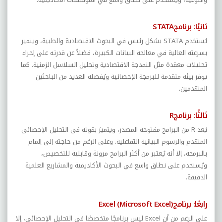
ثانيًا: برنامج
STATA
يُستخدم
STATA
بشكل رئيس في البحوث الاقتصادية والطبية، ويتميز
بسرعته العالية في معالجة البيانات الكبيرة، فضلاً عن قدرته على إجراء
تحليلات معقدة مثل النمذجة الاقتصادية وتحليل السلاسل الزمنية. كما
يوفر بيئة متقدمة للبرمجة الإحصائية ويُفضله العديد من الباحثين
المتقدمين
.
ثالثًا:
برنامج
R
يُعد
R
من البرامج مفتوحة المصدر، ويتميز بقوته في التحليل الإحصائي
المتقدم والرسوم البيانية التفاعلية. وعلى الرغم من حاجته إلى إلمام
بالبرمجة، إلا أنه يُعتبر من أكثر البرامج مرونة وقابلية للتخصيص،
ويُستخدم على نطاق واسع في البحوث الأكاديمية والمشاريع العلمية
الدقيقة
.
رابعًا: برنامج
Excel (Microsoft Excel)
على الرغم من أن
Excel
ليس برنامجًا متخصصًا في التحليل الإحصائي، إلا