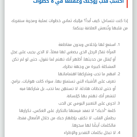
اكسب قلب زوجتك وعقلها في 8 خطوات
إذا كنت تتساءل: كيف أبدأ؟ فإليك ثماني خطوات عملية ومجربة ستقربك
من قلبها وتُنعش العلاقة بينكما:
استمع لها بإخلاص وبدون مقاطعة
المرأة تقدّر الرجل الذي يصغي لها فعلاً، لا الذي يجيب على عجل
أو يُقلل من حديثها. أظهر أنك تهتم لما تقول، حتى لو لم تكن
المشكلة كبيرة من وجهة نظرك.
افهم ما تحب وشارِكها اهتماماتها
تعرف على الأشياء التي تستمتع بها، سواء كانت هوايات، برامج،
أو حتى لحظات هادئة. لا تستهِن بما تحب، بل شاركها فيه
لتشعر أنك تهتم بها كإنسانة.
احرص على التعبير اليومي عن الحب
كلمة "أحبك" لا تفقد قيمتها بالتكرار. على العكس، تكرارها
يطمئن القلب. لا تكتفِ بإظهار حبك من خلال الأفعال فقط،
فالكلمات أيضًا لها سحرها.
لا تبخل بكلمات التقدير والإطراء