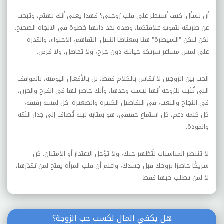
أن تسأل: كيف أسيطر على قلب زوجتي؟ فهذا يعني أنك تهتم، وتبحث
عن طريقة لتقوية علاقتكما، وهذه بحد ذاتها خطوة في الاتجاه الصحيح.
لكن لتكن "السيطرة" هنا بمعناها النبيل: التفاهم، الاحتواء، والقدرة
على لمس مشاعر شريكة حياتك دون جرح، ولا تجاهل، ولا فرض.
الحب بين الزوجين لا يُقاس بالكلام فقط، بل بالأفعال اليومية، بالمواقف
التي تُثبت للزوجة أنها ليست وحدها، وأنك حاضر لها في الفرح والحزن،
في النجاح والتعب، في التفاصيل الكبيرة والصغيرة. كل لمسة رقيقة،
كل كلمة دعم، كل استماع حقيقي، هو بمثابة لبنة تُضاف إلى جدار الثقة
والمودة.
لا تنتظر المناسبات لتُظهر حبك، ولا تؤجل الاعتذار أو الامتنان. كن
شريكًا حاضرًا بروحك قبل جسدك، واعلم أن قلب المرأة يفتح لمن يُقدّرها،
لا لمن يطلب حبها فقط.
هل يكفي المال لكسب حب الزوجة؟