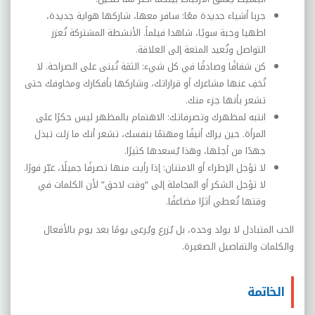
جربا أشياء جديدة معًا: سافر معها، شاركها هواية جديدة،
اطهيا وجبة سويًا، شاهدا فيلماً. الأنشطة المشتركة تُعزز
التواصل وتُعيد المتعة إلى العلاقة.
كن شفافًا وصادقًا في كل شيء: الثقة تُبنى على الصراحة. لا
تُخفِ عنها مشاعرك أو قراراتك، وشاركها بأفكارك ومخاوفك حتى
تشعر بأنها جزء منك.
انتبه لمظهرك وتصرفاتك: الاهتمام بالمظهر ليس حكرًا على
المرأة. حين يراك أنيقًا ومهتمًا بنفسك، تشعر أنك ما زلت تبذل
جهدًا من أجلها، وهذا يُسعدها كثيرًا.
لا تؤجل الإطراء أو الامتنان: إذا رأيت منها تصرفًا جميلًا، عبّر فورًا.
لا تؤجل الشكر أو المجاملة إلى “وقت لاحق” لأن الكلمات في
وقتها تُعطي أثرًا مضاعفًا.
الحب المتبادل لا يولد وحده، بل يُزرع ويُرعى يومًا بعد يوم بالأفعال
والكلمات والتفاصيل الصغيرة.
الخاتمة