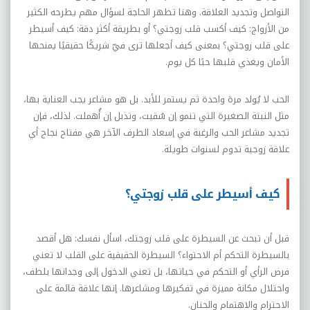
التواصل وتجديد العلاقة. وهنا تظهر الحاجة لسؤال مهم يطرحه الكثير
من الأزواج: كيف أكسب قلب زوجتي؟ أو بطريقة أكثر دقة: كيف أسيطر
على قلب زوجتي؟ بمعنى كيف أجعلها ترى فيّ شريكًا حقيقيًا يمنحها
الأمان ويغذي قلبها حبًا كل يوم.
الحب لا يُولد مرة واحدة ثم يستمر للأبد. بل هو مشاعر يجب العناية بها،
مثل النبتة الصغيرة التي تنمو إن سُقيت، وتذبل إن أُهملت. لذلك، فإن
تجديد مشاعر الحب والرغبة في إسعاد الطرف الآخر هي مفتاح نجاح أي
علاقة زوجية تدوم لسنوات طويلة.
كيف أسيطر على قلب زوجتي؟
قبل أن تبحث عن السيطرة على قلب زوجتك، اسأل نفسك: هل أقصد
بالسيطرة التحكم أم الاحتواء؟ السيطرة الحقيقية على القلب لا تعني
فرض الرأي أو التحكم في حياتها، بل تعني الدخول إلى وجدانها بلطف،
واحتلال مكانة مميزة في تفكيرها ومشاعرها. إنها علاقة قائمة على
الاحترام والاهتمام والحنان.