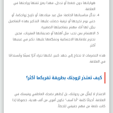
هواياتها دون ضغط أو تدخل، فهذا يعزز ثقتها وراحتها في
العلاقة.
تذكّر مناسباتها الخاصة: مثل عيد ميلادها، أو تاريخ زواجكما، أو
حتى يوم تخرجها أو ترقية حصلت عليها. التذكير بهذه التفاصيل
يبيّن لها أنك مهتم بتفاصيلها الصغيرة.
الاهتمام بمن تحب: مثل أهلها أو صديقاتها المقربات، فحين
تحترم علاقاتها الاجتماعية وتشجّعها عليها، تكبر في عينيها
أكثر.
هذه التصرفات لا تحتاج إلى جهد كبير، لكنها تترك أثرًا عميقًا ومُستدامًا
في العلاقة.
كيف تعتذر لزوجتك بطريقة تقربكما أكثر؟
الاعتذار لا يُقلّل من رجولتك، بل يُظهر نضجك العاطفي وقيمتك في
العلاقة. أحيانًا كلمة "أنا آسف" تكون أقوى من ألف هدية، خصوصًا إذا
كانت نابعة من فهم حقيقي للخطأ.