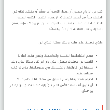
كثير من الأزواج يظنون أن إرضاء الزوجة أمر معقّد أو مكلف، لكنه في
الحقيقة يبدأ من أبسط التصرفات: الإصغاء، التقدير، الكلمة الطيبة،
النظرة الدافئة. عندما يشعر قلب المرأة بالأمان مع زوجها، فإنه ينفتح
تلقائيًا، وتغدو العلاقة أكثر دفئًا واتساقًا.
ولكي تسيطر على قلب زوجتك فعليًا، تحتاج إلى:
فهم احتياجاتها النفسية والعاطفية، وليس فقط المادية.
التعبير عن مشاعرك بصدق، حتى وإن لم تكن معتادًا على ذلك.
دعمها في قراراتها، وتشجيعها في طموحاتها، حتى لو كانت
مختلفة عنك.
احترام شخصيتها وعدم التقليل من مشاعرها أو طموحاتها.
أن تكون أنت الملاذ الآمن الذي تلجأ إليه عندما تحتاج لمن يُصغي
ويُطمئن.