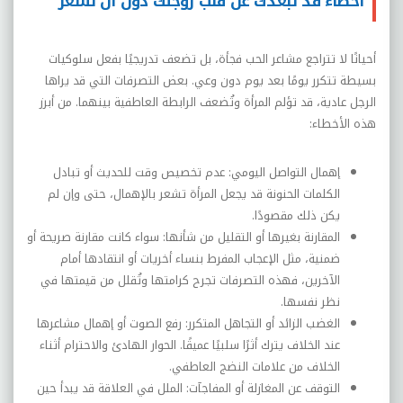
أخطاء قد تبعدك عن قلب زوجتك دون أن تشعر
أحيانًا لا تتراجع مشاعر الحب فجأة، بل تضعف تدريجيًا بفعل سلوكيات
بسيطة تتكرر يومًا بعد يوم دون وعي. بعض التصرفات التي قد يراها
الرجل عادية، قد تؤلم المرأة وتُضعف الرابطة العاطفية بينهما. من أبرز
هذه الأخطاء:
إهمال التواصل اليومي: عدم تخصيص وقت للحديث أو تبادل
الكلمات الحنونة قد يجعل المرأة تشعر بالإهمال، حتى وإن لم
يكن ذلك مقصودًا.
المقارنة بغيرها أو التقليل من شأنها: سواء كانت مقارنة صريحة أو
ضمنية، مثل الإعجاب المفرط بنساء أخريات أو انتقادها أمام
الآخرين، فهذه التصرفات تجرح كرامتها وتُقلل من قيمتها في
نظر نفسها.
الغضب الزائد أو التجاهل المتكرر: رفع الصوت أو إهمال مشاعرها
عند الخلاف يترك أثرًا سلبيًا عميقًا. الحوار الهادئ والاحترام أثناء
الخلاف من علامات النضج العاطفي.
التوقف عن المغازلة أو المفاجآت: الملل في العلاقة قد يبدأ حين