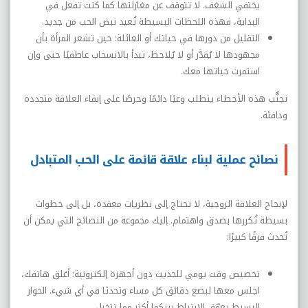
يختفي الشغف. لا تتوقف عن مغازلتها كما كنت تفعل في
البداية، فهذه اللحظات البسيطة تُعيد نبض الحب من جديد.
التقليل من دورها في حياتك أو العائلة: حين تشعر المرأة بأن
مجهودها لا يُقدَّر أو لا يُلاحظ، تبدأ بالانسحاب عاطفيًا حتى وإن
استمرت حياتها معك.
تجنُّب هذه الأخطاء يتطلب وعيًا دائمًا وحرصًا على إبقاء العلاقة متجددة
ودافئة.
نصائح عملية لبناء علاقة قائمة على الحب المتبادل
لإنجاح العلاقة الزوجية، لا تحتاج إلى نظريات معقدة، بل إلى خطوات
بسيطة تُكررها بصدق واهتمام. إليك مجموعة من النصائح التي يمكن أن
تُحدث فرقًا كبيرًا:
تخصيص وقت يومي للحديث دون أجهزة إلكترونية: أغلق هاتفك،
اجلس معها لبضع دقائق كل مساء وتحدثا في أي شيء. الحوار
البسيط يعمّق الارتباط بينكما أكثر مما تتخيل.