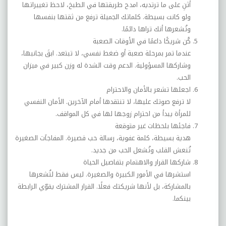
أثنِ على ما ترتديه، امدح طريقتها في الطبخ، لاحظ تغييراتها
ولو كانت بسيطة. كلماتك الجميلة ترفع من ثقتها بنفسها
وتُشعرها أنك تراها دائمًا.
كُن شريكًا داعمًا في الأوقات الصعبة
عندما تمر بمرحلة صعبة أو ضغط نفسي، لا تبتعد. ابقَ بجانبها،
وشاركها المسؤولية. الدعم وقت الشدة له وزن كبير في ميزان
الحب.
اجعلها تشعر بالأمان والاحترام
لا ترفع صوتك عليها، لا تنتقدها أمام الآخرين. الأمان النفسي
للمرأة يبدأ من احترام زوجها لها في كل المواقف.
فاجئها بلحظات غير متوقعة
هدية بسيطة، كلمة عفوية، رسالة حب قصيرة. المفاجآت الصغيرة
تُنعش القلب وتُشعل الحب من جديد.
شاركها القرار والاهتمام بتفاصيل الحياة
استشرها في الأمور الكبيرة والصغيرة. ليس فقط لتُشعرها
بالمشاركة، بل لأنها شريكتك فعلًا. القرار المشترك يقوّي الرابطة
بينكما.