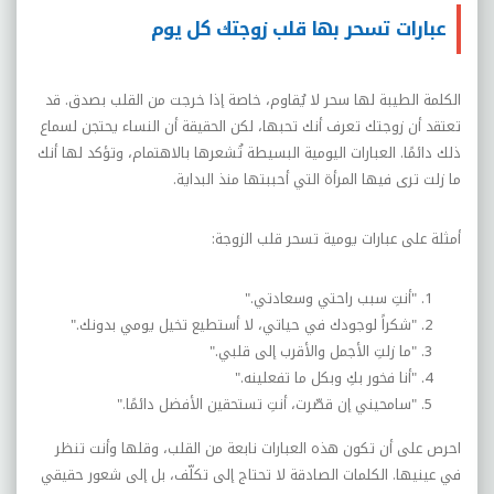
عبارات تسحر بها قلب زوجتك كل يوم
الكلمة الطيبة لها سحر لا يُقاوم، خاصة إذا خرجت من القلب بصدق. قد
تعتقد أن زوجتك تعرف أنك تحبها، لكن الحقيقة أن النساء يحتجن لسماع
ذلك دائمًا. العبارات اليومية البسيطة تُشعرها بالاهتمام، وتؤكد لها أنك
ما زلت ترى فيها المرأة التي أحببتها منذ البداية.
أمثلة على عبارات يومية تسحر قلب الزوجة:
"أنتِ سبب راحتي وسعادتي."
"شكراً لوجودك في حياتي، لا أستطيع تخيل يومي بدونك."
"ما زلتِ الأجمل والأقرب إلى قلبي."
"أنا فخور بكِ وبكل ما تفعلينه."
"سامحيني إن قصّرت، أنتِ تستحقين الأفضل دائمًا."
احرص على أن تكون هذه العبارات نابعة من القلب، وقلها وأنت تنظر
في عينيها. الكلمات الصادقة لا تحتاج إلى تكلّف، بل إلى شعور حقيقي