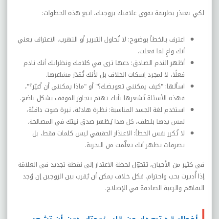
لكي تعتذر بطريقة تقوي علاقتك بزوجتك، اتبع هذه الخطوات:
اعترف بالخطأ بوضوح: لا تُحاول التبرير أو التهرب. الاعتراف يعني
أنك واعٍ لما فعلت.
أظهر الندم الصادق: دعها ترى في كلامك ونظراتك أنك نادم
فعلًا، لا لمجرد إسكات الخلاف بل لأنك تُقدّر مشاعرها.
اسألها: "كيف يمكنني تعويضك؟" أو "ماذا يمكنني أن أغيّر؟"،
فهذه الأسئلة تُشعرها بأنك تهتم بتجاوز الموقف بشكل ناضج.
استخدم لغة الجسد المناسبة: نظرة هادئة، نبرة صوت دافئة،
لمس يدها بلطف، كل هذا يُظهر صدق نيتك في المصالحة.
لا تُكرر نفس الخطأ: الاعتذار الحقيقي ليس كلمات فقط، بل
تصرفات تظهر أنك تعلّمت من التجربة.
في كثير من الأحيان، تتحوّل لحظة الاعتذار إلى نقطة تجديد في العلاقة
إذا أُديرت بحب واحترام. فكل خلاف يمكن أن يُقرب بين الزوجين إن وُجد
التفاهم والرغبة الصادقة في الإصلاح.