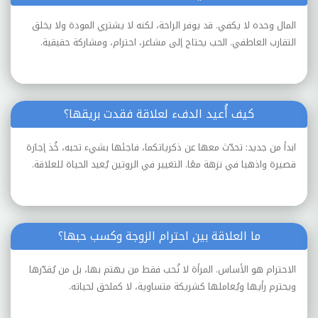
المال وحده لا يكفي. قد يوفر الراحة، لكنه لا يشتري المودة ولا يخلق
التقارب العاطفي. الحب يحتاج إلى مشاعر، احترام، ومشاركة حقيقية.
كيف أُعيد الدفء لعلاقة فقدت بريقها؟
ابدأ من جديد: تحدّث معها عن ذكرياتكما، فاجئها بشيء تحبه، خُذ إجازة
قصيرة واذهبا في نزهة معًا. التغيير في الروتين يُعيد الحياة للعلاقة.
ما العلاقة بين احترام الزوجة وكسب حبها؟
الاحترام هو الأساس. المرأة لا تُحب فقط من يهتم بها، بل من يُقدّرها
ويحترم رأيها ويُعاملها كشريكة متساوية، لا كملحق لحياته.