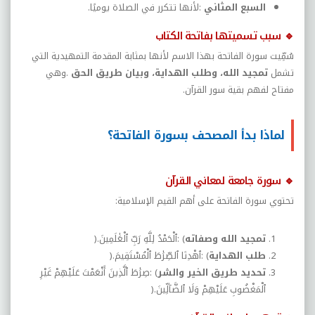
السبع المثاني
:
لأنها تتكرر في الصلاة يوميًا
.
🔹
سبب تسميتها بفاتحة الكتاب
سُمِّيت سورة الفاتحة بهذا الاسم لأنها بمثابة المقدمة التمهيدية التي
تشمل
تمجيد الله، وطلب الهداية، وبيان طريق الحق
.
وهي
مفتاح لفهم بقية سور القرآن
.
لماذا بدأ المصحف بسورة الفاتحة؟
🔹
سورة جامعة لمعاني القرآن
تحتوي سورة الفاتحة على أهم القيم الإسلامية
:
تمجيد الله وصفاته
: (
ٱلْحَمْدُ لِلَّهِ رَبِّ ٱلْعَٰلَمِينَ
).
طلب الهداية
: (
ٱهْدِنَا ٱلصِّرَٰطَ ٱلْمُسْتَقِيمَ
).
تحديد طريق الخير والشر
: (
صِرَٰطَ ٱلَّذِينَ أَنْعَمْتَ عَلَيْهِمْ غَيْرِ
ٱلْمَغْضُوبِ عَلَيْهِمْ وَلَا ٱلضَّآلِّينَ
).