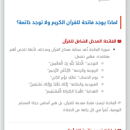
لماذا يوجد فاتحة للقرآن الكريم ولا توجد خاتمة؟
📖
الفاتحة: المدخل الشامل للقرآن
سورة الفاتحة تُعد بمثابة مفتاح القرآن ومدخله، لأنها تلخص أهم
مقاصده، فهي تشمل
:
التوحيد
: "
الْحَمْدُ لِلَّهِ رَبِّ الْعَالَمِينَ
"
الربوبية والرحمة
: "
الرَّحْمَٰنِ الرَّحِيمِ
"
يوم الحساب
: "
مَالِكِ يَوْمِ الدِّينِ
"
العبودية والطاعة
: "
إِيَّاكَ نَعْبُدُ وَإِيَّاكَ نَسْتَعِينُ
"
الهداية
: "
اهْدِنَا الصِّرَاطَ الْمُسْتَقِيمَ
"
🌱
الفاتحة ليست فقط مقدمة للقرآن، بل هي أساس حياة المسلم
اليومية، تُقرأ في كل ركعة من الصلاة
.