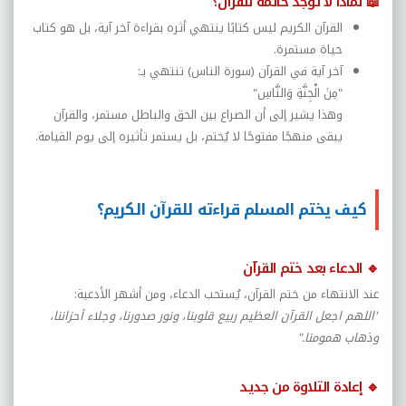
📖
لماذا لا توجد خاتمة للقرآن؟
القرآن الكريم ليس كتابًا ينتهي أثره بقراءة آخر آية، بل هو كتاب
حياة مستمرة
.
آخر آية في القرآن (سورة الناس) تنتهي بـ
:
"
مِنَ الْجِنَّةِ وَالنَّاسِ
"
وهذا يشير إلى أن الصراع بين الحق والباطل مستمر، والقرآن
يبقى منهجًا مفتوحًا لا يُختم، بل يستمر تأثيره إلى يوم القيامة
.
كيف يختم المسلم قراءته للقرآن الكريم؟
🔹
الدعاء بعد ختم القرآن
عند الانتهاء من ختم القرآن، يُستحب الدعاء، ومن أشهر الأدعية
:
"
اللهم اجعل القرآن العظيم ربيع قلوبنا، ونور صدورنا، وجلاء أحزاننا،
وذهاب همومنا
".
🔹
إعادة التلاوة من جديد