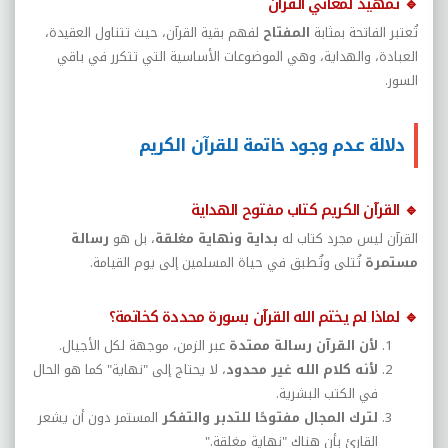
🔹
تمهيد لمعاني القرآن
تُعتبر الفاتحة بمثابة
المفتاح
لفهم بقية القرآن، حيث تتناول العقيدة،
العبادة، والهداية، وهي الموضوعات الأساسية التي تتكرر في باقي
السور
.
دلالة عدم وجود خاتمة للقرآن الكريم
🔹
القرآن الكريم كتاب مفتوح الهداية
القرآن ليس مجرد كتاب له
بداية ونهاية مغلقة
، بل هو
رسالة
مستمرة
تُتلى وتُطبق في حياة المسلمين إلى يوم القيامة
.
🔹
لماذا لم يختم الله القرآن بسورة محددة كخاتمة؟
لأن القرآن رسالة ممتدة
عبر الزمن، موجهة لكل الأجيال
.
لأنه كلام الله غير محدود
، لا يحتاج إلى "نهاية" كما هو الحال
في الكتب البشرية
.
لترك المجال مفتوحًا للتدبر والتفكر
المستمر دون أن يشعر
القارئ بأن هناك "نهاية مغلقة
".