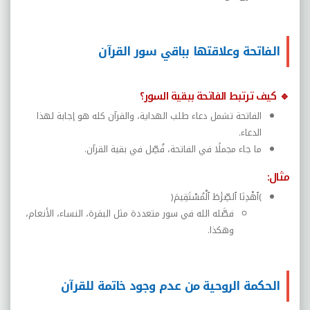
الفاتحة وعلاقتها بباقي سور القرآن
🔹
كيف ترتبط الفاتحة ببقية السور؟
الفاتحة تشمل دعاء طلب الهداية، والقرآن كله هو إجابة لهذا
الدعاء
.
ما جاء مجملًا في الفاتحة، فُصِّل في بقية القرآن
.
مثال
:
(
ٱهْدِنَا ٱلصِّرَٰطَ ٱلْمُسْتَقِيمَ
)
فصَّله الله في سور متعددة مثل البقرة، النساء، الأنعام،
وهكذا
.
الحكمة الروحية من عدم وجود خاتمة للقرآن