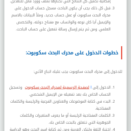
إمكانية تحميل كل النتائج التي تختارها بملف وورد قابل للتعديل.
قبل كل ذلك يجب أن يكون الباحث مسجل حساب الدخول على
محرك البحث سكوبوت أو عمل حساب جديد، وملأ البيانات بالاسم
والإيميل أيا كان نوعه والواتساب مع مفتاح دولته، والتخصص
العلمي. ومن ثم يتم إرسال رسالة تفعيل على حساب الباحث.
خطوات الدخول على محرك البحث سكوبوت:
للدخول إلى محرك البحث سكوبوت يجب عليك اتباع الآتي:
الدخول إلى
ا
لصفحة الرسمية لمحرك البحث سكوبوت
وتسجيل
الحساب الخاص بك بعد تفعيله من الإيميل الشخصي.
البدء في كتابة الموضوعات والعناوين الفرعية والرئيسة والكلمات
المفتاحية.
الكلمات المفتاحية الرئيسة أو ما يعرف المتغيرات والكلمات
الجوهرية التي تتعلق بالبحث الخاص بك.
اختيار اللغة ولتكن العربية ومن ثم كتابة اسم البحث وهو الدراسة