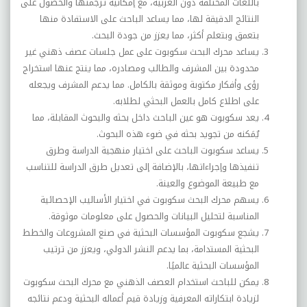
باللغات المختلفة دون العربية، مع إمكانية ترجمتها والحصول على
النتائج الدقيقة لها، مما يساعد الباحث على الاستفادة منها
بتعمق وبتعلم أكثر، مما يعزز من جودة البحث.
يساعد محرك البحث سكوبوت على عمل جلسات عصف ذهني غير
محدودة بين المشرف والطالب ومصادره، مما ينتج عنها استخراج
رؤى وأفكار مكتوبة وموثقة بالكامل. مما يدعم المشرف ويجعله
على اطلاع كامل بالعمل البحثي لطلابه.
يعد سكوبوت هو عين الباحث داخل بحثه والبحوث المقابلة، مما
يُمَكنه من تجويد بحثه في ضوء هذه البحوث.
يساعد سكوبوت الباحث على اختيار منهجية الدراسة وطرق
تنفيذها وإجراءاتها، بالإضافة إلى تعديل طرق الدراسة للتناسب
مع طبيعة الموضوع والعينة.
يسهم محرك البحث سكوبوت في اختيار الأساليب الإحصائية
المناسبة لتحليل البيانات والحصول على معلومات موثوقة.
يشجع سكوبوت المؤسسات البحثية في صنع المشروعات والخطط
البحثية المستدامة، بما يدعم النشر الدولي، ويعزز من ترتيب
المؤسسات البحثية عالميًا.
يمكن للباحث استخدام العصف الذهني مع محرك البحث سكوبوت
لزيادة ابتكاراته المعرفية وزيادة قيم أعماله البحثية ودعم نتائجه