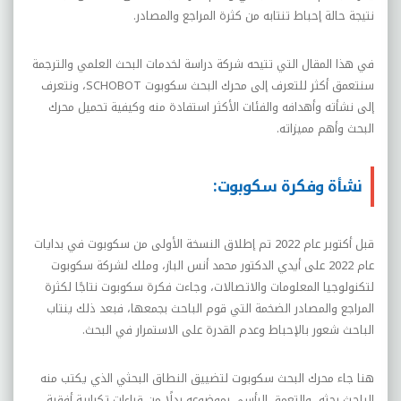
نتيجة حالة إحباط تنتابه من كثرة المراجع والمصادر.
في هذا المقال التي تتيحه شركة دراسة لخدمات البحث العلمي والترجمة
سنتعمق أكثر للتعرف إلى محرك البحث سكوبوت SCHOBOT، ونتعرف
إلى نشأته وأهدافه والفئات الأكثر استفادة منه وكيفية تحميل محرك
البحث وأهم مميزاته.
نشأة وفكرة سكوبوت:
قبل أكتوبر عام 2022 تم إطلاق النسخة الأولى من سكوبوت في بدايات
عام 2022 على أيدي الدكتور محمد أنس الباز، وملك لشركة سكوبوت
لتكنولوجيا المعلومات والاتصالات، وجاءت فكرة سكوبوت نتاجًا لكثرة
المراجع والمصادر الضخمة التي قوم الباحث بجمعها، فبعد ذلك ينتاب
الباحث شعور بالإحباط وعدم القدرة على الاستمرار في البحث.
هنا جاء محرك البحث سكوبوت لتضييق النطاق البحثي الذي يكتب منه
الباحث بحثه، والتعمق الرأسي بموضوعه بدلًا من قراءات تكرارية أفقية