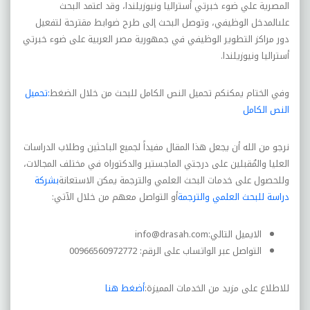
المصرية علي ضوء خبرتي أستراليا ونيوزيلندا، وقد اعتمد البحث
علىالمدخل الوظيفي، وتوصل البحث إلى طرح ضوابط مقترحة لتفعيل
دور مراکز التطوير الوظيفي في جمهورية مصر العربية على ضوء خبرتي
أستراليا ونيوزيلندا
.
وفي الختام يمكنكم تحميل النص الكامل للبحث من خلال الضغط
:تحميل
النص الكامل
نرجو من الله أن يجعل هذا المقال مفيداً لجميع الباحثين وطلاب الدراسات
العليا والمُقبلين على درجتي الماجستير والدكتوراه في مختلف المجالات،
وللحصول على خدمات البحث العلمي والترجمة يمكن الاستعانة
بشركة
دراسة للبحث العلمي والترجمة
أو التواصل معهم من خلال الآتي:
الايميل التالي:
info@drasah.com
التواصل عبر الواتساب على الرقم: 00966560972772
للاطلاع على مزيد من الخدمات المميزة:
أضغط هنا