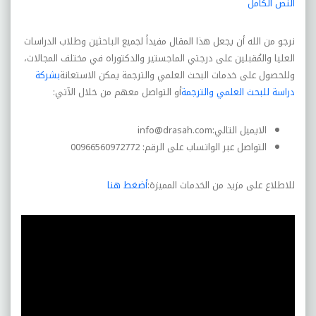
النص الكامل
نرجو من الله أن يجعل هذا المقال مفيداً لجميع الباحثين وطلاب الدراسات
العليا والمُقبلين على درجتي الماجستير والدكتوراه في مختلف المجالات،
وللحصول على خدمات البحث العلمي والترجمة يمكن الاستعانة
بشركة
دراسة للبحث العلمي والترجمة
أو التواصل معهم من خلال الآتي:
الايميل التالي:
info@drasah.com
التواصل عبر الواتساب على الرقم: 00966560972772
للاطلاع على مزيد من الخدمات المميزة:
أضغط هنا