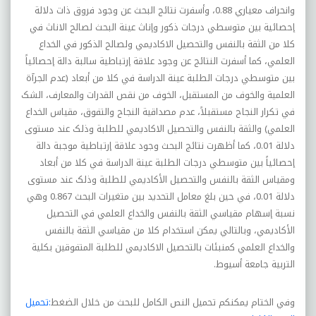
وانحراف معياري 0.88، وأسفرت نتائج البحث عن وجود فروق ذات دلالة
إحصائية بين متوسطي درجات ذکور وإناث عينة البحث لصالح الاناث في
کلا من الثقة بالنفس والتحصيل الاکاديمي ولصالح الذکور في الخداع
العلمي، کما أسفرت النتائج عن وجود علاقة إرتباطية سالبة دالة إحصائياً
بين متوسطي درجات الطلبة عينة الدراسة في کلا من أبعاد (عدم الجرآة
العلمية والخوف من المستقبل، الخوف من نقص القدرات والمعارف، الشک
في تکرار النجاح مستقبلاً، عدم مصداقية النجاح والتفوق، مقياس الخداع
العلمي) والثقة بالنفس والتحصيل الاکاديمي للطلبة وذلک عند مستوى
دلالة 0.01، کما أظهرت نتائج البحث وجود علاقة إرتباطية موجبة دالة
إحصائياً بين متوسطي درجات الطلبة عينة الدراسة في کلا من أبعاد
ومقياس الثقة بالنفس والتحصيل الأکاديمي للطلبة وذلک عند مستوى
دلالة 0.01، في حين بلغ معامل التحديد بين متغيرات البحث 0.867 وهي
نسبة إسهام مقياسي الثقة بالنفس والخداع العلمي في التحصيل
الأکاديمي، وبالتالي يمکن استخدام کلا من مقياسي الثقة بالنفس
والخداع العلمي کمنبئات بالتحصيل الاکاديمي للطلبة المتفوقين بکلية
التربية جامعة أسيوط
.
وفي الختام يمكنكم تحميل النص الكامل للبحث من خلال الضغط
:تحميل