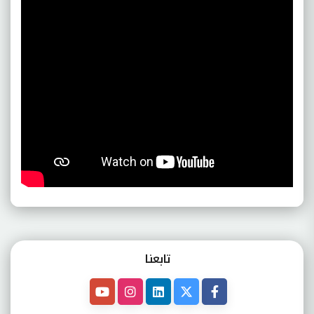
تابعنـا