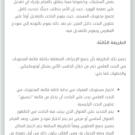
بعض السلبيات، وخصوصاً فيما يتعلق بالقيام بإجراء أي تعديل
على صفحة الوورد، حيث إن الأمر يتطلب حينئّذ تحديث كامل
لجميع محتويات المستند، حيث يقوم الباحث بالتعديل أولاً على
عناوين البحث داخل المتن، ثم بعد ذلك يقوم بالتوجه إلى نموذج
الفهرس ويقوم بالتعديل فيه.
الطريقة
الثالثة
:
تتميز
تلك
الطريقة
بأن
جميع
الإجراءات
المتعلقة
بكتابة
قائمة
المحتويات
في
البحث العلمي تتم من خلال الحاسب الآلي بشكل أوتوماتيكي،
والخطوات كما يلي:
اختيار
مستويات
الفقرات
في
بداية
كتابة
قائمة
المحتويات
في
البحث
العلمي
يجب
على
الباحث
أن
يختار من قائمة "تنسيق"
عناوين البحث الرئيسية.
يتم
التحديد
على
العنوان
الذي
يرغب
فيه
الباحث
في
الظهور
كعنوان
أساسي
أو
فرعي
ث
م يتم اختيار نموذج معين، وبعد القيام
بتمييز جميع العناوين وفقاً للطريقة السابقة يتم اختيار المكان
المراد وضع الجدول به، وفي الغالب يكون ذلك في أول صفحة من