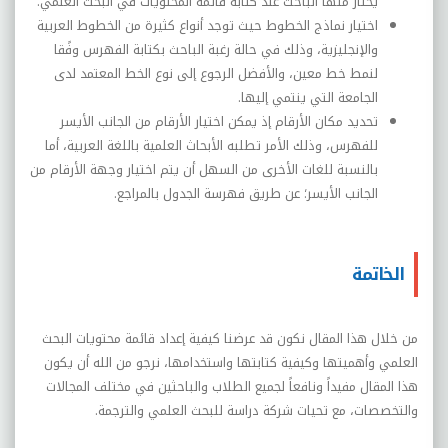
يختار
منها
الباحث
عند
كتابة
قائمة
المحتويات
في البحث العلمي.
اختيار
نماذج
الخطوط
حيث
توجد
أنواع
كثيرة
من
الخطوط
العربية
والإنجليزية،
وذلك
في
ح
الة رغبة الباحث بكتابة الفهرس وفًقا
لنمط خط معين، والأفضل الرجوع إلى نوع الخط المعتمد لدى
الجامعة التي ينتمي إليها.
تحديد
مكان
الأرقام
إذ
يمكن
اختيار
الأرقام
من
الجانب
الأيسر
للفهرس،
وذلك
الأمر
تطلبه
الأبحاث
العلمية
باللغة
العربية،
أما
بالنسبة للغات الأخرى من السهل أن يتم اختيار وجهة الأرقام من
الجانب الأيسر؛ عن طريق فهرسة الجدول بالمراجع.
الخاتمة
من خلال هذا المقال نكون قد عرضنا كيفية إعداد قائمة محتويات البحث
العلمي وأهميتها وكيفية كتابتها واستخدامها، نرجو من الله أن يكون
هذا المقال مفيداً ونافعاً لجميع الطلاب والباحثين في مختلف المجالات
والتخصصات، مع تحيات شركة دراسة للبحث العلمي والترجمة.