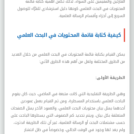
القارئين والُمقيمين على السواء، لذلك تكمن أهمية كتابة قائمة
المحتويات في البحث العلمي كونها دليل استرشادي للقرَّاء للوصول
السريع إلى أجزاء وأقسام الرسالة العلمية.
كيفية كتابة قائمة المحتويات في البحث العلمي
يمكن القيام بكتابة قائمة المحتويات في البحث العلمي من خلال العديد
من الطرق المختلفة ولعل من أهم هذه الطرق الآتي:
الطريقة
الأولى
:
وهي
الطريقة
التقليدية
التي
كانت
متبعة
في
الماضي،
حيث
كان
يقوم
الباحث
العلمي
باستخدام
المسطرة،
ومن ثم القيام بعمل عمودين
أحدهما يمثل بيان محتويات البحث العلمي، والعمود الآخر يمثل الصفحات
المتعلقة بكل بيان، ويتم تحديد كم الصفوف التي يسطرها الباحث على
حسب مشتملات البحث أو الرسالة العلمية، غير أن تلك الطريقة اندثرت،
ولم يعد لها وجود في الوقت الحالي، وخصوصاً في ظل انتشار