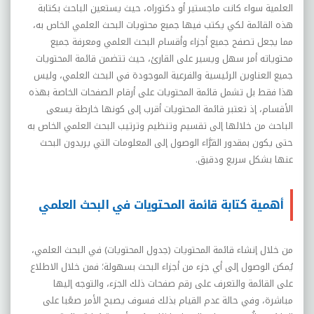
العلمية سواء كانت ماجستير أو دكتوراه، حيث يستعين الباحث بكتابة
هذه القائمة لكي يكتب فيها جميع محتويات البحث العلمي الخاص به،
مما يجعل تصفح جميع أجزاء وأقسام البحث العلمي ومعرفة جميع
محتوياته أمر سهل ويسير على القارئ، حيث تتضمن قائمة المحتويات
جميع العناوين الرئيسية والفرعية الموجودة في البحث العلمي، وليس
هذا فقط بل تشمل قائمة المحتويات على أرقام الصفحات الخاصة بهذه
الأقسام، إذ تعتبر قائمة المحتويات أقرب إلى كونها خارطة يسعى
الباحث من خلالها إلى تقسيم وتنظيم وترتيب البحث العلمي الخاص به
حتى يكون بمقدور القرَّاء الوصول إلى المعلومات التي يريدون البحث
عنها بشكل سريع ودقيق.
أهمية كتابة قائمة المحتويات في البحث العلمي
من خلال إنشاء قائمة المحتويات (جدول المحتويات) في البحث العلمي،
يُمكن الوصول إلى أي جزء من أجزاء البحث بسهولة؛ فمن خلال الاطلاع
على القائمة والتعرف على رقم صفحات ذلك الجزء، والتوجه إليها
مباشرة، وفي حالة عدم القيام بذلك فسوف يصبح الأمر صعًبا على