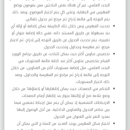
البحث العلمي، غير أن هناك بعض الباحثين ممن يقومون بوضع
الفهرس في النهاية، وعلى كلٍ يتم اختيار الموضوع، وبعد ذلك
يتم التوجه إلى قائمة إدراج ثم مرجع ثم جدول تلقائي.
تحديث
الفهرس
ومن
خلال
تلك
الطريقة
يمكن
إضافة
أو
إزالة
أي
بند
بسهولة
عن
طريق
المستند
ذاته،
ففي
حالة
إضافة
عنوان أو
تغييره، يتم تحديث الجدول عن طريق التوجه إلى إدراج، ثم اختيار
مرجع، ثم فهرسة وجداول وتحديث الجدول.
تخصيص
عناوين
أكثر
حيث
يمكن
للباحث
عن
طريق
برنامج
الوورد
القيام
بتخصيص
عناوين
أكثر
عند
كتابة
قائمة
المحتويات
في
البحث العلمي، مثل إضافة مستويات أكثر من العناوين، من خلال
التوجه إلى قائمة إدراج ثم مراجع ثم الفهرسة والجداول، وبعد
ذلك اختيار المستويات.
التحكم
في
الصفحات
حيث
يمكن
إظهارها
أو
إخفاؤها؛
من
خلال
وضع
علامة
صح
أو
إزالتها
بجوار
بند
إظهار
أرقام
الصفحات.
الارتباطات
التشعبية
إذ
يمكن
أن
يتم
عمل
ارتباط
تشعبي
فيما
بين
عناصر
الجدول
والعناوين
الداخلية،
من
أجل
الوصول
إليها
بمجرد النقر على العنوان في الجدول.
اختيار
شكل
الفهرس
يوجد
العديد
من
النماذج
التي
يمكن
أن