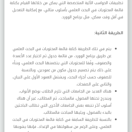
تطبيقات الحواسب الآلية المتخصصة التي يمكن من خلالها القيام بكتابة
قائمة المحتويات في البحث العلمي بأسلوب مثالي، مع إمكانية التعديل
في أقل وقت ممكن، مثل برنامج الوورد.
الطريقة
الثانية
:
يتم
في
تلك
الطريقة
كتاب
ة قائمة المحتويات في البحث العلمي
عن طريق برنامج الوورد، من قائمة جدول ثم اختيار عدد الأعمدة
والصفوف، وفًقا للمحتويات التي يتضمنها البحث العلمي، وبناًء
على ذلك يتم تصميم جدول مكون من عمودين، وبالنسبة
للصفوف حسب أجزاء البحث، ويشتمل العمود الأول على البيان،
والثاني على الصفحات.
هناك العديد من
الجامعات التي
تلزم
الطلاب
بوضع
الأبواب،
ويندرج
تحتها
الفصول،
فالمباحث،
ثم
المطالب،
غير
أن
هناك
أسلوب آخَر تتبعه بعض الجامعات الأخرى التي تطالب الباحثين
بالبدء بالفصول، ويليها المباحث فالمطالب.
بالنسبة
للطريقة
السابقة
في
كتابة
قائمة
المحتويات
في
البحث
العلمي،
وعلى
الرغم
من
سهولتها
في
الإعداد،
فإنها
يشوبها